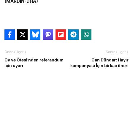
(MARDİN-DHA)
Önceki İçerik
Sonraki İçerik
Oy ve Ötesi’nden referandum
Can Dündar: Hayır
İçin uyarı
kampanyası İçin birkaç öneri