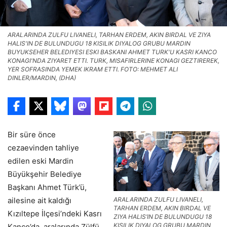
ARALARINDA ZULFU LIVANELI, TARHAN ERDEM, AKIN BIRDAL VE ZIYA
HALIS'IN DE BULUNDUGU 18 KISILIK DIYALOG GRUBU MARDIN
BUYUKSEHER BELEDIYESI ESKI BASKANI AHMET TURK'U KASRI KANCO
KONAGI'NDA ZIYARET ETTI. TURK, MISAFIRLERINE KONAGI GEZTIREREK,
YER SOFRASINDA YEMEK IKRAM ETTI. FOTO: MEHMET ALI
DINLER/MARDIN, (DHA)
Bir süre önce
cezaevinden tahliye
edilen eski Mardin
Büyükşehir Belediye
Başkanı Ahmet Türk’ü,
ARALARINDA ZULFU LIVANELI,
ailesine ait kaldığı
TARHAN ERDEM, AKIN BIRDAL VE
Kızıltepe İlçesi’ndeki Kasrı
ZIYA HALIS’IN DE BULUNDUGU 18
KISILIK DIYALOG GRUBU MARDIN
Kanco’da, aralarında Zülfü