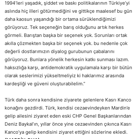
1994’leri yaşadık, şiddet ve baskı politikalarının Türkiye’yi
aslında hiç illeri götürmediğini ve gittikçe maalesef bu gün
daha kaosun yaşandığı bir ortama sürüklendiğimizi
görüyoruz. Tek seçeneğin barış olduğunu artık herkes
görmeli. Barıştan başka bir seçenek yok. Sorunları ortak
akılla çözmekten başka bir seçenek yok. bu nedenle çok
değerli dostlarımızın diyalog gurubunun çabalarını
görüyoruz. Bunlara yönelik herkesin katkı sunması lazım.
haksızlığa karşı, antidemokratik uygulamala karşı bir bütün
olarak seslerimizi yükseltmeliyiz ki haklarımız arasında
kardeşliği ve güveni oluşturabilelim.”
Türk daha sonra kendisine ziyarete gelenlere Kasrı Kanco
konağını gezdirdi. Türk, kendisi cezaevindeyken Mardin’e
gelip ailesini ziyaret eden eski CHP Genel Başkanlarından
Deniz Baykal’ın, yıllar önce yine cezaevinden çıkınca Kasrı
Kanco’ya gelip kendisini ziyaret ettiğini sözlerine ekledi.