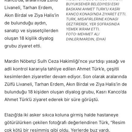
BUYUKSEHER BELEDIYESI ESKI
Livaneli, Tarhan Erdem,
BASKANI AHMET TURK’U KASRI
KANCO KONAGI’NDA ZIYARET ETTI.
Akın Birdal ve Ziya Halis’in
TURK, MISAFIRLERINE KONAGI
de bulunduğu aydın,
GEZTIREREK, YER SOFRASINDA
YEMEK IKRAM ETTI.
sanatçı ve siyasetçilerden
FOTO: MEHMET ALI
oluşan 18 kişilik diyalog
DINLER/MARDIN, (DHA)
grubu ziyaret etti.
Mardin Nöbetçi Sulh Ceza Hakimliği’nce yurtdışı yasağı ve
adli kontrol kararıyla tahliye edilen Ahmet Türk’e, çeşitli
kesimlerden ziyaretler devam ediyor. Son olarak aralarında
Zülfü Livaneli, Tarhan Erdem, Akın Birdal ve Ziya Halis’in de
bulunduğu 18 kişiden oluşan diyalog grubu, Kasrı Kanco’da
Ahmet Türk’ü ziyaret ederek bir süre görüştü.
Elazığ’da iki asker sıkıca koluna girmiş halde hastaneye
götürülürken çekilen fotoğrafı değerlendiren Türk, “Resim
çok kötü bir resimmiş gibi oldu. Yerlerde buz vardı.