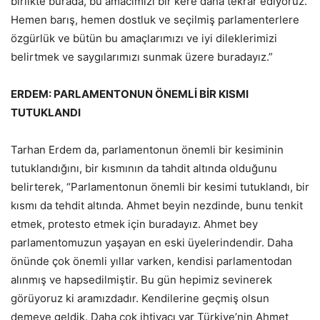
birlikte burada, bu amacımızı bir kere daha tekrar ediyoruz.
Hemen barış, hemen dostluk ve seçilmiş parlamenterlere
özgürlük ve bütün bu amaçlarımızı ve iyi dileklerimizi
belirtmek ve saygılarımızı sunmak üzere buradayız.”
ERDEM: PARLAMENTONUN ÖNEMLİ BİR KISMI
TUTUKLANDI
Tarhan Erdem da, parlamentonun önemli bir kesiminin
tutuklandığını, bir kısmının da tahdit altında olduğunu
belirterek, “Parlamentonun önemli bir kesimi tutuklandı, bir
kısmı da tehdit altında. Ahmet beyin nezdinde, bunu tenkit
etmek, protesto etmek için buradayız. Ahmet bey
parlamentomuzun yaşayan en eski üyelerindendir. Daha
önünde çok önemli yıllar varken, kendisi parlamentodan
alınmış ve hapsedilmiştir. Bu gün hepimiz sevinerek
görüyoruz ki aramızdadır. Kendilerine geçmiş olsun
demeye geldik. Daha çok ihtiyacı var Türkiye’nin Ahmet