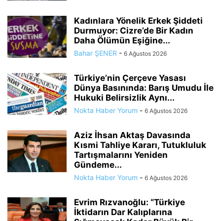
Kadınlara Yönelik Erkek Şiddeti
Durmuyor: Cizre’de Bir Kadın
Daha Ölümün Eşiğine...
Bahar ŞENER
-
6 Ağustos 2026
Türkiye’nin Çerçeve Yasası
Dünya Basınında: Barış Umudu İle
Hukuki Belirsizlik Aynı...
Nokta Haber Yorum
-
6 Ağustos 2026
Aziz İhsan Aktaş Davasında
Kısmi Tahliye Kararı, Tutukluluk
Tartışmalarını Yeniden
Gündeme...
Nokta Haber Yorum
-
6 Ağustos 2026
Evrim Rızvanoğlu: “Türkiye
İktidarın Dar Kalıplarına