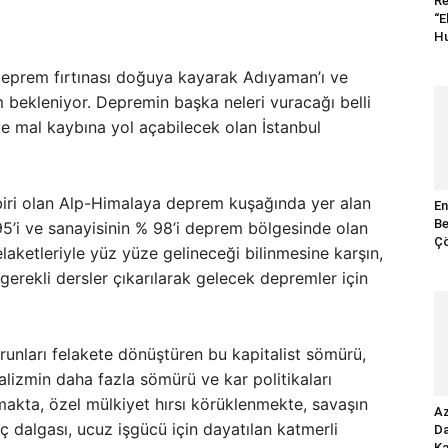
Re
“E
Hu
deprem fırtınası doğuya kayarak Adıyaman’ı ve
 bekleniyor. Depremin başka neleri vuracağı belli
e mal kaybına yol açabilecek olan İstanbul
ri olan Alp-Himalaya deprem kuşağında yer alan
En
Be
5’i ve sanayisinin % 98’i deprem bölgesinde olan
Çö
aketleriyle yüz yüze gelineceği bilinmesine karşın,
gerekli dersler çıkarılarak gelecek depremler için
unları felakete dönüştüren bu kapitalist sömürü,
izmin daha fazla sömürü ve kar politikaları
akta, özel mülkiyet hırsı körüklenmekte, savaşın
Az
ç dalgası, ucuz işgücü için dayatılan katmerli
Da
Ka