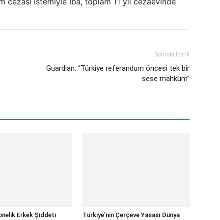
m cezası istemiyle İba, toplam 11 yıl cezaevinde
Sonraki İçerik
Guardian: “Türkiye referandum öncesi tek bir
sese mahkûm”
önelik Erkek Şiddeti
Türkiye’nin Çerçeve Yasası Dünya