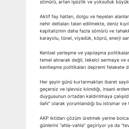
sömürü, artan işsizlik ve yoksulluk büyük
Aktif fay hatları, dolgu ve heyelan alanları
nehir deltaları talan edilmekte, deniz kıy
kapitalizmin daha fazla sömürü ve tahakk
karayolu, tünel, viyadük, köprü, enerji san
Kentsel yerleşme ve yapılaşma politikaları
temel alınarak değil, tekelci sermaye ve 
kentleşme politikaları depremi felakete d
Her şeyin günü kurtarmaktan ibaret sayıldı
geçersiz ve işlevsiz kılındığı, insani erd
duygusunun ortadan kaldırılmaya çalışıldığ
ilahi” olarak yorumlandığı bu istismar ve
AKP iktidarı çözüm üretmek yerine bolca la
günlerini “ahla-vahla” geçiriyor ya da “t