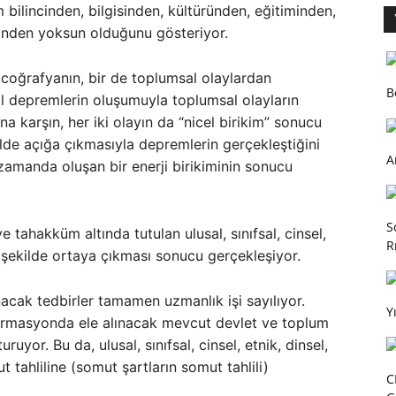
 bilincinden, bilgisinden, kültüründen, eğitiminden,
inden yoksun olduğunu gösteriyor.
coğrafyanın, bir de toplumsal olaylardan
B
l depremlerin oluşumuyla toplumsal olayların
a karşın, her iki olayın da “nicel birikim” sonucu
ekilde açığa çıkmasıyla depremlerin gerçekleştiğini
A
zamanda oluşan bir enerji birikiminin sonucu
S
tahakküm altında tutulan ulusal, sınıfsal, cinsel,
R
ir şekilde ortaya çıkması sonucu gerçekleşiyor.
acak tedbirler tamamen uzmanlık işi sayılıyor.
Y
l formasyonda ele alınacak mevcut devlet ve toplum
turuyor. Bu da, ulusal, sınıfsal, cinsel, etnik, dinsel,
ut tahliline (somut şartların somut tahlili)
C