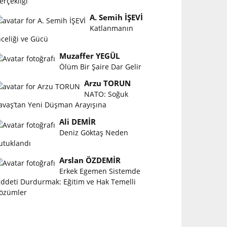
erçekliği
A. Semih İŞEVİ
Katlanmanın
nceliği ve Gücü
Muzaffer YEGÜL
Ölüm Bir Şaire Dar Gelir
Arzu TORUN
NATO: Soğuk
avaş’tan Yeni Düşman Arayışına
Ali DEMİR
Deniz Göktaş Neden
utuklandı
Arslan ÖZDEMİR
Erkek Egemen Sistemde
iddeti Durdurmak: Eğitim ve Hak Temelli
özümler