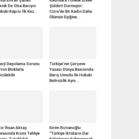
sul Emrah Şahan:
Kadınlara Yönelik Erkek
ksik De Olsa Barışın
Şiddeti Durmuyor:
kuki Kapısı İlk Kez...
Cizre’de Bir Kadın Daha
Ölümün Eşiğine...
erji Depolama Sorunu
Türkiye’nin Çerçeve
ton Bloklarla
Yasası Dünya Basınında:
zülebilir
Barış Umudu İle Hukuki
Belirsizlik Aynı...
iz İhsan Aktaş
Evrim Rızvanoğlu:
vasında Kısmi Tahliye
“Türkiye İktidarın Dar
rarı, Tutukluluk
Kalıplarına Sığmayacak