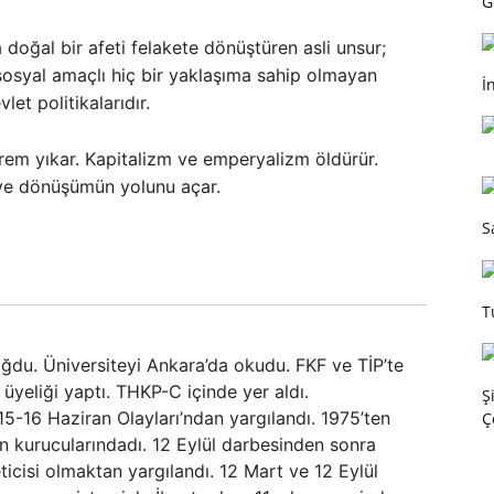
G
ğal bir afeti felakete dönüştüren asli unsur;
e sosyal amaçlı hiç bir yaklaşıma sahip olmayan
İ
et politikalarıdır.
em yıkar. Kapitalizm ve emperyalizm öldürür.
 ve dönüşümün yolunu açar.
S
T
oğdu. Üniversiteyi Ankara’da okudu. FKF ve TİP’te
üyeliği yaptı. THKP-C içinde yer aldı.
Ş
5-16 Haziran Olayları’ndan yargılandı. 1975’ten
Ç
in kurucularındadı. 12 Eylül darbesinden sonra
cisi olmaktan yargılandı. 12 Mart ve 12 Eylül