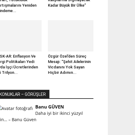
rtışmalarını Yeniden
Kadar Büyük Bir Ülke”
ndeme...
SK-AR: Enflasyon Ve
Özgür Özel’den Süreç
rgi Politikaları Yedi
Mesajı: “Şehit Ailelerinin
da İşçi Ücretlerinden
Vicdanını Yok Sayan
5 Trilyon...
Hiçbir Adımın...
KONUKLAR – GÖRÜŞLER
Banu GÜVEN
Daha iyi bir ikinci yüzyıl
çin… – Banu Güven