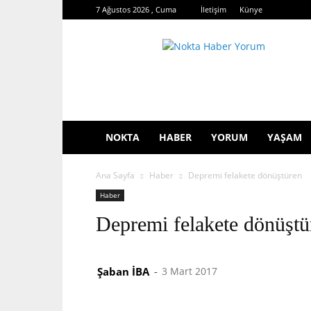
7 Ağustos 2026 , Cuma
İletişim
Künye
Nokta
Haber
Yorum
NOKTA
HABER
YORUM
YAŞAM
Ana Sayfa
Haber
Depremi felakete dönüştüren
Haber
Depremi felakete dönüştü
Şaban İBA
-
3 Mart 2017