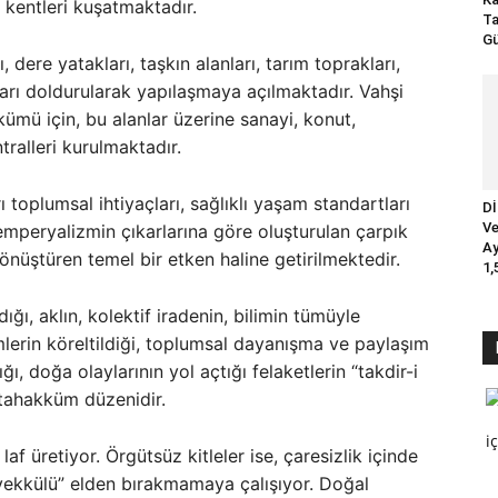
 kentleri kuşatmaktadır.
Ta
Gü
, dere yatakları, taşkın alanları, tarım toprakları,
ıları doldurularak yapılaşmaya açılmaktadır. Vahşi
ümü için, bu alanlar üzerine sanayi, konut,
tralleri kurulmaktadır.
 toplumsal ihtiyaçları, sağlıklı yaşam standartları
Dİ
Ve
emperyalizmin çıkarlarına göre oluşturulan çarpık
Ay
önüştüren temel bir etken haline getirilmektedir.
1,
ğı, aklın, kolektif iradenin, bilimin tümüyle
emlerin köreltildiği, toplumsal dayanışma ve paylaşım
ı, doğa olaylarının yol açtığı felaketlerin “takdir-i
 tahakküm düzenidir.
i
f üretiyor. Örgütsüz kitleler ise, çaresizlik içinde
evekkülü” elden bırakmamaya çalışıyor. Doğal