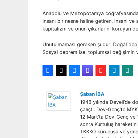
Anadolu ve Mezopotamya coğrafyasında do
insanı bir nesne haline getiren, insani v
kapitalizm ve onun çıkarlarını koruyan devl
Unutulmaması gereken şudur: Doğal depr
Sosyal deprem ise, toplumsal değişimin
Şaban İBA
1948 yılında Develi’de d
çalıştı. Dev-Genç’te MYK 
12 Mart’ta Dev-Genç ve 1
sonra Kurtuluş hareketin
TKKKÖ kurucusu ve yöneti