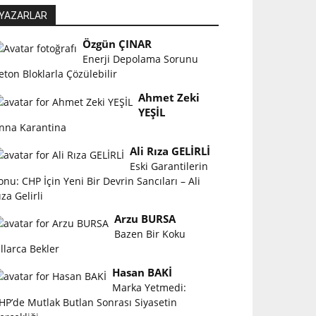
YAZARLAR
Özgün ÇINAR
Enerji Depolama Sorunu
eton Bloklarla Çözülebilir
Ahmet Zeki
YEŞİL
nna Karantina
Ali Rıza GELİRLİ
Eski Garantilerin
onu: CHP İçin Yeni Bir Devrin Sancıları – Ali
ıza Gelirli
Arzu BURSA
Bazen Bir Koku
ıllarca Bekler
Hasan BAKİ
Marka Yetmedi:
HP’de Mutlak Butlan Sonrası Siyasetin