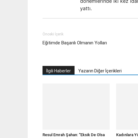
dönemlerinde iki kez ida
yattı.
Önceki İçerik
Eğitimde Başarılı Olmanın Yolları
İlgili Haberler
Yazarın Diğer İçerikleri
Resul Emrah Şahan: “Eksik De Olsa
Kadınlara Y