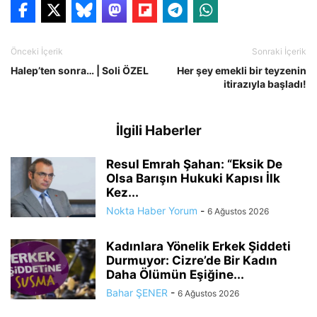
Önceki İçerik
Sonraki İçerik
Halep’ten sonra… | Soli ÖZEL
Her şey emekli bir teyzenin
itirazıyla başladı!
İlgili Haberler
Resul Emrah Şahan: “Eksik De
Olsa Barışın Hukuki Kapısı İlk
Kez...
Nokta Haber Yorum
-
6 Ağustos 2026
Kadınlara Yönelik Erkek Şiddeti
Durmuyor: Cizre’de Bir Kadın
Daha Ölümün Eşiğine...
Bahar ŞENER
-
6 Ağustos 2026