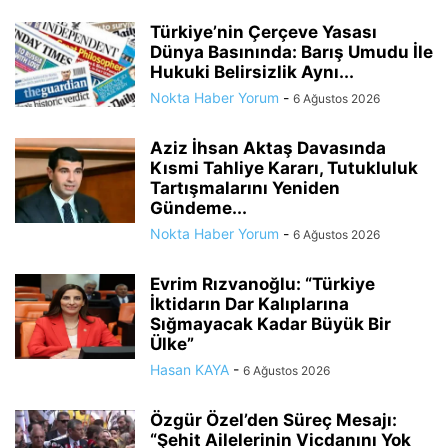
Türkiye’nin Çerçeve Yasası
Dünya Basınında: Barış Umudu İle
Hukuki Belirsizlik Aynı...
Nokta Haber Yorum
-
6 Ağustos 2026
Aziz İhsan Aktaş Davasında
Kısmi Tahliye Kararı, Tutukluluk
Tartışmalarını Yeniden
Gündeme...
Nokta Haber Yorum
-
6 Ağustos 2026
Evrim Rızvanoğlu: “Türkiye
İktidarın Dar Kalıplarına
Sığmayacak Kadar Büyük Bir
Ülke”
Hasan KAYA
-
6 Ağustos 2026
Özgür Özel’den Süreç Mesajı:
“Şehit Ailelerinin Vicdanını Yok