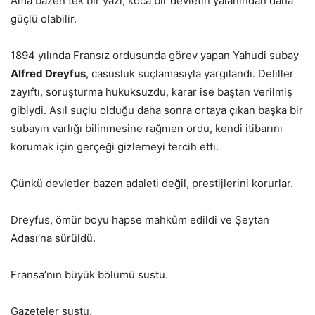
Ama bazen tek bir yazı, koca bir devletin yalanından daha
güçlü olabilir.
1894 yılında Fransız ordusunda görev yapan Yahudi subay
Alfred Dreyfus
, casusluk suçlamasıyla yargılandı. Deliller
zayıftı, soruşturma hukuksuzdu, karar ise baştan verilmiş
gibiydi. Asıl suçlu olduğu daha sonra ortaya çıkan başka bir
subayın varlığı bilinmesine rağmen ordu, kendi itibarını
korumak için gerçeği gizlemeyi tercih etti.
Çünkü devletler bazen adaleti değil, prestijlerini korurlar.
Dreyfus, ömür boyu hapse mahkûm edildi ve Şeytan
Adası’na sürüldü.
Fransa’nın büyük bölümü sustu.
Gazeteler sustu.