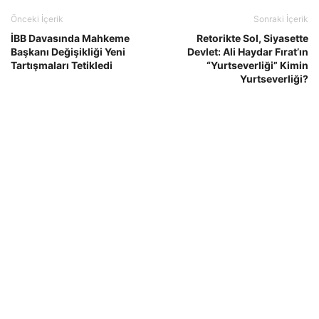
Önceki İçerik
Sonraki İçerik
İBB Davasında Mahkeme
Retorikte Sol, Siyasette
Başkanı Değişikliği Yeni
Devlet: Ali Haydar Fırat’ın
Tartışmaları Tetikledi
“Yurtseverliği” Kimin
Yurtseverliği?