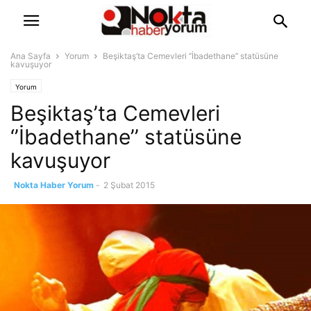
Ana Sayfa
Yorum
Beşiktaş’ta Cemevleri ‘’İbadethane’’ statüsüne
kavuşuyor
Yorum
Beşiktaş’ta Cemevleri
‘’İbadethane’’ statüsüne
kavuşuyor
Nokta Haber Yorum
-
2 Şubat 2015