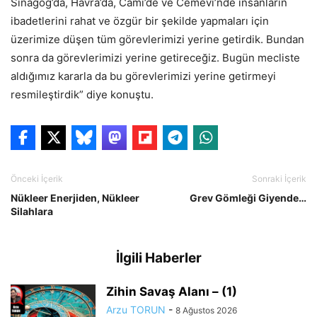
Sinagog’da, Havra’da, Cami’de ve Cemevi’nde insanların
ibadetlerini rahat ve özgür bir şekilde yapmaları için
üzerimize düşen tüm görevlerimizi yerine getirdik. Bundan
sonra da görevlerimizi yerine getireceğiz. Bugün mecliste
aldığımız kararla da bu görevlerimizi yerine getirmeyi
resmileştirdik” diye konuştu.
Önceki İçerik
Sonraki İçerik
Nükleer Enerjiden, Nükleer
Grev Gömleği Giyende…
Silahlara
İlgili Haberler
Zihin Savaş Alanı – (1)
Arzu TORUN
-
8 Ağustos 2026