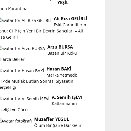
YEŞİL
nna Karantina
Ali Rıza GELİRLİ
Eski Garantilerin
onu: CHP İçin Yeni Bir Devrin Sancıları – Ali
ıza Gelirli
Arzu BURSA
Bazen Bir Koku
ıllarca Bekler
Hasan BAKİ
Marka Yetmedi:
HP’de Mutlak Butlan Sonrası Siyasetin
erçekliği
A. Semih İŞEVİ
Katlanmanın
nceliği ve Gücü
Muzaffer YEGÜL
Ölüm Bir Şaire Dar Gelir