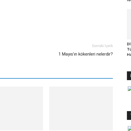
Dİ
Sonraki İçerik
Tü
1 Mayıs’ın kökenleri nelerdir?
Ha