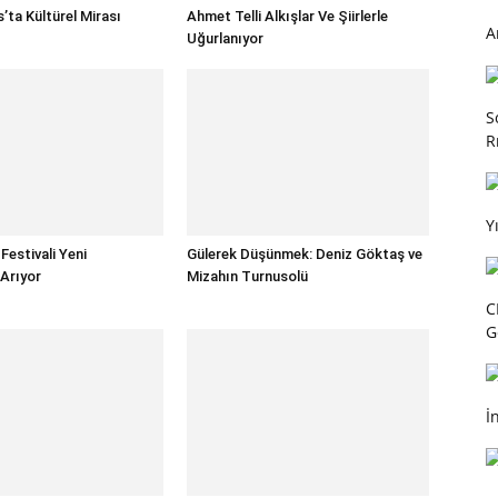
’ta Kültürel Mirası
Ahmet Telli Alkışlar Ve Şiirlerle
A
Uğurlanıyor
S
R
Y
Festivali Yeni
Gülerek Düşünmek: Deniz Göktaş ve
 Arıyor
Mizahın Turnusolü
C
G
İ