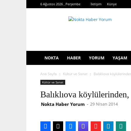
6 Ağustos 2026 , Perşembe
İletişim
Künye
Nokta
Haber
Yorum
NOKTA
HABER
YORUM
YAŞAM
Ana Sayfa
Kültür ve Sanat
Balıklıova köylülerind
Kültür ve Sanat
Balıklıova köylülerinden
Nokta Haber Yorum
-
29 Nisan 2014