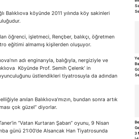
Bi
Sa
Se
ğlı Balıklıova köyünde 2011 yılında köy sakinleri
uluğudur.
lan öğrenci, işletmeci, Rençber, balıkçı, öğretmen
ro eğitimi almamış kişilerden oluşuyor.
Ye
ova’nın adı enginarıyla, balığıyla, nergiziyle ve
Ba
alıklıova Köyünde Prof. Semih Çelenk’ in
Gö
oyunculuğunu üstlendikleri tiyatrosuyla da adından
Se
lliğiyle anılan Balıklıova’mızın, bundan sonra artık
ması çok güzel” diyorlar.
Be
 Taner’in “Vatan Kurtaran Şaban” oyunu, 9 Nisan
Ge
mba günü 21:00’de Alsancak Han Tiyatrosunda
3 
İd