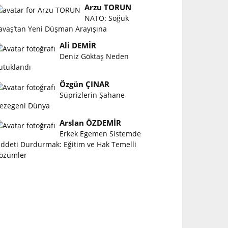
Arzu TORUN
NATO: Soğuk
avaş’tan Yeni Düşman Arayışına
Ali DEMİR
Deniz Göktaş Neden
utuklandı
Özgün ÇINAR
Süprizlerin Şahane
ezegeni Dünya
Arslan ÖZDEMİR
Erkek Egemen Sistemde
iddeti Durdurmak: Eğitim ve Hak Temelli
özümler