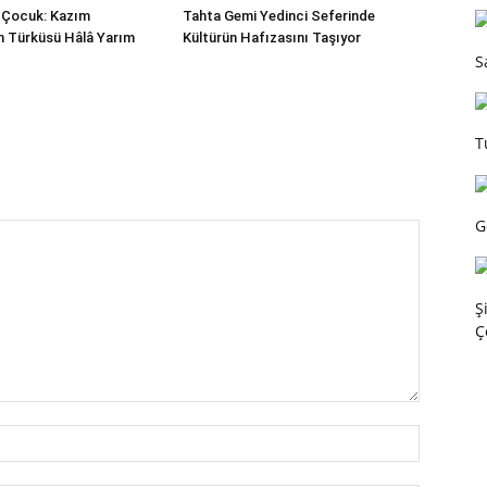
i Çocuk: Kazım
Tahta Gemi Yedinci Seferinde
n Türküsü Hâlâ Yarım
Kültürün Hafızasını Taşıyor
S
T
G
Ş
Ç