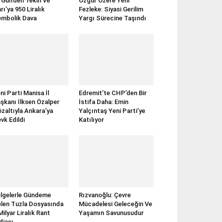
rGün’den Tekin Ve
Özgür Özel’e Yeni
rı’ya 950 Liralık
Fezleke: Siyasi Gerilim
mbolik Dava
Yargı Sürecine Taşındı
ni Parti Manisa İl
Edremit’te CHP’den Bir
şkanı İlksen Özalper
İstifa Daha: Emin
zaltıyla Ankara’ya
Yalçıntaş Yeni Parti’ye
vk Edildi
Katılıyor
lgelerle Gündeme
Rızvanoğlu: Çevre
len Tuzla Dosyasında
Mücadelesi Geleceğin Ve
Milyar Liralık Rant
Yaşamın Savunusudur
diası