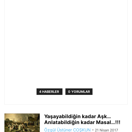
4 HABERLER
0 YORUMLAR
Yaşayabildiğin kadar Aşk…
Anlatabildiğin kadar Masal…!!!
Özgül Üstüner COŞKUN
-
21 Nisan 2017