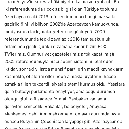
İlham Aliyev’in süresiz hâkimiyette kalmasına yol açtı. Bu
iki referenduma dair çok az bilgisi olan Türkiye toplumu
Azerbaycan’daki 2016 referendumunun hangi maksatla
geçirildiğini iyi biliyor. 2002’de Azerbaycan kamuoyunda,
medyasında tartışmalar yeterince güçlüydü. 2009
referendumunda tepki zayıfladı; 2016 tam suskunluk
ortamında geçti. Çünkü o zamana kadar bizim FOX
TV’lerimiz, Cumhuriyet gazetelerimiz artık kapatılmıştı.
2002 referendumuyla nisbî seçim sistemini iptal eden
iktidar, sonraki yıllarda muhalif partilerin maddi kaynaklarını
kesmekle, ofislerini ellerinden almakla, üyelerini hapse
atmakla fiilen tekpartili siyasi sistemi kurmuş oldu. Yasalara
göre bütçeyi parlamento onaylıyor, ama çoğu durumda
olduğu gibi rolü sadece formal. Başbakan var, ama
görevleri sembolik. Bakanlar, belediyeler, Anayasa
Mahkemesi dahil tüm mahkemeler de aynı durumda. Aynı
esnada Rusya’nın Çeçenistan’la yaptığı gibi Azerbaycan’da
Karabağ savaşı ve terörle mücadele gerekçesiyle polisin