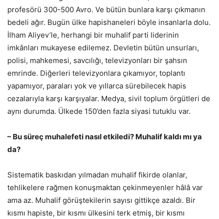
profesörü 300-500 Avro. Ve bütün bunlara karşı çıkmanın
bedeli ağır. Bugün ülke hapishaneleri böyle insanlarla dolu.
İlham Aliyev’le, herhangi bir muhalif parti liderinin
imkânları mukayese edilemez. Devletin bütün unsurları,
polisi, mahkemesi, savcılığı, televizyonları bir şahsın
emrinde. Diğerleri televizyonlara çıkamıyor, toplantı
yapamıyor, paraları yok ve yıllarca sürebilecek hapis
cezalarıyla karşı karşıyalar. Medya, sivil toplum örgütleri de
aynı durumda. Ülkede 150’den fazla siyasi tutuklu var.
– Bu süreç muhalefeti nasıl etkiledi? Muhalif kaldı mı ya
da?
Sistematik baskıdan yılmadan muhalif fikirde olanlar,
tehlikelere rağmen konuşmaktan çekinmeyenler hâlâ var
ama az. Muhalif görüştekilerin sayısı gittikçe azaldı. Bir
kısmı hapiste, bir kısmı ülkesini terk etmiş, bir kısmı