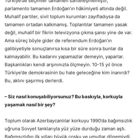
Türkiye’de seçimler tamamen sahteleşmemiştir,
parlamento tamamen Erdoğan’ın hâkimiyeti altında değil.
Muhalif partiler, sivil toplum kurumları zayıfladıysa da
tamamen ortadan kalkmamış. Toplantılar tamamen yasak
değil, muhalif bir fikrin televizyona çıkma şansı yine de var.
Ama süreç böyle gider de referendum Erdoğan’ın
galibiyetiyle sonuçlanırsa kısa bir süre sonra bunlar da
kalmayabilir. Bu kadarını yapamazlar demeyin, yaparlar.
Başkanlıkları kendi arşınınızla ölçmeyin. 10-15 yıl önce
Türkiye’de demokrasinin bu hale geleceğine kim inanırdı?
Bu, aklını şaşırmış derlerdi.
– Siz nasıl konuşabiliyorsunuz? Bu baskıyla, korkuyla
yaşamak nasıl bir şey?
Toplum olarak Azerbaycanlılar korkuyu 1990’da bağımsızlık
uğruna Sovyet tanklarıyla yüz yüze durduğu zaman aştı.
Bağımsızlığın ilk yılları büyük coşku ve umutlar dönemiydi.