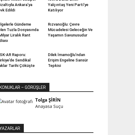
zaltıyla Ankara’ya
Yalçıntaş Yeni Parti’ye
vk Edildi
Katılıyor
lgelerle Gündeme
Rızvanoğlu: Çevre
len Tuzla Dosyasında
Mücadelesi Geleceğin Ve
Milyar Liralık Rant
Yaşamın Savunusudur
diası
SK-AR Raporu:
Dilek İmamoğlu’ndan
rkiye’de Sendikal
Erişim Engeline Sansür
klar Tarihi Çöküşte
Tepkisi
KONUKLAR – GÖRÜŞLER
Tolga ŞİRİN
Anayasa Suçu
YAZARLAR