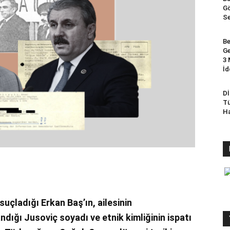
Gö
Se
Be
Ge
3 
İd
Dİ
Tü
Ha
 suçladığı Erkan Baş’ın, ailesinin
ığı Jusoviç soyadı ve etnik kimliğinin ispatı