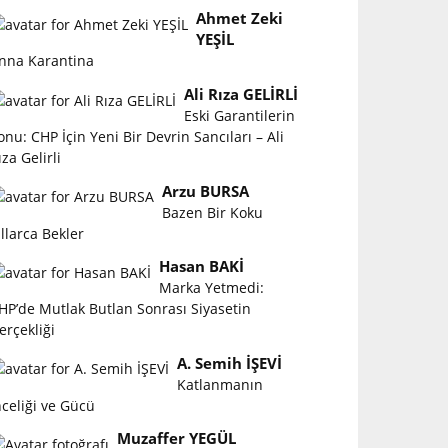
Ahmet Zeki
YEŞİL
nna Karantina
Ali Rıza GELİRLİ
Eski Garantilerin
onu: CHP İçin Yeni Bir Devrin Sancıları – Ali
ıza Gelirli
Arzu BURSA
Bazen Bir Koku
ıllarca Bekler
Hasan BAKİ
Marka Yetmedi:
HP’de Mutlak Butlan Sonrası Siyasetin
erçekliği
A. Semih İŞEVİ
Katlanmanın
nceliği ve Gücü
Muzaffer YEGÜL