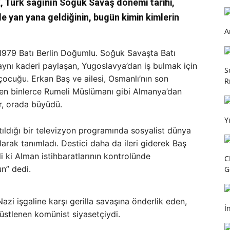
, Türk sağının Soğuk Savaş dönemi tarihi,
 yan yana geldiğinin, bugün kimin kimlerin
A
aş 1979 Batı Berlin Doğumlu. Soğuk Savaşta Batı
aynı kaderi paylaşan, Yugoslavya’dan iş bulmak için
S
 çocuğu. Erkan Baş ve ailesi, Osmanlı’nın son
R
den binlerce Rumeli Müslümanı gibi Almanya’dan
er, orada büyüdü.
Y
tıldığı bir televizyon programında sosyalist dünya
larak tanımladı. Destici daha da ileri giderek Baş
li ki Alman istihbaratlarının kontrolünde
C
un” dedi.
G
azi işgaline karşı gerilla savaşına önderlik eden,
İ
üstlenen komünist siyasetçiydi.