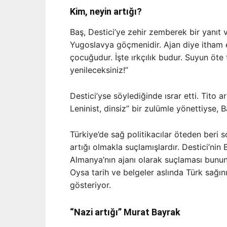
Kim, neyin artığı?
Baş, Destici’ye zehir zemberek bir yanıt 
Yugoslavya göçmenidir. Ajan diye itham 
çocuğudur. İşte ırkçılık budur. Suyun öte 
yenileceksiniz!”
Destici’yse söylediğinde ısrar etti. Tito a
Leninist, dinsiz” bir zulümle yönettiyse, Ba
Türkiye’de sağ politikacılar öteden beri sol 
artığı olmakla suçlamışlardır. Destici’nin
Almanya’nın ajanı olarak suçlaması bunun
Oysa tarih ve belgeler aslında Türk sağının
gösteriyor.
“Nazi artığı” Murat Bayrak