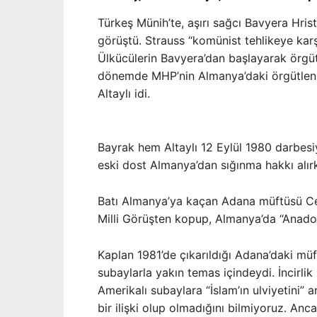
Türkeş Münih’te, aşırı sağcı Bavyera Hrist
görüştü. Strauss “komünist tehlikeye karş
Ülkücülerin Bavyera’dan başlayarak örgütl
dönemde MHP’nin Almanya’daki örgütlenme
Altaylı idi.
Bayrak hem Altaylı 12 Eylül 1980 darbesiy
eski dost Almanya’dan sığınma hakkı alırk
Batı Almanya’ya kaçan Adana müftüsü Cemal
Milli Görüşten kopup, Almanya’da “Anadol
Kaplan 1981’de çıkarıldığı Adana’daki müf
subaylarla yakın temas içindeydi. İncirlik
Amerikalı subaylara “İslam’ın ulviyetini”
bir ilişki olup olmadığını bilmiyoruz. An