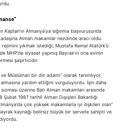
ordu.
inanse”
tin Kaplan’ın Almanya’ya sığınma başvurusunda
kadaşına Alman makamlar nezdinde aracı oldu.
rejimini yıkmak istediği, Mustafa Kemal Atatürk’ü
de MHP’de siyaset yapmış Bayrak’ın ona evinin
mesi şaşırtıcıdır.
cı ve Müslüman bir din adamı” olarak tanımlıyor,
i almasına yardım ettiğini vurguluyordu. İşin daha
ına sızması üzerine Batı Alman makamları arasında
8 Şubat 1987 tarihli Alman Dışişleri Bakanlığı
lmanya’da çok yüksek makamlarla iyi ilişkileri olan”
Bayrak kaynağı belirsiz büyük bir servete sahipti ve
diyordu.