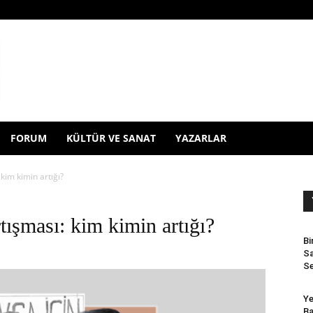
FORUM
KÜLTÜR VE SANAT
YAZARLAR
 kim kimin artığı?
rtışması: kim kimin artığı?
Bi
Sa
Se
Ye
Ba