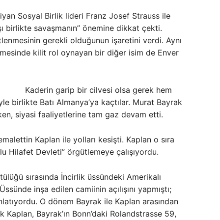
iyan Sosyal Birlik lideri Franz Josef Strauss ile
ı birlikte savaşmanın” önemine dikkat çekti.
enmesinin gerekli olduğunun işaretini verdi. Aynı
sinde kilit rol oynayan bir diğer isim de Enver
Kaderin garip bir cilvesi olsa gerek hem
le birlikte Batı Almanya’ya kaçtılar. Murat Bayrak
en, siyasi faaliyetlerine tam gaz devam etti.
ettin Kaplan ile yolları kesişti. Kaplan o sıra
u Hilafet Devleti” örgütlemeye çalışıyordu.
tülüğü sırasında İncirlik üssündeki Amerikalı
 Üssünde inşa edilen camiinin açılışını yapmıştı;
 anlatıyordu. O dönem Bayrak ile Kaplan arasından
cak Kaplan, Bayrak’ın Bonn’daki Rolandstrasse 59,