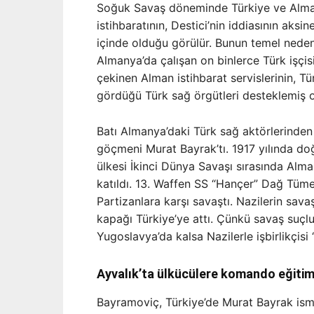
Soğuk Savaş döneminde Türkiye ve Almany
istihbaratının, Destici’nin iddiasının aksin
içinde olduğu görülür. Bunun temel nede
Almanya’da çalışan on binlerce Türk işçi
çekinen Alman istihbarat servislerinin, T
gördüğü Türk sağ örgütleri desteklemiş o
Batı Almanya’daki Türk sağ aktörlerinden 
göçmeni Murat Bayrak’tı. 1917 yılında d
ülkesi İkinci Dünya Savaşı sırasında Alman
katıldı. 13. Waffen SS “Hançer” Dağ Tümen
Partizanlara karşı savaştı. Nazilerin sa
kapağı Türkiye’ye attı. Çünkü savaş suçlu
Yugoslavya’da kalsa Nazilerle işbirlikçisi 
Ayvalık’ta ülkücülere komando eğitim
Bayramoviç, Türkiye’de Murat Bayrak ismin