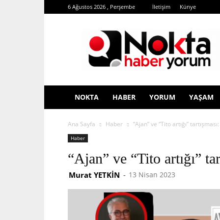
6 Ağustos 2026 , Perşembe
İletişim
Künye
Nokta
Haber
Yorum
NOKTA
HABER
YORUM
YAŞAM
Ana Sayfa
Haber
“Ajan” ve “Tito artığı” tartışması:
Haber
“Ajan” ve “Tito artığı” ta
Murat YETKİN
-
13 Nisan 2023