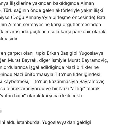
a ilişkilerine yakından bakıldığında Alman
e, Türk sağının önde gelen aktörleriyle yakın ilişki
niyse (Doğu Almanya’yla birleşme öncesinde) Batı
sinin Alman sermayesine karşı örgütlenmesinden
ürkler arasında güçlenen sola karşı panzehir olarak
lmasıdır.
en çarpıcı olanı, tıpkı Erkan Baş gibi Yugoslavya
oğan Murat Bayrak, diğer ismiyle Murat Bayramoviç,
 ordularınca işgal edildiğinde Nazi birliklerine
inde Nazi üniformasıyla Tito’nun liderliğindeki
vaşı kaybetmesi, Tito’nun kazanmasıyla Bayramoviç
su olarak aranıyordu ve bir Nazi “artığı” olarak
“vatan haini” olarak kurşuna dizilecekti.
i
i aldı. İstanbul’da, Yugoslavya’dan geldiği