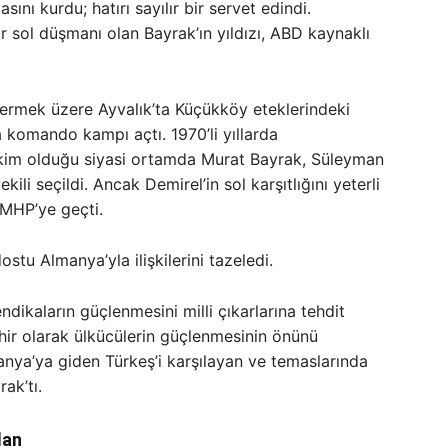
sını kurdu; hatırı sayılır bir servet edindi.
 sol düşmanı olan Bayrak’ın yıldızı, ABD kaynaklı
vermek üzere Ayvalık’ta Küçükköy eteklerindeki
a komando kampı açtı. 1970’li yıllarda
im olduğu siyasi ortamda Murat Bayrak, Süleyman
ili seçildi. Ancak Demirel’in sol karşıtlığını yeterli
MHP’ye geçti.
tu Almanya’yla ilişkilerini tazeledi.
ndikaların güçlenmesini milli çıkarlarına tehdit
ehir olarak ülkücülerin güçlenmesinin önünü
anya’ya giden Türkeş’i karşılayan ve temaslarında
ak’tı.
lan