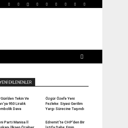
YENİ EKLENENLER
rGün’den Tekin Ve
Özgür Özel’e Yeni
rı’ya 950 Liralık
Fezleke: Siyasi Gerilim
mbolik Dava
Yargı Sürecine Taşındı
ni Parti Manisa İl
Edremit’te CHP’den Bir
şkanı İlksen Özalper
İstifa Daha: Emin