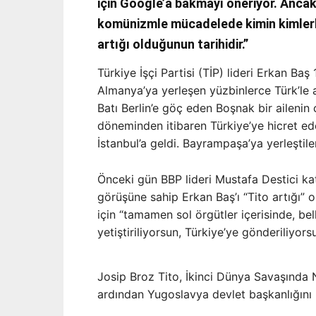
için Google’a bakmayı öneriyor. Ancak
komünizmle mücadelede kimin kimlerle
artığı olduğunun tarihidir.”
Türkiye İşçi Partisi (TİP) lideri Erkan B
Almanya’ya yerleşen yüzbinlerce Türk’le 
Batı Berlin’e göç eden Boşnak bir ailenin
döneminden itibaren Türkiye’ye hicret e
İstanbul’a geldi. Bayrampaşa’ya yerleştil
Önceki gün BBP lideri Mustafa Destici ka
görüşüne sahip Erkan Baş’ı “Tito artığı” o
için “tamamen sol örgütler içerisinde, bel
yetiştiriliyorsun, Türkiye’ye gönderiliyors
Josip Broz Tito, İkinci Dünya Savaşında N
ardından Yugoslavya devlet başkanlığını 