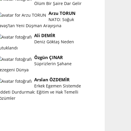
Ölüm Bir Şaire Dar Gelir
Arzu TORUN
NATO: Soğuk
avaş’tan Yeni Düşman Arayışına
Ali DEMİR
Deniz Göktaş Neden
utuklandı
Özgün ÇINAR
Süprizlerin Şahane
ezegeni Dünya
Arslan ÖZDEMİR
Erkek Egemen Sistemde
iddeti Durdurmak: Eğitim ve Hak Temelli
özümler