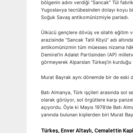
bölgenin adını verdiği “Sancak” Tül fabrika
Yugoslavya tecrübesinden dolayı koyu bir
Soğuk Savaş antikomünizmiyle parladı.
Ülkücü gençlere dövüş ve silahlı eğitim 
arazisinde “Sancak Tatil Köyü” adı altınd
antikomünizmin tüm müesses nizama hâk
Demirel’in Adalet Partisinden (AP) milletvek
görmeyerek Alparslan Türkeş’in kurduğu 
Murat Bayrak aynı dönemde bir de eski dos
Batı Almanya, Türk işçileri arasında sol se
olarak görüyor, sol örgütlere karşı panz
açıyordu. Öyle ki Mayıs 1978’de Batı Alm
yanında bulunan kişilerden biri Murat Bayr
Türkeş, Enver Altaylı, Cemalettin Kap