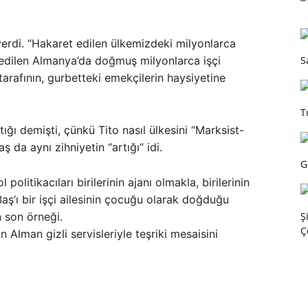
verdi. “Hakaret edilen ülkemizdeki milyonlarca
S
edilen Almanya’da doğmuş milyonlarca işçi
tarafının, gurbetteki emekçilerin haysiyetine
T
rtığı demişti, çünkü Tito nasıl ülkesini “Marksist-
ş da aynı zihniyetin “artığı” idi.
G
politikacıları birilerinin ajanı olmakla, birilerinin
 Baş’ı bir işçi ailesinin çocuğu olarak doğduğu
Ş
 son örneği.
Ç
 Alman gizli servisleriyle teşriki mesaisini