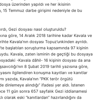
dosya üzerinden yapıldı ve her ikisinin
ala, 15 Temmuz darbe girişimi nedeniyle de bu
ırdı, Gezi dosyası nasıl oluşturuldu?
kına göre, 14 Aralık 2018 tarihine kadar Kavala ve
ihte Kavala’nın dosyası Topuz’unkinden ayrıldı.
13’te başlatılan soruşturma kapsamında 97 kişinin
uydu. Kavala, zaten isminin de geçtiği bu dosyaya
dosyadaki -Kavala dâhil- 16 kişinin dosyası da ana
savcılığı’nın 8 Şubat 2019 tarihli yazısına göre,
yasını ilgilendiren konuşma kayıtları ve kanıtlar
ynı yazıda, Kavala’nın “PKK terör örgütü
de dinlemeye alındığı” ifadesi yer aldı. İstenen
ece 11 gün sonra 657 sayfalık Gezi iddianamesi
lı olarak eski “kanıtlardan” hazırlandığını da