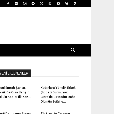
YENİ EKLENENLER
sul Emrah Şahan:
Kadınlara Yönelik Erkek
ksik De Olsa Barışın
Şiddeti Durmuyor:
kuki Kapısı İlk Kez...
Cizre’de Bir Kadın Daha
Ölümün Eşiğine...
erji Depolama Sorunu
Türkiye’nin Çerçeve