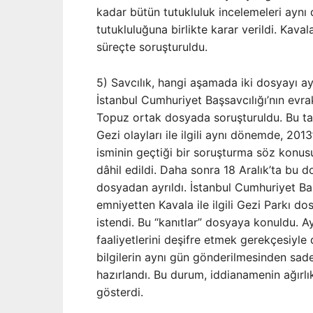
kadar bütün tutukluluk incelemeleri aynı 
tutukluluğuna birlikte karar verildi. Kav
süreçte soruşturuldu.
5) Savcılık, hangi aşamada iki dosyayı ay
İstanbul Cumhuriyet Başsavcılığı’nın evra
Topuz ortak dosyada soruşturuldu. Bu tar
Gezi olayları ile ilgili aynı dönemde, 20
isminin geçtiği bir soruşturma söz konus
dâhil edildi. Daha sonra 18 Aralık’ta bu 
dosyadan ayrıldı. İstanbul Cumhuriyet Baş
emniyetten Kavala ile ilgili Gezi Parkı dos
istendi. Bu “kanıtlar” dosyaya konuldu. A
faaliyetlerini deşifre etmek gerekçesiyle 
bilgilerin aynı gün gönderilmesinden sad
hazırlandı. Bu durum, iddianamenin ağırlık
gösterdi.