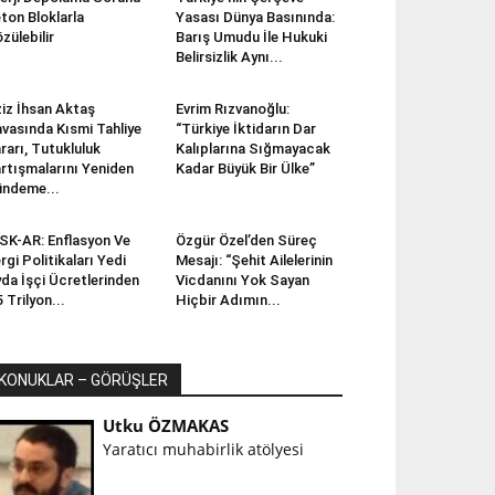
ton Bloklarla
Yasası Dünya Basınında:
zülebilir
Barış Umudu İle Hukuki
Belirsizlik Aynı...
iz İhsan Aktaş
Evrim Rızvanoğlu:
vasında Kısmi Tahliye
“Türkiye İktidarın Dar
rarı, Tutukluluk
Kalıplarına Sığmayacak
rtışmalarını Yeniden
Kadar Büyük Bir Ülke”
ndeme...
SK-AR: Enflasyon Ve
Özgür Özel’den Süreç
rgi Politikaları Yedi
Mesajı: “Şehit Ailelerinin
da İşçi Ücretlerinden
Vicdanını Yok Sayan
5 Trilyon...
Hiçbir Adımın...
KONUKLAR – GÖRÜŞLER
Utku ÖZMAKAS
Yaratıcı muhabirlik atölyesi