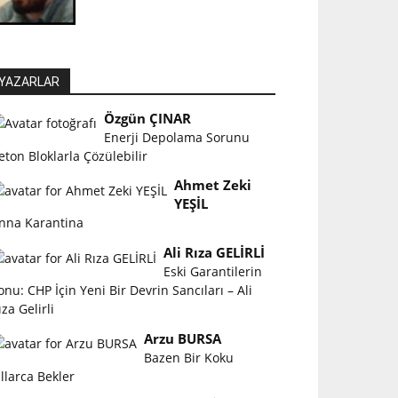
YAZARLAR
Özgün ÇINAR
Enerji Depolama Sorunu
eton Bloklarla Çözülebilir
Ahmet Zeki
YEŞİL
nna Karantina
Ali Rıza GELİRLİ
Eski Garantilerin
onu: CHP İçin Yeni Bir Devrin Sancıları – Ali
ıza Gelirli
Arzu BURSA
Bazen Bir Koku
ıllarca Bekler