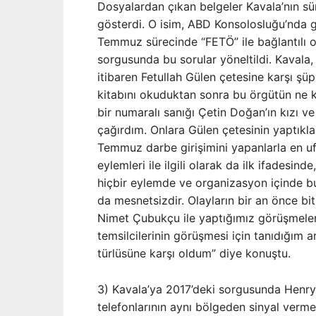
Dosyalardan çıkan belgeler Kavala’nın sür
gösterdi. O isim, ABD Konsolosluğu’nda g
Temmuz sürecinde “FETÖ” ile bağlantılı ol
sorgusunda bu sorular yöneltildi. Kavala,
itibaren Fetullah Gülen çetesine karşı şüp
kitabını okuduktan sonra bu örgütün ne k
bir numaralı sanığı Çetin Doğan’ın kızı v
çağırdım. Onlara Gülen çetesinin yaptıkla
Temmuz darbe girişimini yapanlarla en uf
eylemleri ile ilgili olarak da ilk ifadesin
hiçbir eylemde ve organizasyon içinde bu
da mesnetsizdir. Olayların bir an önce bi
Nimet Çubukçu ile yaptığımız görüşmeler
temsilcilerinin görüşmesi için tanıdığım 
türlüsüne karşı oldum” diye konuştu.
3) Kavala’ya 2017’deki sorgusunda Henry 
telefonlarının aynı bölgeden sinyal verm