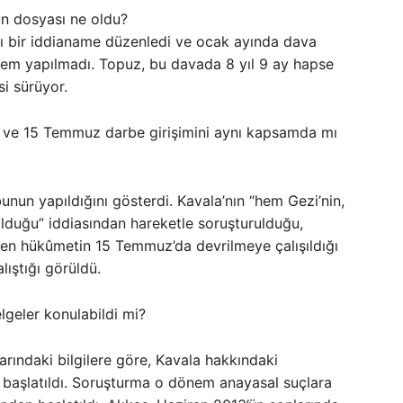
’un dosyası ne oldu?
rı bir iddianame düzenledi ve ocak ayında dava
lem yapılmadı. Topuz, bu davada 8 yıl 9 ay hapse
i sürüyor.
i ve 15 Temmuz darbe girişimini aynı kapsamda mı
nun yapıldığını gösterdi. Kavala’nın “hem Gezi’nin,
duğu” iddiasından hareketle soruşturulduğu,
eyen hükûmetin 15 Temmuz’da devrilmeye çalışıldığı
lıştığı görüldü.
lgeler konulabildi mi?
rındaki bilgilere göre, Kavala hakkındaki
 başlatıldı. Soruşturma o dönem anayasal suçlara