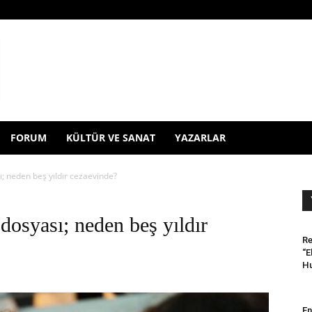
FORUM
KÜLTÜR VE SANAT
YAZARLAR
 neden beş yıldır cezaevinde?
osyası; neden beş yıldır
Re
“E
Hu
En