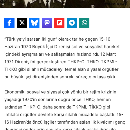
“Türkiye’yi sarsan iki gün” olarak tarihe geçen 15-16
Haziran 1970 Büyük İşçi Direnişi sol ve sosyalist hareket
içindeki ayrışmaları ve saflaşmaları hızlandırdı. 12 Mart
1971 Direnişi’ni gerçekleştiren THKP-C, THKO, TKPML-
TİKKO gibi silahlı mücadeleyi temel alan siyasal örgütler,
bu büyük işçi direnişinden sonraki süreçte ortaya çıktı.
Ekonomik, sosyal ve siyasal çok yönlü bir rejim krizinin
yaşadığı 1970’in sonlarına doğru önce THKO, hemen
ardından THKP-C, daha sonra da TKPML-TİKKO gibi
ihtilalci örgütler devlete karşı silahlı mücadele başlattı. 15-
16 Haziran’da öncü işçiler tarafından atılan ilk kıvılcımı genç
devrimci önderlerin devlete karşı silahlı başkaldırısı ile