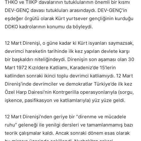
THKO ve TİİKP davalarının tutuklularının önemli bir kısmı
DEV-GENÇ davası tutukluları arasındaydı. DEV-GENÇ’in
eşdeğer örgütü olarak Kürt yurtsever gençliğinin kurduğu
DDKO kadrolarının konumu da böyleydi.
12 Mart Direnişi, o güne kadar ki Kürt isyanları saymazsak,
devrimci hareketin tarihinde ilk kez yapılan devlete karşı
bir başkaldırı niteliğindeydi. Direnişin son aşaması olan 30
Mart 1972 Kızıldere Katliamı, Karadeniz’de 15’lerin
katlinden sonraki ikinci toplu devrimci katliamıydı. 12 Mart
Direniş’inde devrimciler ve demokratlar Türkiye’de ilk kez
Özel Harp Dairesi’nin Kontrgerilla operasyonlarıyla (sorgu,
işkence, pasifikasyon ve katliamlarıyla) yüz yüze geldi.
12 Mart Direnişi’nden geriye bir “direnme ve mücadele
ruhu” geleneği ile yenilgi dersleri ve tamamlanmamış bazı
teorik çalışmalar kaldı. Ancak sonraki dönem esas olarak