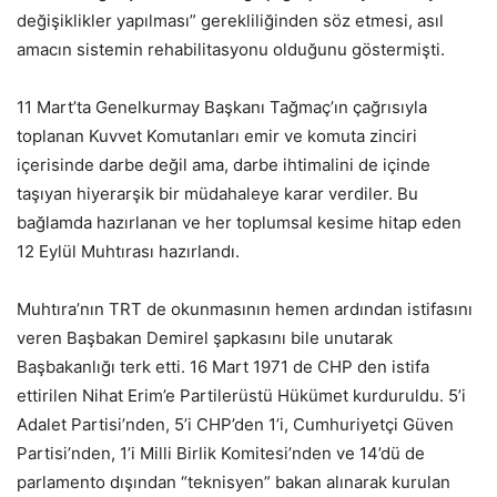
değişiklikler yapılması” gerekliliğinden söz etmesi, asıl
amacın sistemin rehabilitasyonu olduğunu göstermişti.
11 Mart’ta Genelkurmay Başkanı Tağmaç’ın çağrısıyla
toplanan Kuvvet Komutanları emir ve komuta zinciri
içerisinde darbe değil ama, darbe ihtimalini de içinde
taşıyan hiyerarşik bir müdahaleye karar verdiler. Bu
bağlamda hazırlanan ve her toplumsal kesime hitap eden
12 Eylül Muhtırası hazırlandı.
Muhtıra’nın TRT de okunmasının hemen ardından istifasını
veren Başbakan Demirel şapkasını bile unutarak
Başbakanlığı terk etti. 16 Mart 1971 de CHP den istifa
ettirilen Nihat Erim’e Partilerüstü Hükümet kurduruldu. 5’i
Adalet Partisi’nden, 5’i CHP’den 1’i, Cumhuriyetçi Güven
Partisi’nden, 1’i Milli Birlik Komitesi’nden ve 14’dü de
parlamento dışından “teknisyen” bakan alınarak kurulan