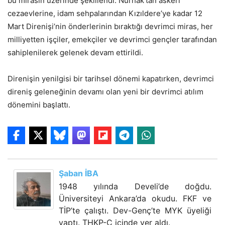
bu mirasın üzerinde şekillendi. Nurhak’tan askeri
cezaevlerine, idam sehpalarından Kızıldere’ye kadar 12
Mart Direnişi’nin önderlerinin bıraktığı devrimci miras, her
milliyetten işçiler, emekçiler ve devrimci gençler tarafından
sahiplenilerek gelenek devam ettirildi.
Direnişin yenilgisi bir tarihsel dönemi kapatırken, devrimci
direniş geleneğinin devamı olan yeni bir devrimci atılım
dönemini başlattı.
Şaban İBA
1948 yılında Develi’de doğdu.
Üniversiteyi Ankara’da okudu. FKF ve
TİP’te çalıştı. Dev-Genç’te MYK üyeliği
yaptı. THKP-C içinde yer aldı.