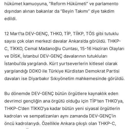
hükümet kamuoyuna, “Reform Hükümeti” ve parlamento
dışından alınan bakanlar da “Beyin Takımı” diye takdim
edildi.
12 Mart’ta DEV-GENÇ, THKO, TİP, TİİKP, TÖS gibi tutuklu
sayısı çok olan merkezi davalar Ankara’da görüldü. THKP-
C, TİKKO, Cemal Madanoğlu Cuntası, 15-16 Haziran Olayları
ve DİSK, İstanbul DEV-GENÇ davalarının tutukluları
İstanbul’da yargılandı. Kürt yurtseverlerin kitlesel olarak
yargılandığı DDKO ile Türkiye Kürdistan Demokrat Partisi
davaları ise Diyarbakır Sıkıyönetim mahkemesinde görüldü.
Bu dönemde DEV-GENÇ bütün örgütlere kaynaklık eden
devrimci gençliğin ana örgütü olduğu için TİP’ten THKO’ya,
THKP-C’den TİKKO’ya kadar bütün yeni siyasal örgütlerin
kadroları ve sempatizanları aynı zamanda DEV-GENÇ’in
öncü kadrolarıydı. Özellikle Ankara çıkışlı olan THKP-C,