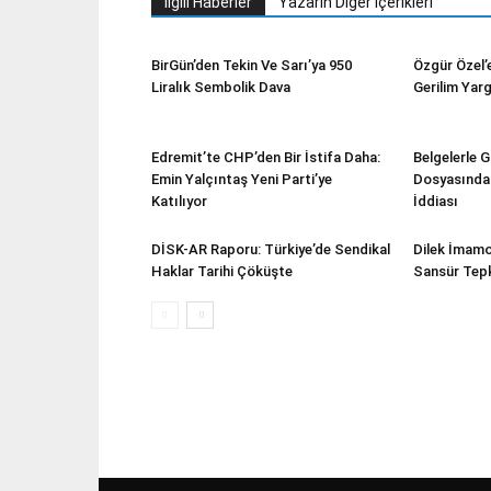
İlgili Haberler
Yazarın Diğer İçerikleri
BirGün’den Tekin Ve Sarı’ya 950
Özgür Özel’e
Liralık Sembolik Dava
Gerilim Yar
Edremit’te CHP’den Bir İstifa Daha:
Belgelerle 
Emin Yalçıntaş Yeni Parti’ye
Dosyasında 3
Katılıyor
İddiası
DİSK-AR Raporu: Türkiye’de Sendikal
Dilek İmamo
Haklar Tarihi Çöküşte
Sansür Tepk