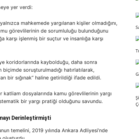
eye yer verdi:
 yalnızca mahkemede yargılanan kişiler olmadığını,
S
mu görevlilerinin de sorumluluğu bulunduğunu
a karşı işlenmiş bir suçtur ve insanlığa karşı
T
iye koridorlarında kaybolduğu, daha sonra
 biçimde soruşturulmadığı hatırlatılarak,
G
 bir sığınak” haline getirildiği ifade edildi.
r katliam dosyalarında kamu görevlilerinin yargı
Ş
stematik bir yargı pratiği olduğunu savundu.
Ç
ayı Derinleştirmişti
nun temelini, 2019 yılında Ankara Adliyesi’nde
 oluşturdu.