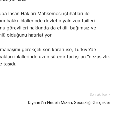
upa İnsan Hakları Mahkemesi içtihatları ile
m hakkı ihlallerinde devletin yalnızca failleri
u görevlileri hakkında da etkili, bağımsız ve
ü olduğunu hatırlatıyor.
manaşımı gerekçeli son kararı ise, Türkiye’de
hakları ihlallerinde uzun süredir tartışılan “cezasızlık
 taşıdı.
Sonraki İçerik
Diyanet’in Hedefi Mizah, Sessizliği Gerçekler