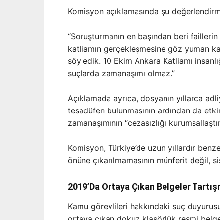
Komisyon açıklamasında şu değerlendirm
“Soruşturmanın en başından beri faillerin
katliamın gerçekleşmesine göz yuman ka
söyledik. 10 Ekim Ankara Katliamı insanlığ
suçlarda zamanaşımı olmaz.”
Açıklamada ayrıca, dosyanın yıllarca adl
tesadüfen bulunmasının ardından da etkin
zamanaşımının “cezasızlığı kurumsallaştıran
Komisyon, Türkiye’de uzun yıllardır benze
önüne çıkarılmamasının münferit değil, si
2019’Da Ortaya Çıkan Belgeler Tartışm
Kamu görevlileri hakkındaki suç duyurusu
ortaya çıkan dokuz klasörlük resmi belge