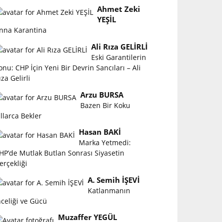
Ahmet Zeki
YEŞİL
nna Karantina
Ali Rıza GELİRLİ
Eski Garantilerin
onu: CHP İçin Yeni Bir Devrin Sancıları – Ali
ıza Gelirli
Arzu BURSA
Bazen Bir Koku
ıllarca Bekler
Hasan BAKİ
Marka Yetmedi:
HP’de Mutlak Butlan Sonrası Siyasetin
erçekliği
A. Semih İŞEVİ
Katlanmanın
nceliği ve Gücü
Muzaffer YEGÜL