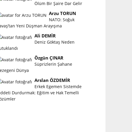
Ölüm Bir Şaire Dar Gelir
Arzu TORUN
NATO: Soğuk
avaş’tan Yeni Düşman Arayışına
Ali DEMİR
Deniz Göktaş Neden
utuklandı
Özgün ÇINAR
Süprizlerin Şahane
ezegeni Dünya
Arslan ÖZDEMİR
Erkek Egemen Sistemde
iddeti Durdurmak: Eğitim ve Hak Temelli
özümler