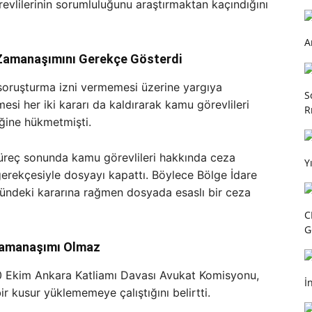
evlilerinin sorumluluğunu araştırmaktan kaçındığını
A
Zamanaşımını Gerekçe Gösterdi
z soruşturma izni vermemesi üzerine yargıya
S
si her iki kararı da kaldırarak kamu görevlileri
R
ğine hükmetmişti.
 süreç sonunda kamu görevlileri hakkında ceza
Y
rekçesiyle dosyayı kapattı. Böylece Bölge İdare
ündeki kararına rağmen dosyada esaslı bir ceza
C
G
 Zamanaşımı Olmaz
10 Ekim Ankara Katliamı Davası Avukat Komisyonu,
İ
bir kusur yüklememeye çalıştığını belirtti.