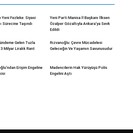
 Yeni Fezleke: Siyasi
Yeni Parti Manisa İl Başkanı İlksen
gı Sürecine Taşındı
Özalper Gözaltıyla Ankara’ya Sevk
Edildi
Gündeme Gelen Tuzla
Rızvanoğlu: Çevre Mücadelesi
 Milyar Liralık Rant
Geleceğin Ve Yaşamın Savunusudur
ğlu’ndan Erişim Engeline
Madencilerin Hak Yürüyüşü Polis
isi
Engelini Aştı