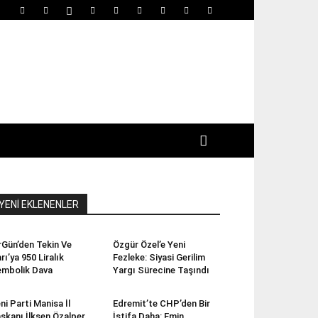
YENİ EKLENENLER
rGün’den Tekin Ve
Özgür Özel’e Yeni
rı’ya 950 Liralık
Fezleke: Siyasi Gerilim
mbolik Dava
Yargı Sürecine Taşındı
ni Parti Manisa İl
Edremit’te CHP’den Bir
şkanı İlksen Özalper
İstifa Daha: Emin