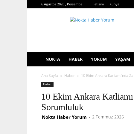
6 Ağustos 2026 , Perşembe
İletişim
Künye
Nokta
Haber
Yorum
NOKTA
HABER
YORUM
YAŞAM
Ana Sayfa
Haber
10 Ekim Ankara Katliamı’nda Z
Haber
10 Ekim Ankara Katliamı
Sorumluluk
Nokta Haber Yorum
-
2 Temmuz 2026