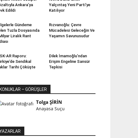
zaltıyla Ankara’ya
Yalçıntaş Yeni Parti’ye
vk Edildi
Katılıyor
lgelerle Gündeme
Rızvanoğlu: Çevre
len Tuzla Dosyasında
Mücadelesi Geleceğin Ve
Milyar Liralık Rant
Yaşamın Savunusudur
diası
SK-AR Raporu:
Dilek İmamoğlu’ndan
rkiye’de Sendikal
Erişim Engeline Sansür
klar Tarihi Çöküşte
Tepkisi
KONUKLAR – GÖRÜŞLER
Tolga ŞİRİN
Anayasa Suçu
YAZARLAR