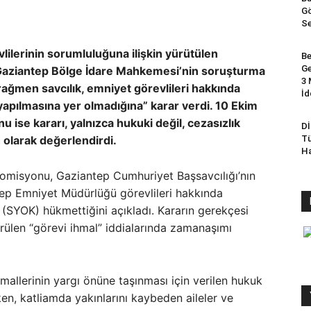
Gö
Se
ilerinin sorumluluğuna ilişkin yürütülen
Be
Ge
 Gaziantep Bölge İdare Mahkemesi’nin soruşturma
3 
rağmen savcılık, emniyet görevlileri hakkında
İd
pılmasına yer olmadığına” karar verdi. 10 Ekim
ise kararı, yalnızca hukuki değil, cezasızlık
Dİ
ih olarak değerlendirdi.
Tü
Ha
omisyonu, Gaziantep Cumhuriyet Başsavcılığı’nın
ntep Emniyet Müdürlüğü görevlileri hakkında
(SYOK) hükmettiğini açıkladı. Kararın gerekçesi
ürülen “görevi ihmal” iddialarında zamanaşımı
ihmallerinin yargı önüne taşınması için verilen hukuk
en, katliamda yakınlarını kaybeden aileler ve