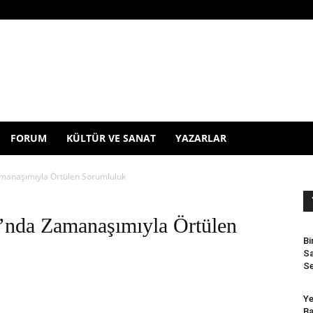
FORUM
KÜLTÜR VE SANAT
YAZARLAR
amanaşımıyla Örtülen Sorumluluk
’nda Zamanaşımıyla Örtülen
Bi
Sa
Se
Ye
Ba