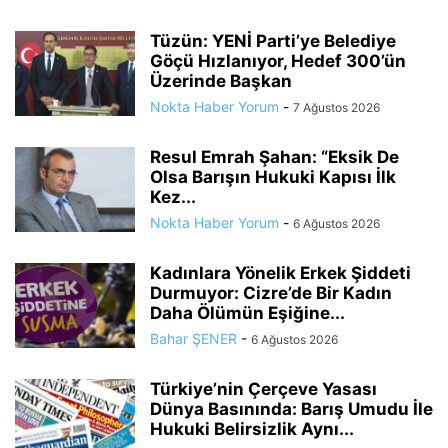
Tüzün: YENİ Parti’ye Belediye
Göçü Hızlanıyor, Hedef 300’ün
Üzerinde Başkan
Nokta Haber Yorum
-
7 Ağustos 2026
Resul Emrah Şahan: “Eksik De
Olsa Barışın Hukuki Kapısı İlk
Kez...
Nokta Haber Yorum
-
6 Ağustos 2026
Kadınlara Yönelik Erkek Şiddeti
Durmuyor: Cizre’de Bir Kadın
Daha Ölümün Eşiğine...
Bahar ŞENER
-
6 Ağustos 2026
Türkiye’nin Çerçeve Yasası
Dünya Basınında: Barış Umudu İle
Hukuki Belirsizlik Aynı...