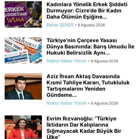
Kadınlara Yönelik Erkek Şiddeti
Durmuyor: Cizre’de Bir Kadın
Daha Ölümün Eşiğine...
Bahar ŞENER
-
6 Ağustos 2026
Türkiye’nin Çerçeve Yasası
Dünya Basınında: Barış Umudu İle
Hukuki Belirsizlik Aynı...
Nokta Haber Yorum
-
6 Ağustos 2026
Aziz İhsan Aktaş Davasında
Kısmi Tahliye Kararı, Tutukluluk
Tartışmalarını Yeniden
Gündeme...
Nokta Haber Yorum
-
6 Ağustos 2026
Evrim Rızvanoğlu: “Türkiye
İktidarın Dar Kalıplarına
Sığmayacak Kadar Büyük Bir
Ülke”