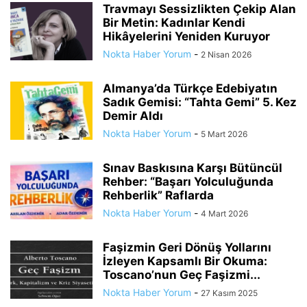
Travmayı Sessizlikten Çekip Alan
Bir Metin: Kadınlar Kendi
Hikâyelerini Yeniden Kuruyor
Nokta Haber Yorum
-
2 Nisan 2026
Almanya’da Türkçe Edebiyatın
Sadık Gemisi: “Tahta Gemi” 5. Kez
Demir Aldı
Nokta Haber Yorum
-
5 Mart 2026
Sınav Baskısına Karşı Bütüncül
Rehber: “Başarı Yolculuğunda
Rehberlik” Raflarda
Nokta Haber Yorum
-
4 Mart 2026
Faşizmin Geri Dönüş Yollarını
İzleyen Kapsamlı Bir Okuma:
Toscano’nun Geç Faşizmi...
Nokta Haber Yorum
-
27 Kasım 2025