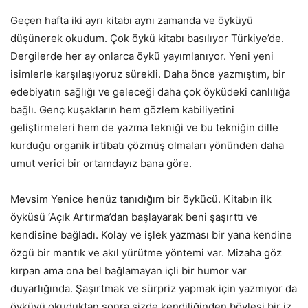
Geçen hafta iki ayrı kitabı aynı zamanda ve öyküyü
düşünerek okudum. Çok öykü kitabı basılıyor Türkiye’de.
Dergilerde her ay onlarca öykü yayımlanıyor. Yeni yeni
isimlerle karşılaşıyoruz sürekli. Daha önce yazmıştım, bir
edebiyatın sağlığı ve geleceği daha çok öyküdeki canlılığa
bağlı. Genç kuşakların hem gözlem kabiliyetini
geliştirmeleri hem de yazma tekniği ve bu tekniğin dille
kurduğu organik irtibatı çözmüş olmaları yönünden daha
umut verici bir ortamdayız bana göre.
Mevsim Yenice henüz tanıdığım bir öykücü. Kitabın ilk
öyküsü ‘Açık Artırma’dan başlayarak beni şaşırttı ve
kendisine bağladı. Kolay ve işlek yazması bir yana kendine
özgü bir mantık ve akıl yürütme yöntemi var. Mizaha göz
kırpan ama ona bel bağlamayan içli bir humor var
duyarlığında. Şaşırtmak ve sürpriz yapmak için yazmıyor da
öyküyü okuduktan sonra sizde kendiliğinden böylesi bir iz