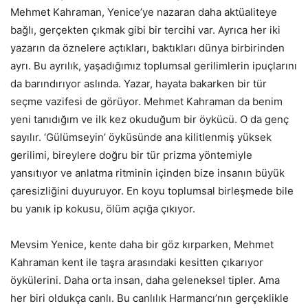
Mehmet Kahraman, Yenice’ye nazaran daha aktüaliteye
bağlı, gerçekten çıkmak gibi bir tercihi var. Ayrıca her iki
yazarın da öznelere açtıkları, baktıkları dünya birbirinden
ayrı. Bu ayrılık, yaşadığımız toplumsal gerilimlerin ipuçlarını
da barındırıyor aslında. Yazar, hayata bakarken bir tür
seçme vazifesi de görüyor. Mehmet Kahraman da benim
yeni tanıdığım ve ilk kez okuduğum bir öykücü. O da genç
sayılır. ‘Gülümseyin’ öyküsünde ana kilitlenmiş yüksek
gerilimi, bireylere doğru bir tür prizma yöntemiyle
yansıtıyor ve anlatma ritminin içinden bize insanın büyük
çaresizliğini duyuruyor. En koyu toplumsal birleşmede bile
bu yanık ip kokusu, ölüm açığa çıkıyor.
Mevsim Yenice, kente daha bir göz kırparken, Mehmet
Kahraman kent ile taşra arasındaki kesitten çıkarıyor
öykülerini. Daha orta insan, daha geleneksel tipler. Ama
her biri oldukça canlı. Bu canlılık Harmancı’nın gerçeklikle