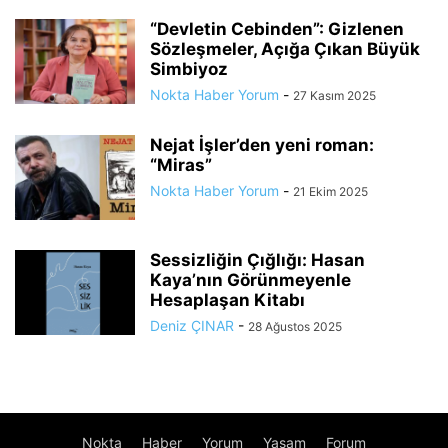
“Devletin Cebinden”: Gizlenen
Sözleşmeler, Açığa Çıkan Büyük
Simbiyoz
Nokta Haber Yorum
-
27 Kasım 2025
Nejat İşler’den yeni roman:
“Miras”
Nokta Haber Yorum
-
21 Ekim 2025
Sessizliğin Çığlığı: Hasan
Kaya’nın Görünmeyenle
Hesaplaşan Kitabı
Deniz ÇINAR
-
28 Ağustos 2025
Nokta
Haber
Yorum
Yaşam
Forum