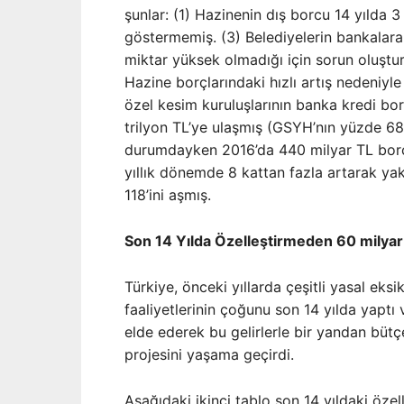
şunlar: (1) Hazinenin dış borcu 14 yılda 3
göstermemiş. (3) Belediyelerin bankalara 
miktar yüksek olmadığı için sorun oluştu
Hazine borçlarındaki hızlı artış nedeniyl
özel kesim kuruluşlarının banka kredi borç
trilyon TL’ye ulaşmış (GSYH’nın yüzde 68
durumdayken 2016’da 440 milyar TL borç
yıllık dönemde 8 kattan fazla artarak ya
118’ini aşmış.
Son 14 Yılda Özelleştirmeden 60 milyar 
Türkiye, önceki yıllarda çeşitli yasal eks
faaliyetlerinin çoğunu son 14 yılda yaptı
elde ederek bu gelirlerle bir yandan bütç
projesini yaşama geçirdi.
Aşağıdaki ikinci tablo son 14 yıldaki özell