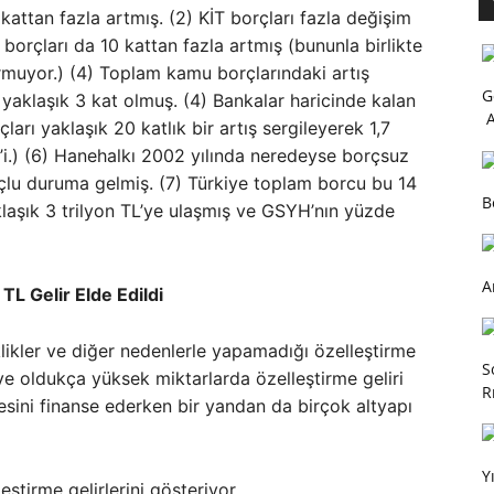
 kattan fazla artmış. (2) KİT borçları fazla değişim
borçları da 10 kattan fazla artmış (bununla birlikte
rmuyor.) (4) Toplam kamu borçlarındaki artış
G
e yaklaşık 3 kat olmuş. (4) Bankalar haricinde kalan
A
ları yaklaşık 20 katlık bir artış sergileyerek 1,7
’i.) (6) Hanehalkı 2002 yılında neredeyse borçsuz
lu duruma gelmiş. (7) Türkiye toplam borcu bu 14
B
klaşık 3 trilyon TL’ye ulaşmış ve GSYH’nın yüzde
A
TL Gelir Elde Edildi
iklikler ve diğer nedenlerle yapamadığı özelleştirme
S
 ve oldukça yüksek miktarlarda özelleştirme geliri
R
esini finanse ederken bir yandan da birçok altyapı
Y
eştirme gelirlerini gösteriyor.