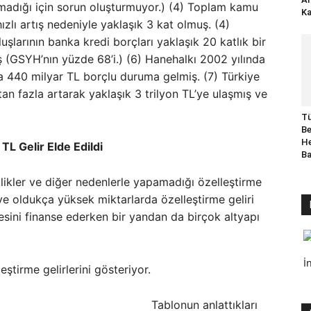
lmadığı için sorun oluşturmuyor.) (4) Toplam kamu
Ka
ızlı artış nedeniyle yaklaşık 3 kat olmuş. (4)
şlarının banka kredi borçları yaklaşık 20 katlık bir
ış (GSYH’nın yüzde 68’i.) (6) Hanehalkı 2002 yılında
440 milyar TL borçlu duruma gelmiş. (7) Türkiye
n fazla artarak yaklaşık 3 trilyon TL’ye ulaşmış ve
Tü
Be
He
TL Gelir Elde Edildi
B
iklikler ve diğer nedenlerle yapamadığı özelleştirme
 ve oldukça yüksek miktarlarda özelleştirme geliri
esini finanse ederken bir yandan da birçok altyapı
İ
eştirme gelirlerini gösteriyor.
Tablonun anlattıkları