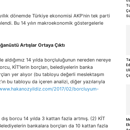
Uz
Tü
Ça
yıllık dönemde Türkiye ekonomisi AKP’nin tek parti
Sü
imlendi. Bu 14 yılın makroekonomik göstergelerle
ğanüstü Artışlar Ortaya Çıktı
le aldığımız 14 yılda borçluluğunun nereden nereye
Ta
Ed
rcu, KİT’lerin borçları, belediyelerin banka
Ul
rçları yer alıyor (bu tabloyu değerli meslektaşım
Ça
ın bu tabloyu da içeren analizi, diğer yazılarıyla
/www.hakanozyildiz.com/2017/02/borcluyum-
n dış borcu 14 yılda 3 kattan fazla artmış. (2) KİT
Me
Ek
elediyelerin bankalara borçları da 10 kattan fazla
Ar