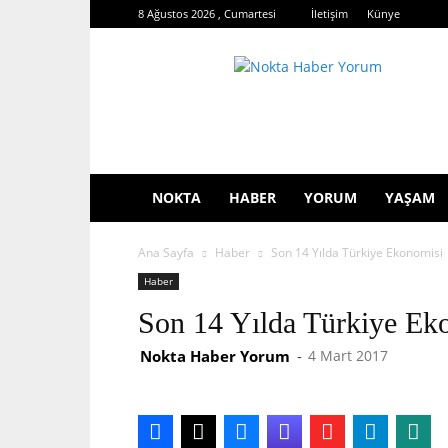
8 Ağustos 2026 , Cumartesi
İletişim
Künye
Nokta
Haber
Yorum
NOKTA
HABER
YORUM
YAŞAM
Ana Sayfa
Haber
Son 14 Yılda Türkiye Ekonomisi
Haber
Son 14 Yılda Türkiye Ek
Nokta Haber Yorum
-
4 Mart 2017