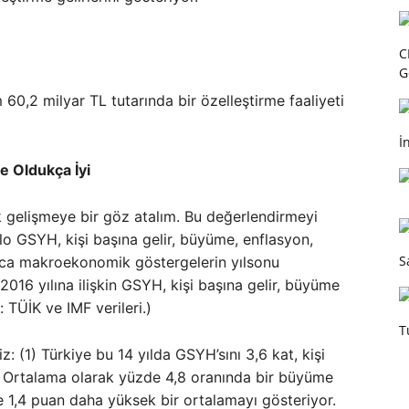
C
G
60,2 milyar TL tutarında bir özelleştirme faaliyeti
İ
e Oldukça İyi
gelişmeye bir göz atalım. Bu değerlendirmeyi
 GSYH, kişi başına gelir, büyüme, enflasyon,
S
aşlıca makroekonomik göstergelerin yılsonu
(2016 yılına ilişkin GSYH, kişi başına gelir, büyüme
: TÜİK ve IMF verileri.)
T
iz: (1) Türkiye bu 14 yılda GSYH’sını 3,6 kat, kişi
(2) Ortalama olarak yüzde 4,8 oranında bir büyüme
e 1,4 puan daha yüksek bir ortalamayı gösteriyor.