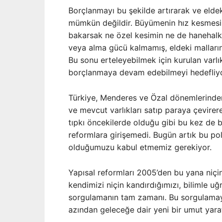
Borçlanmayı bu şekilde artırarak ve elde
mümkün değildir. Büyümenin hız kesmesi, 
bakarsak ne özel kesimin ne de hanehalkla
veya alma gücü kalmamış, eldeki malların 
Bu sonu erteleyebilmek için kurulan varlık
borçlanmaya devam edebilmeyi hedefliyo
Türkiye, Menderes ve Özal dönemlerinden
ve mevcut varlıkları satıp paraya çevirer
tıpkı öncekilerde olduğu gibi bu kez de 
reformlara girişemedi. Bugün artık bu po
olduğumuzu kabul etmemiz gerekiyor.
Yapısal reformları 2005’den bu yana niçi
kendimizi niçin kandırdığımızı, bilimle uğ
sorgulamanın tam zamanı. Bu sorgulamayı 
azından geleceğe dair yeni bir umut yarata