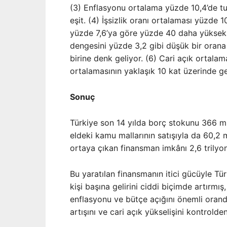
(3) Enflasyonu ortalama yüzde 10,4’de tut
eşit. (4) İşsizlik oranı ortalaması yüzde 
yüzde 7,6’ya göre yüzde 40 daha yüksek or
dengesini yüzde 3,2 gibi düşük bir orana 
birine denk geliyor. (6) Cari açık ortala
ortalamasının yaklaşık 10 kat üzerinde g
Sonuç
Türkiye son 14 yılda borç stokunu 366 mi
eldeki kamu mallarının satışıyla da 60,2 
ortaya çıkan finansman imkânı 2,6 trilyon
Bu yaratılan finansmanın itici gücüyle Tü
kişi başına gelirini ciddi biçimde artırm
enflasyonu ve bütçe açığını önemli orand
artışını ve cari açık yükselişini kontrold