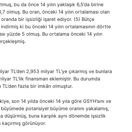
muş, bu da önce 14 yılın yaklaşık 6,5’da birine
10,7 olmuş. Bu oran, önceki 14 yılın ortalaması olan
anda bir işsizliği işaret ediyor. (5) Bütçe
indirmiş ki bu önceki 14 yılın ortalamasının dörtte
ması yüzde 5 olmuş. Bu ortalama önceki 14 yılın
erçekleşmiş.
lyar TL’den 2,953 milyar TL’ye çıkarmış ve bunlara
milyar TL’lik finansman eklemiştir. Bu durumda
 TL’den fazla bir imkân olmuştur.
rkiye, son 14 yılda önceki 14 yıla göre GSYH’sını ve
ış, büyümede potansiyel büyüme oranını yakalamış,
a düşürmüş, buna karşılık aynı dönemde işsizlik
en kaçırmış görünüyor.