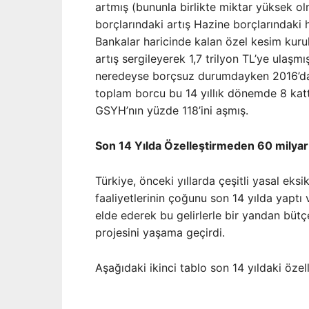
artmış (bununla birlikte miktar yüksek o
borçlarındaki artış Hazine borçlarındaki h
Bankalar haricinde kalan özel kesim kurulu
artış sergileyerek 1,7 trilyon TL’ye ulaşm
neredeyse borçsuz durumdayken 2016’da 
toplam borcu bu 14 yıllık dönemde 8 katta
GSYH’nın yüzde 118’ini aşmış.
Son 14 Yılda Özelleştirmeden 60 milyar 
Türkiye, önceki yıllarda çeşitli yasal eks
faaliyetlerinin çoğunu son 14 yılda yaptı
elde ederek bu gelirlerle bir yandan bütç
projesini yaşama geçirdi.
Aşağıdaki ikinci tablo son 14 yıldaki özell