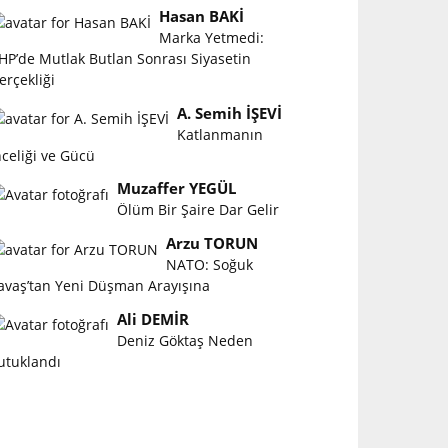
Hasan BAKİ
Marka Yetmedi:
HP’de Mutlak Butlan Sonrası Siyasetin
erçekliği
A. Semih İŞEVİ
Katlanmanın
nceliği ve Gücü
Muzaffer YEGÜL
Ölüm Bir Şaire Dar Gelir
Arzu TORUN
NATO: Soğuk
avaş’tan Yeni Düşman Arayışına
Ali DEMİR
Deniz Göktaş Neden
utuklandı