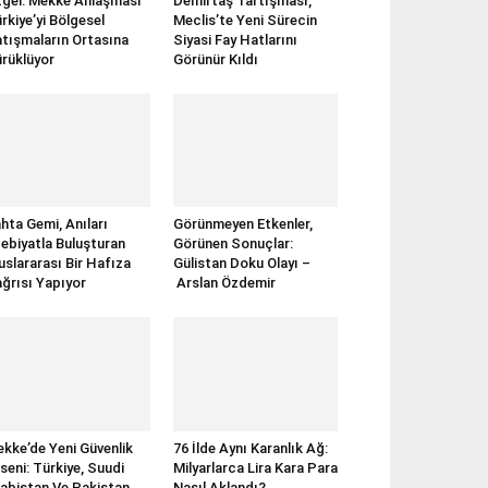
gel: Mekke Anlaşması
Demirtaş Tartışması,
rkiye’yi Bölgesel
Meclis’te Yeni Sürecin
tışmaların Ortasına
Siyasi Fay Hatlarını
rüklüyor
Görünür Kıldı
hta Gemi, Anıları
Görünmeyen Etkenler,
ebiyatla Buluşturan
Görünen Sonuçlar:
uslararası Bir Hafıza
Gülistan Doku Olayı –
ğrısı Yapıyor
Arslan Özdemir
kke’de Yeni Güvenlik
76 İlde Aynı Karanlık Ağ:
seni: Türkiye, Suudi
Milyarlarca Lira Kara Para
abistan Ve Pakistan
Nasıl Aklandı?