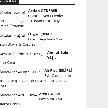
YAZARLAR
Arslan ÖZDEMİR
Görünmeyen Etkenler,
örünen Sonuçlar: Gülistan Doku Olayı –
rslan Özdemir
Özgün ÇINAR
Enerji Depolama Sorunu
eton Bloklarla Çözülebilir
Ahmet Zeki
YEŞİL
nna Karantina
Ali Rıza GELİRLİ
Eski Garantilerin
onu: CHP İçin Yeni Bir Devrin Sancıları – Ali
ıza Gelirli
Arzu BURSA
Bazen Bir Koku
ıllarca Bekler