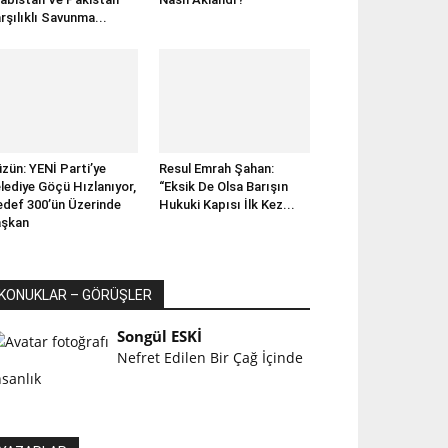
rşılıklı Savunma...
zün: YENİ Parti’ye
Resul Emrah Şahan:
lediye Göçü Hızlanıyor,
“Eksik De Olsa Barışın
def 300’ün Üzerinde
Hukuki Kapısı İlk Kez...
aşkan
KONUKLAR – GÖRÜŞLER
Songül ESKİ
Nefret Edilen Bir Çağ İçinde
nsanlık