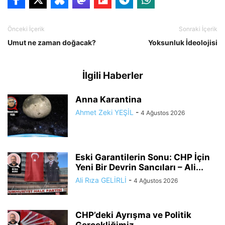
Önceki İçerik
Sonraki İçerik
Umut ne zaman doğacak?
Yoksunluk İdeolojisi
İlgili Haberler
Anna Karantina
Ahmet Zeki YEŞİL
-
4 Ağustos 2026
Eski Garantilerin Sonu: CHP İçin
Yeni Bir Devrin Sancıları – Ali...
Ali Rıza GELİRLİ
-
4 Ağustos 2026
CHP’deki Ayrışma ve Politik
Gerçekliğimiz