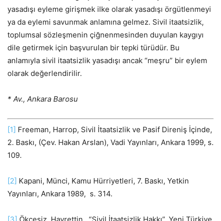
yasadışı eyleme girişmek ilke olarak yasadışı örgütlenmeyi
ya da eylemi savunmak anlamına gelmez. Sivil itaatsizlik,
toplumsal sözleşmenin çiğnenmesinden duyulan kaygıyı
dile getirmek için başvurulan bir tepki türüdür. Bu
anlamıyla sivil itaatsizlik yasadışı ancak “meşru” bir eylem
olarak değerlendirilir.
* Av., Ankara Barosu
[1]
Freeman, Harrop, Sivil İtaatsizlik ve Pasif Direniş İçinde,
2. Baskı, (Çev. Hakan Arslan), Vadi Yayınları, Ankara 1999, s.
109.
[2]
Kapani, Münci, Kamu Hürriyetleri, 7. Baskı, Yetkin
Yayınları, Ankara 1989, s. 314.
[3]
Ökçesiz, Hayrettin, “Sivil İtaatsizlik Hakkı”, Yeni Türkiye