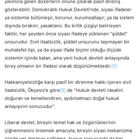
yıkımına gelen dozerlerin önüne çıkarak pasif direniş
gösterebilir. Demokratik Hukuk Devleti’nde, siyasi ifadeler
ya sistemle bütünleşir, korunur, kurumsallaşır; ya da sistem
dışında bırakılır, yasaklanır. Bu kritik çizgiyi belirleyen
faktör, her şeyden önce siyasi ifadeye yüklenen “şiddet”
unsurudur. Sivil itaatsizlik, şiddet unsurunu taşımayan bir
muhalefet tipi, ya da siyasi ifade biçimi olduğu ölçüde
sistemin içinde kalan, ama yeni hukuk devleti anlayışında
birey olmanın bir ifadesi olarak düşünülmektedir.
[5]
Hakkaniyetsizliğe karşı pasif bir direnme hakkı içeren sivil
itaatsizlik, Ökçesiz’e göre
[6]
de “Hukuk devleti idealini
doğuran ve temellendiren, aydınlatmacı doğal hukuk
anlayışının sonucudur”.
Liberal devlet, bireyin temel hak ve özgürlüklerinin
çiğnenmesini önlemek amacıyla, bireyin siyasi mekanizma
içinde yer almasını sağlamış, bunun sonucunda da her