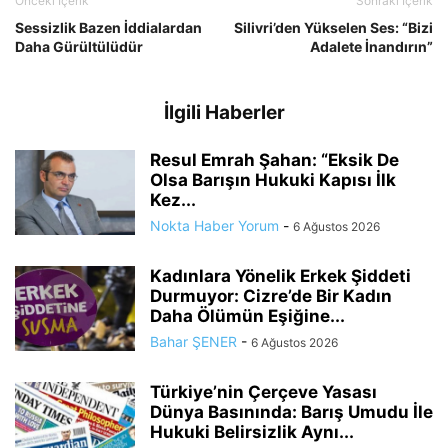
Önceki İçerik
Sonraki İçerik
Sessizlik Bazen İddialardan
Silivri’den Yükselen Ses: “Bizi
Daha Gürültülüdür
Adalete İnandırın”
İlgili Haberler
Resul Emrah Şahan: “Eksik De
Olsa Barışın Hukuki Kapısı İlk
Kez...
Nokta Haber Yorum
-
6 Ağustos 2026
Kadınlara Yönelik Erkek Şiddeti
Durmuyor: Cizre’de Bir Kadın
Daha Ölümün Eşiğine...
Bahar ŞENER
-
6 Ağustos 2026
Türkiye’nin Çerçeve Yasası
Dünya Basınında: Barış Umudu İle
Hukuki Belirsizlik Aynı...