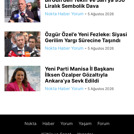
BirGün’den Tekin Ve Sarı’ya 950
Liralık Sembolik Dava
Nokta Haber Yorum
-
5 Ağustos 2026
Özgür Özel’e Yeni Fezleke: Siyasi
Gerilim Yargı Sürecine Taşındı
Nokta Haber Yorum
-
5 Ağustos 2026
Yeni Parti Manisa İl Başkanı
İlksen Özalper Gözaltıyla
Ankara’ya Sevk Edildi
Nokta Haber Yorum
-
5 Ağustos 2026
Nokta
Haber
Yorum
Yaşam
Forum