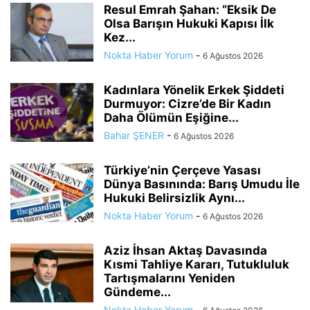
Resul Emrah Şahan: “Eksik De
Olsa Barışın Hukuki Kapısı İlk
Kez...
Nokta Haber Yorum
-
6 Ağustos 2026
Kadınlara Yönelik Erkek Şiddeti
Durmuyor: Cizre’de Bir Kadın
Daha Ölümün Eşiğine...
Bahar ŞENER
-
6 Ağustos 2026
Türkiye’nin Çerçeve Yasası
Dünya Basınında: Barış Umudu İle
Hukuki Belirsizlik Aynı...
Nokta Haber Yorum
-
6 Ağustos 2026
Aziz İhsan Aktaş Davasında
Kısmi Tahliye Kararı, Tutukluluk
Tartışmalarını Yeniden
Gündeme...
Nokta Haber Yorum
-