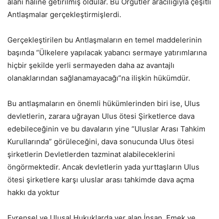
alanı haline getirilmiş oldular. Bu Örgütler aracılığıyla çeşitli
Antlaşmalar gerçekleştirmişlerdi.
Gerçekleştirilen bu Antlaşmaların en temel maddelerinin
başında “Ülkelere yapılacak yabancı sermaye yatırımlarına
hiçbir şekilde yerli sermayeden daha az avantajlı
olanaklarından sağlanamayacağı”na ilişkin hükümdür.
Bu antlaşmaların en önemli hükümlerinden biri ise, Ulus
devletlerin, zarara uğrayan Ulus ötesi Şirketlerce dava
edebileceğinin ve bu davaların yine “Uluslar Arası Tahkim
Kurullarında” görüleceğini, dava sonucunda Ulus ötesi
şirketlerin Devletlerden tazminat alabileceklerini
öngörmektedir. Ancak devletlerin yada yurttaşların Ulus
ötesi şirketlere karşı uluslar arası tahkimde dava açma
hakkı da yoktur
Evrensel ve Ulusal Hukuklarda yer alan İnsan, Emek ve