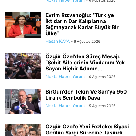
6 Ağustos 2026
Evrim Rızvanoğlu: “Türkiye
İktidarın Dar Kalıplarına
Sığmayacak Kadar Büyük Bir
Ülke”
Hasan KAYA
-
6 Ağustos 2026
Özgür Özel’den Süreç Mesajı:
“Şehit Ailelerinin Vicdanını Yok
Sayan Hiçbir Adımın...
Nokta Haber Yorum
-
6 Ağustos 2026
BirGün’den Tekin Ve Sarı’ya 950
Liralık Sembolik Dava
Nokta Haber Yorum
-
5 Ağustos 2026
Özgür Özel’e Yeni Fezleke: Siyasi
Gerilim Yargı Sürecine Taşındı