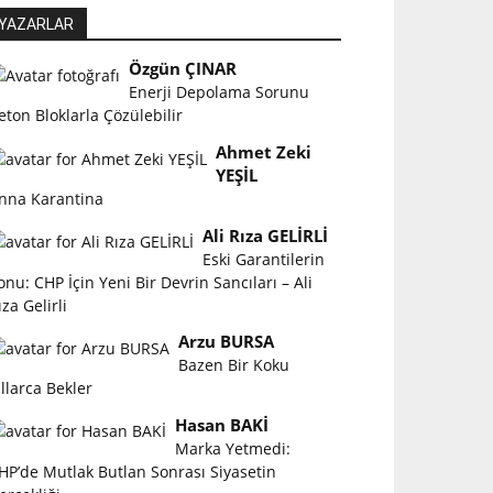
YAZARLAR
Özgün ÇINAR
Enerji Depolama Sorunu
eton Bloklarla Çözülebilir
Ahmet Zeki
YEŞİL
nna Karantina
Ali Rıza GELİRLİ
Eski Garantilerin
onu: CHP İçin Yeni Bir Devrin Sancıları – Ali
ıza Gelirli
Arzu BURSA
Bazen Bir Koku
ıllarca Bekler
Hasan BAKİ
Marka Yetmedi:
HP’de Mutlak Butlan Sonrası Siyasetin