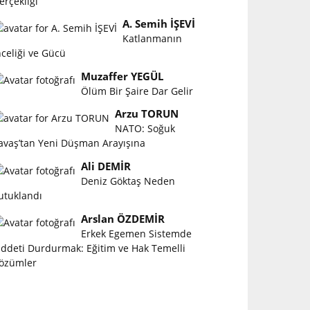
erçekliği
A. Semih İŞEVİ
Katlanmanın
nceliği ve Gücü
Muzaffer YEGÜL
Ölüm Bir Şaire Dar Gelir
Arzu TORUN
NATO: Soğuk
avaş’tan Yeni Düşman Arayışına
Ali DEMİR
Deniz Göktaş Neden
utuklandı
Arslan ÖZDEMİR
Erkek Egemen Sistemde
iddeti Durdurmak: Eğitim ve Hak Temelli
özümler