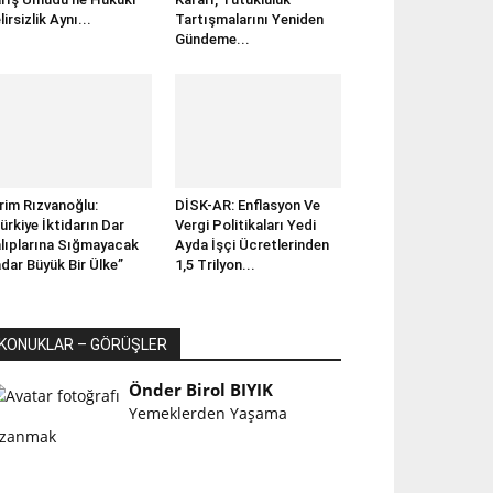
lirsizlik Aynı...
Tartışmalarını Yeniden
Gündeme...
rim Rızvanoğlu:
DİSK-AR: Enflasyon Ve
ürkiye İktidarın Dar
Vergi Politikaları Yedi
lıplarına Sığmayacak
Ayda İşçi Ücretlerinden
dar Büyük Bir Ülke”
1,5 Trilyon...
KONUKLAR – GÖRÜŞLER
Önder Birol BIYIK
Yemeklerden Yaşama
zanmak