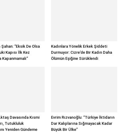
 Şahan: “Eksik De Olsa
Kadınlara Yönelik Erkek Şiddeti
ki Kapısı İlk Kez
Durmuyor: Cizre’de Bir Kadın Daha
sa Kapanmamalı”
Ölümün Eşiğine Sürüklendi
Aktaş Davasında Kısmi
Evrim Rızvanoğlu: “Türkiye İktidarın
rı, Tutukluluk
Dar Kalıplarına Sığmayacak Kadar
rını Yeniden Gündeme
Büyük Bir Ülke”