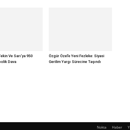
ekin Ve Sarı’ya 950
Özgür Özel’e Yeni Fezleke: Siyasi
bolik Dava
Gerilim Yargı Sürecine Taşındı
Nokta
Haber
Y