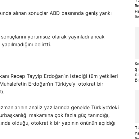
Tü
Be
He
sında alınan sonuçlar ABD basınında geniş yankı
B
 sonuçlarını yorumsuz olarak yayınladı ancak
apılmadığını belirtti.
Ka
Şi
Ci
ı Recep Tayyip Erdoğan’ın istediği tüm yetkileri
Öl
 Muhalefetin Erdoğan’ın Türkiye’yi otokrat bir
i.
manlarının analiz yazılarında genelde Türkiye’deki
urbaşkanlığı makamına çok fazla güç tanındığı,
ında olduğu, otokratik bir yapının önünün açıldığı
Tü
Ya
Ba