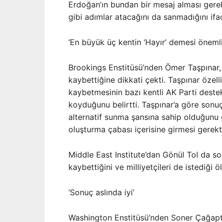
Erdoğan’ın bundan bir mesaj alması gere
gibi adımlar atacağını da sanmadığını ifad
‘En büyük üç kentin ‘Hayır’ demesi önemli
Brookings Enstitüsü’nden Ömer Taşpınar, 
kaybettiğine dikkati çekti. Taşpınar özell
kaybetmesinin bazı kentli AK Parti destek
koyduğunu belirtti. Taşpınar’a göre sonuçl
alternatif sunma şansına sahip olduğunu 
oluşturma çabası içerisine girmesi gerekti
Middle East Institute’dan Gönül Tol da s
kaybettiğini ve milliyetçileri de istediği
‘Sonuç aslında iyi’
Washington Enstitüsü’nden Soner Çağaptay