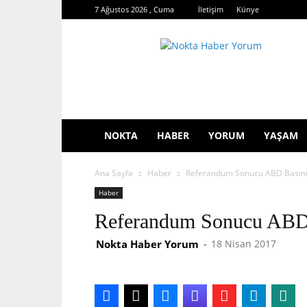
7 Ağustos 2026 , Cuma
İletişim
Künye
Nokta
Haber
Yorum
NOKTA
HABER
YORUM
YAŞAM
Ana Sayfa
Haber
Referandum Sonucu ABD Basını
Haber
Referandum Sonucu ABD 
Nokta Haber Yorum
-
18 Nisan 2017