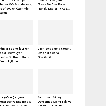
zün: YENİ Parti’ye
Resul Emrah Şahan:
lediye Göçü Hızlanıyor,
“Eksik De Olsa Barışın
def 300’ün Üzerinde
Hukuki Kapısı İlk Kez...
aşkan
dınlara Yönelik Erkek
Enerji Depolama Sorunu
ddeti Durmuyor:
Beton Bloklarla
zre’de Bir Kadın Daha
Çözülebilir
ümün Eşiğine...
rkiye’nin Çerçeve
Aziz İhsan Aktaş
sası Dünya Basınında:
Davasında Kısmi Tahliye
rış Umudu İle Hukuki
Kararı, Tutukluluk