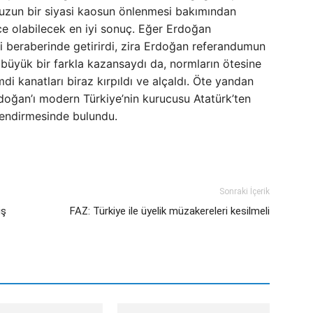
 uzun bir siyasi kaosun önlenmesi bakımından
nce olabilecek en iyi sonuç. Eğer Erdoğan
ni beraberinde getirirdi, zira Erdoğan referandumun
 büyük bir farkla kazansaydı da, normların ötesine
di kanatları biraz kırpıldı ve alçaldı. Öte yandan
doğan’ı modern Türkiye’nin kurucusu Atatürk’ten
rlendirmesinde bulundu.
Sonraki İçerik
iş
FAZ: Türkiye ile üyelik müzakereleri kesilmeli