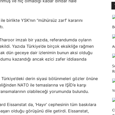
ünmüş ve hiç olmadığı kadar dindar hale
 ile birlikte YSK’nın “mühürsüz zarf’ kararını
ı.
B
haroor imzalı bir yazıda, referandumda oyların
ekildi. Yazıda Türkiye’de birçok eksikliğe rağmen
A
ncak dün geceye dair izlenimin bunun aksi olduğu
dumu kazandığı ancak ezici zafer iddiasında
S
R
 Türkiye’deki derin siyasi bölünmeleri gözler önüne
eliğinden NATO ile temaslarına ve IŞİD’e karşı
Y
ansımalarının olabileceği yorumunda bulundu.
d Eissanstat da, ‘Hayır’ cephesinin tüm baskılara
C
şarı olduğu görüşünü dile getirdi. Eissanstat,