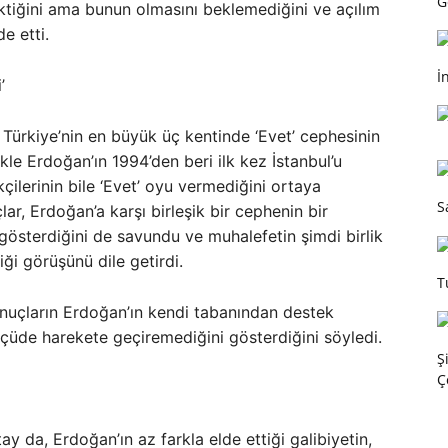
G
ktiğini ama bunun olmasını beklemediğini ve açılım
e etti.
İ
’
Türkiye’nin en büyük üç kentinde ‘Evet’ cephesinin
ikle Erdoğan’ın 1994’den beri ilk kez İstanbul’u
çilerinin bile ‘Evet’ oyu vermediğini ortaya
S
ar, Erdoğan’a karşı birleşik bir cephenin bir
gösterdiğini de savundu ve muhalefetin şimdi birlik
ği görüşünü dile getirdi.
T
onuçların Erdoğan’ın kendi tabanından destek
 ölçüde harekete geçiremediğini gösterdiğini söyledi.
Ş
Ç
 da, Erdoğan’ın az farkla elde ettiği galibiyetin,