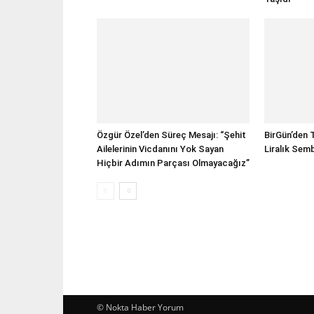
Özgür Özel’den Süreç Mesajı: “Şehit
BirGün’den T
Ailelerinin Vicdanını Yok Sayan
Liralık Sem
Hiçbir Adımın Parçası Olmayacağız”
© Nokta Haber Yorum