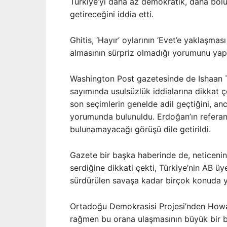
Türkiye’yi daha az demokratik, daha böl
getireceğini iddia etti.
Ghitis, ‘Hayır’ oylarının ‘Evet’e yaklaşması
almasının sürpriz olmadığı yorumunu yapt
Washington Post gazetesinde de Ishaan T
sayımında usulsüzlük iddialarına dikkat ç
son seçimlerin genelde adil geçtiğini, a
yorumunda bulunuldu. Erdoğan’ın referan
bulunamayacağı görüşü dile getirildi.
Gazete bir başka haberinde de, neticenin
serdiğine dikkati çekti, Türkiye’nin AB üy
sürdürülen savaşa kadar birçok konuda y
Ortadoğu Demokrasisi Projesi’nden Howar
rağmen bu orana ulaşmasının büyük bir ba