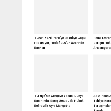
Tüzün: YENİ Parti’ye Belediye Göçü
Resul Emrah
Hızlanıyor, Hedef 300’ün Üzerinde
Barışın Huku
Başkan
Aralanıyor
Türkiye’nin Çerçeve Yasası Dünya
Aziz İhsan 
Basınında: Barış Umudu İle Hukuki
Tahliye Kara
Belirsizlik Aynı Manşette
Tartışmala
Taşıdı