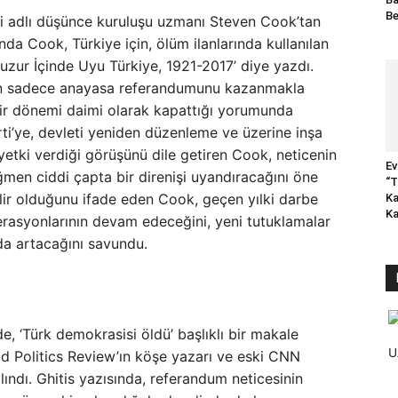
Be
seyi adlı düşünce kuruluşu uzmanı Steven Cook’tan
nda Cook, Türkiye için, ölüm ilanlarında kullanılan
Huzur İçinde Uyu Türkiye, 1921-2017’ diye yazdı.
ın sadece anayasa referandumunu kazanmakla
bir dönemi daimi olarak kapattığı yorumunda
ti’ye, devleti yeniden düzenleme ve üzerine inşa
 yetki verdiği görüşünü dile getiren Cook, neticenin
Ev
men ciddi çapta bir direnişi uyandıracağını öne
“T
lir olduğunu ifade eden Cook, geçen yılki darbe
Ka
Ka
perasyonlarının devam edeceğini, yeni tutuklamalar
da artacağını savundu.
, ‘Türk demokrasisi öldü’ başlıklı bir makale
U
d Politics Review’ın köşe yazarı ve eski CNN
lındı. Ghitis yazısında, referandum neticesinin