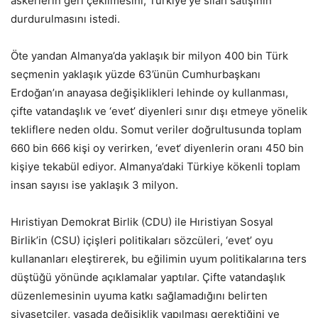
askerlerin geri çekilmesini, Türkiye’ye silah satışının
durdurulmasını istedi.
Öte yandan Almanya’da yaklaşık bir milyon 400 bin Türk
seçmenin yaklaşık yüzde 63’ünün Cumhurbaşkanı
Erdoğan’ın anayasa değişiklikleri lehinde oy kullanması,
çifte vatandaşlık ve ‘evet’ diyenleri sınır dışı etmeye yönelik
tekliflere neden oldu. Somut veriler doğrultusunda toplam
660 bin 666 kişi oy verirken, ‘evet‘ diyenlerin oranı 450 bin
kişiye tekabül ediyor. Almanya’daki Türkiye kökenli toplam
insan sayısı ise yaklaşık 3 milyon.
Hıristiyan Demokrat Birlik (CDU) ile Hıristiyan Sosyal
Birlik’in (CSU) içişleri politikaları sözcüleri, ‘evet’ oyu
kullananları eleştirerek, bu eğilimin uyum politikalarına ters
düştüğü yönünde açıklamalar yaptılar. Çifte vatandaşlık
düzenlemesinin uyuma katkı sağlamadığını belirten
siyasetçiler, yasada değişiklik yapılması gerektiğini ve