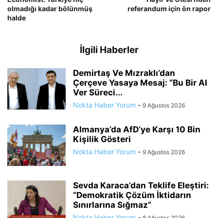
olmadığı kadar bölünmüş
referandum için ön rapor
halde
İlgili Haberler
Demirtaş Ve Mızraklı’dan
Çerçeve Yasaya Mesaj: “Bu Bir Al
Ver Süreci...
Nokta Haber Yorum
-
9 Ağustos 2026
Almanya’da AfD’ye Karşı 10 Bin
Kişilik Gösteri
Nokta Haber Yorum
-
9 Ağustos 2026
Sevda Karaca’dan Teklife Eleştiri:
“Demokratik Çözüm İktidarın
Sınırlarına Sığmaz”
Nokta Haber Yorum
-
8 Ağustos 2026