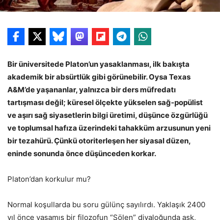
Bir üniversitede Platon’un yasaklanması, ilk bakışta
akademik bir absürtlük gibi görünebilir. Oysa Texas
A&M’de yaşananlar, yalnızca bir ders müfredatı
tartışması değil; küresel ölçekte yükselen sağ-popülist
ve aşırı sağ siyasetlerin bilgi üretimi, düşünce özgürlüğü
ve toplumsal hafıza üzerindeki tahakküm arzusunun yeni
bir tezahürü. Çünkü otoriterleşen her siyasal düzen,
eninde sonunda önce düşünceden korkar.
Platon’dan korkulur mu?
Normal koşullarda bu soru gülünç sayılırdı. Yaklaşık 2400
yıl önce yaşamış bir filozofun “Şölen” diyaloğunda aşk,