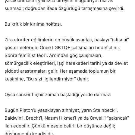
yasaklanmasını yalnızca bireysel mağduriyet olarak
sunmadı; doğrudan ifade özgürlüğü tartışmasına çevirdi.
Bu kritik bir kırılma noktası.
Zira otoriter eğilimlerin en büyük avantajı, baskıyı “istisnai”
göstermeleridir. Önce LGBTQ+ çalışmaları hedef alınır.
Sonra feminist teori. Ardından göç çalışmaları,
sömürgecilik eleştirileri, işçi hareketleri tarihi ya da devlet
şiddeti araştırmaları gelir. Her aşamada toplumun bir
kesimine, “Bu sizi ilgilendirmiyor” denir.
Oysa sansür hiçbir zaman başladığı yerde durmaz.
Bugün Platon’u yasaklayan zihniyet, yarın Steinbeck’i,
Baldwin’i, Brecht’i, Nazım Hikmet’i ya da Orwell’i “sakıncalı”
ilan edebilir. Çünkü mesele belirli bir düşünce değil;
düşünmenin kendisidir.