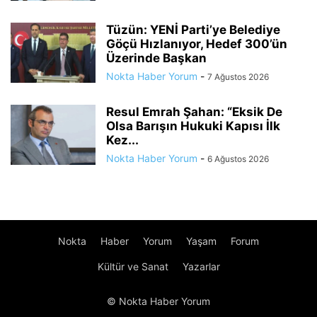
Tüzün: YENİ Parti’ye Belediye
Göçü Hızlanıyor, Hedef 300’ün
Üzerinde Başkan
Nokta Haber Yorum
-
7 Ağustos 2026
Resul Emrah Şahan: “Eksik De
Olsa Barışın Hukuki Kapısı İlk
Kez...
Nokta Haber Yorum
-
6 Ağustos 2026
Nokta
Haber
Yorum
Yaşam
Forum
Kültür ve Sanat
Yazarlar
© Nokta Haber Yorum