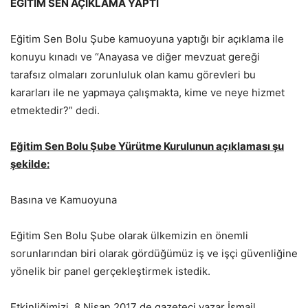
EĞİTİM SEN AÇIKLAMA YAPTI
Eğitim Sen Bolu Şube kamuoyuna yaptığı bir açıklama ile
konuyu kınadı ve “Anayasa ve diğer mevzuat gereği
tarafsız olmaları zorunluluk olan kamu görevleri bu
kararları ile ne yapmaya çalışmakta, kime ve neye hizmet
etmektedir?” dedi.
Eğitim Sen Bolu Şube Yürütme Kurulunun açıklaması şu
şekilde:
Basına ve Kamuoyuna
Eğitim Sen Bolu Şube olarak ülkemizin en önemli
sorunlarından biri olarak gördüğümüz iş ve işçi güvenliğine
yönelik bir panel gerçekleştirmek istedik.
Etkinliğimizi ,8 Nisan 2017 de gazeteci yazar İsmail