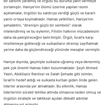
bir sarsıntı yaratmış ve örgütü bu duruma yanıt vermeye
zorlamıştır. Haniye’nin ölümü üzerine yapılan resmi
açıklamalar, örgütün bu saldırıya verdiği güçlü ve kararlı
yanıtı ortaya koymaktadır. Hamas yetkilileri, Haniye’nin
şehadetini, “direnişin güçlü bir sembolü” olarak
nitelendirmiş ve bu eylemin, Filistin halkının mücadelesini
daha da pekiştireceğini belirtmiştir. Örgüt, İsrail’e karşı
misillemeye gidileceği ve suikastların direnişi zayıflatmak
yerine daha da güçlendireceği yönünde mesajlar vermiştir.
Haniye dışında, geçmişte suikasta uğramış veya denenmiş
pek çok önemli Hamas lideri bulunmaktadır. Şeyh Ahmed
Yasin, Abdülaziz Rantissi ve Salah Şehade gibi isimler,
İsrail’in hedef aldığı ve suikasta kurban giden önde gelen
liderler arasında yer almaktadır. Bu etkinlik, Hamas
liderlerinin sürekli tehlike altında olmasına neden olmuş ve
örgütün stratejik ve taktiksel açıdan dikkatli adımlar
atmasına yol açmıştır.