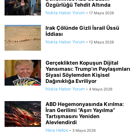
Özgürlüğü Tehdit Altında
Nokta Haber Yorum
-
17 Mayıs 2026
Irak Çölünde Gizli İsrail Üssü
İddiası
Nokta Haber Yorum
-
12 Mayıs 2026
Gerçeklikten Kopuşun Dijital
Yansıması: Trump’ın Paylaşımları
Siyasi Söylemden Kişisel
Dağınıklığa Evriliyor
Nokta Haber Yorum
-
4 Mayıs 2026
ABD Hegemonyasında Kırılma:
İran Gerilimi “Aşırı Yayılma”
Tartışmasını Yeniden
Alevlendirdi
Hera Helios
-
3 Mayıs 2026