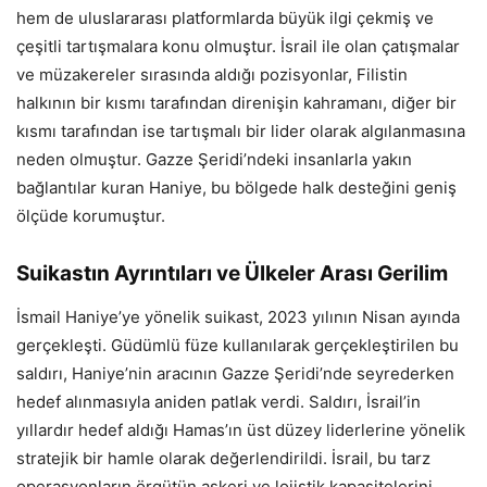
hem de uluslararası platformlarda büyük ilgi çekmiş ve
çeşitli tartışmalara konu olmuştur. İsrail ile olan çatışmalar
ve müzakereler sırasında aldığı pozisyonlar, Filistin
halkının bir kısmı tarafından direnişin kahramanı, diğer bir
kısmı tarafından ise tartışmalı bir lider olarak algılanmasına
neden olmuştur. Gazze Şeridi’ndeki insanlarla yakın
bağlantılar kuran Haniye, bu bölgede halk desteğini geniş
ölçüde korumuştur.
Suikastın Ayrıntıları ve Ülkeler Arası Gerilim
İsmail Haniye’ye yönelik suikast, 2023 yılının Nisan ayında
gerçekleşti. Güdümlü füze kullanılarak gerçekleştirilen bu
saldırı, Haniye’nin aracının Gazze Şeridi’nde seyrederken
hedef alınmasıyla aniden patlak verdi. Saldırı, İsrail’in
yıllardır hedef aldığı Hamas’ın üst düzey liderlerine yönelik
stratejik bir hamle olarak değerlendirildi. İsrail, bu tarz
operasyonların örgütün askeri ve lojistik kapasitelerini