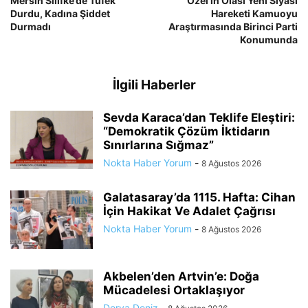
Mersin Silifke’de Tüfek
Özel’in Olası Yeni Siyasi
Durdu, Kadına Şiddet
Hareketi Kamuoyu
Durmadı
Araştırmasında Birinci Parti
Konumunda
İlgili Haberler
Sevda Karaca’dan Teklife Eleştiri:
“Demokratik Çözüm İktidarın
Sınırlarına Sığmaz”
Nokta Haber Yorum
-
8 Ağustos 2026
Galatasaray’da 1115. Hafta: Cihan
İçin Hakikat Ve Adalet Çağrısı
Nokta Haber Yorum
-
8 Ağustos 2026
Akbelen’den Artvin’e: Doğa
Mücadelesi Ortaklaşıyor
Derya Deniz
-