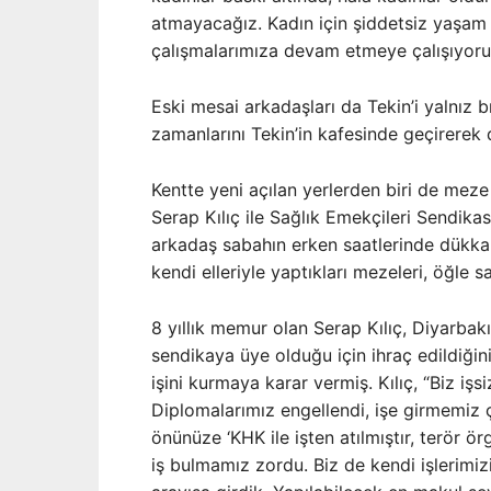
atmayacağız. Kadın için şiddetsiz yaşam
çalışmalarımıza devam etmeye çalışıyoruz
Eski mesai arkadaşları da Tekin’i yalnız 
zamanlarını Tekin’in kafesinde geçirerek 
Kentte yeni açılan yerlerden biri de mez
Serap Kılıç ile Sağlık Emekçileri Sendika
arkadaş sabahın erken saatlerinde dükka
kendi elleriyle yaptıkları mezeleri, öğle 
8 yıllık memur olan Serap Kılıç, Diyarbakı
sendikaya üye olduğu için ihraç edildiğin
işini kurmaya karar vermiş. Kılıç, “Biz işsi
Diplomalarımız engellendi, işe girmemiz 
önünüze ‘KHK ile işten atılmıştır, terör ör
iş bulmamız zordu. Biz de kendi işlerimi