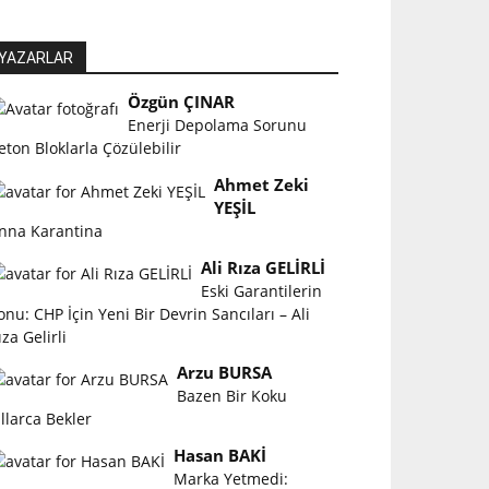
YAZARLAR
Özgün ÇINAR
Enerji Depolama Sorunu
eton Bloklarla Çözülebilir
Ahmet Zeki
YEŞİL
nna Karantina
Ali Rıza GELİRLİ
Eski Garantilerin
onu: CHP İçin Yeni Bir Devrin Sancıları – Ali
ıza Gelirli
Arzu BURSA
Bazen Bir Koku
ıllarca Bekler
Hasan BAKİ
Marka Yetmedi: