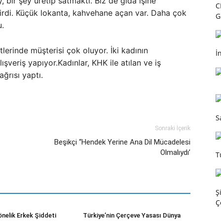
, bir şey üretip satmaktı. Biz de gıda işine
C
girdi. Küçük lokanta, kahvehane açan var. Daha çok
G
u.
rinde müşterisi çok oluyor. İki kadının
İ
ışveriş yapıyor.Kadınlar, KHK ile atılan ve iş
ğrısı yaptı.
S
Sonraki İçerik
Beşikçi “Hendek Yerine Ana Dil Mücadelesi
Olmalıydı’
T
Ş
Ç
önelik Erkek Şiddeti
Türkiye’nin Çerçeve Yasası Dünya