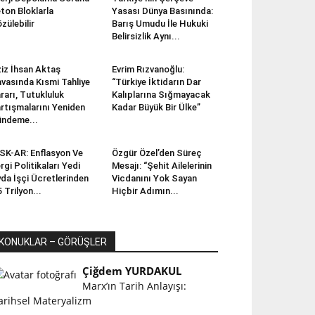
ton Bloklarla
Yasası Dünya Basınında:
zülebilir
Barış Umudu İle Hukuki
Belirsizlik Aynı...
iz İhsan Aktaş
Evrim Rızvanoğlu:
vasında Kısmi Tahliye
“Türkiye İktidarın Dar
rarı, Tutukluluk
Kalıplarına Sığmayacak
rtışmalarını Yeniden
Kadar Büyük Bir Ülke”
ndeme...
SK-AR: Enflasyon Ve
Özgür Özel’den Süreç
rgi Politikaları Yedi
Mesajı: “Şehit Ailelerinin
da İşçi Ücretlerinden
Vicdanını Yok Sayan
5 Trilyon...
Hiçbir Adımın...
KONUKLAR – GÖRÜŞLER
Çiğdem YURDAKUL
Marx’ın Tarih Anlayışı:
arihsel Materyalizm