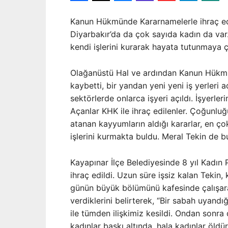
Kanun Hükmünde Kararnamelerle ihraç edi
Diyarbakır’da da çok sayıda kadın da var
kendi işlerini kurarak hayata tutunmaya ça
Olağanüstü Hal ve ardından Kanun Hükmün
kaybetti, bir yandan yeni yeni iş yerleri 
sektörlerde onlarca işyeri açıldı. İşyerl
Açanlar KHK ile ihraç edilenler. Çoğunlu
atanan kayyumların aldığı kararlar, en çok
işlerini kurmakta buldu. Meral Tekin de bu
Kayapınar İlçe Belediyesinde 8 yıl Kadın P
ihraç edildi. Uzun süre işsiz kalan Tekin,
günün büyük bölümünü kafesinde çalışara
verdiklerini belirterek, “Bir sabah uyandı
ile tümden ilişkimiz kesildi. Ondan sonr
kadınlar baskı altında, hala kadınlar öld