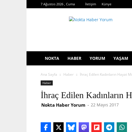
7 Ağustos 2026 , Cuma
İletişim
Künye
Nokta
Haber
Yorum
NOKTA
HABER
YORUM
YAŞAM
Ana Sayfa
Haber
İhraç Edilen Kadınların Hayat M
Haber
İhraç Edilen Kadınların 
Nokta Haber Yorum
-
22 Mayıs 2017