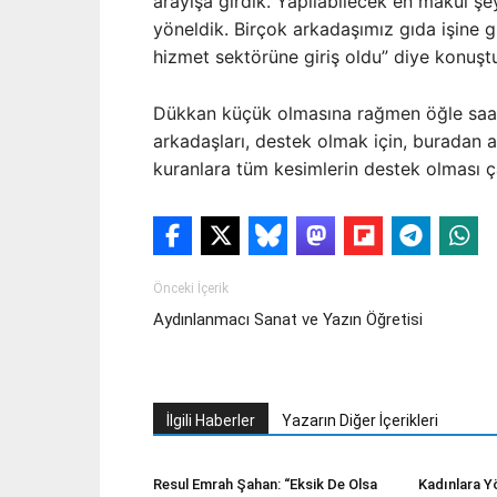
arayışa girdik. Yapılabilecek en makul şey
yöneldik. Birçok arkadaşımız gıda işine 
hizmet sektörüne giriş oldu” diye konuşt
Dükkan küçük olmasına rağmen öğle saatle
arkadaşları, destek olmak için, buradan al
kuranlara tüm kesimlerin destek olması ça
Önceki İçerik
Aydınlanmacı Sanat ve Yazın Öğretisi
İlgili Haberler
Yazarın Diğer İçerikleri
Resul Emrah Şahan: “Eksik De Olsa
Kadınlara Y