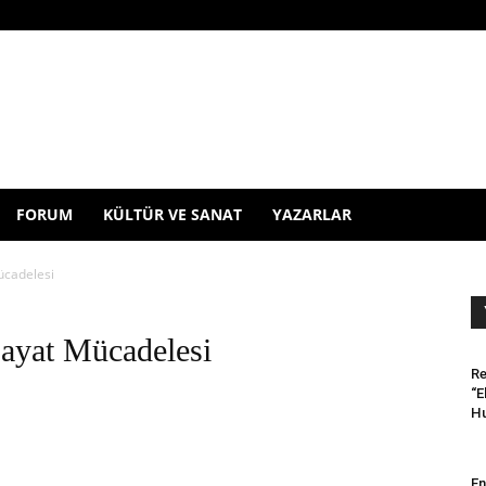
FORUM
KÜLTÜR VE SANAT
YAZARLAR
ücadelesi
Hayat Mücadelesi
Re
“E
Hu
En