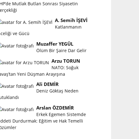
HP’de Mutlak Butlan Sonrası Siyasetin
erçekliği
A. Semih İŞEVİ
Katlanmanın
nceliği ve Gücü
Muzaffer YEGÜL
Ölüm Bir Şaire Dar Gelir
Arzu TORUN
NATO: Soğuk
avaş’tan Yeni Düşman Arayışına
Ali DEMİR
Deniz Göktaş Neden
utuklandı
Arslan ÖZDEMİR
Erkek Egemen Sistemde
iddeti Durdurmak: Eğitim ve Hak Temelli
özümler