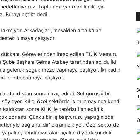
 hedefleniyoruz. Toplumda var olabilmek için
. Burayı açtık” dedi.
bırakmıyor. Arkadaşları, mesaiden arta kalan
destek olmaya çalışıyor.
B
e dükkanı. Görevlerinden ihraç edilen TÜİK Memuru
sı Şube Başkanı Selma Atabey tarafından açıldı. İki
A
na gelerek soğuk meze yapmaya başlıyor. İki kadın
saatlerinde satmaya başlıyor.
S
r’a atandıktan sonra ihraç edildi. Sol görüşlü bir
R
i söyleyen Kılıç, özel sektörde iş bulamayınca kendi
z kaldıktan sonra KHK ile terörist ilan edildik.
çok zorlaştı. Çünkü bir iş başvurusu yaptığınızda
Y
gütleriyle bağlantılıdır’ ekranı çıkıyor. Özel sektörde
zi yapalım, kendimize alan açalım diye düşündük,