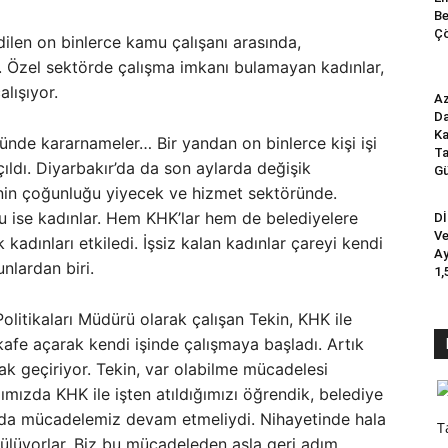
Be
Çö
len on binlerce kamu çalışanı arasında,
. Özel sektörde çalışma imkanı bulamayan kadınlar,
lışıyor.
Az
Da
Ka
de kararnameler… Bir yandan on binlerce kişi işi
Ta
açıldı. Diyarbakır’da da son aylarda değişik
Gü
erinin çoğunluğu yiyecek ve hizmet sektöründe.
ğu ise kadınlar. Hem KHK’lar hem de belediyelere
Dİ
Ve
 kadınları etkiledi. İşsiz kalan kadınlar çareyi kendi
Ay
nlardan biri.
1,
olitikaları Müdürü olarak çalışan Tekin, KHK ile
 kafe açarak kendi işinde çalışmaya başladı. Artık
k geçiriyor. Tekin, var olabilme mücadelesi
ğımızda KHK ile işten atıldığımızı öğrendik, belediye
a da mücadelemiz devam etmeliydi. Nihayetinde hala
T
ürülüyorlar. Biz bu mücadeleden asla geri adım