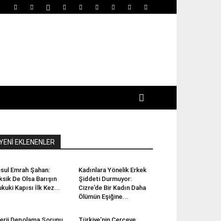
YENİ EKLENENLER
sul Emrah Şahan:
Kadınlara Yönelik Erkek
ksik De Olsa Barışın
Şiddeti Durmuyor:
kuki Kapısı İlk Kez...
Cizre’de Bir Kadın Daha
Ölümün Eşiğine...
erji Depolama Sorunu
Türkiye’nin Çerçeve