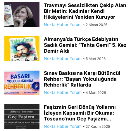
Travmayı Sessizlikten Çekip Alan
Bir Metin: Kadınlar Kendi
Hikâyelerini Yeniden Kuruyor
Nokta Haber Yorum
-
2 Nisan 2026
Almanya’da Türkçe Edebiyatın
Sadık Gemisi: “Tahta Gemi” 5. Kez
Demir Aldı
Nokta Haber Yorum
-
5 Mart 2026
Sınav Baskısına Karşı Bütüncül
Rehber: “Başarı Yolculuğunda
Rehberlik” Raflarda
Nokta Haber Yorum
-
4 Mart 2026
Faşizmin Geri Dönüş Yollarını
İzleyen Kapsamlı Bir Okuma:
Toscano’nun Geç Faşizmi...
Nokta Haber Yorum
-
27 Kasım 2025