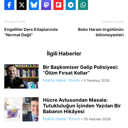
Önceki İçerik
Sonraki İçerik
Engelliler Ders Kitaplarında
Boko Haram örgütünün
“Normal Değil”
bilinmeyenleri
İlgili Haberler
Bir Başkomiser Galip Polisiyesi:
“Ölüm Fırsat Kollar”
Nokta Haber Yorum
-
5 Temmuz 2026
Hücre Avlusundan Masala:
Tutukluluğun İçinden Yazılan Bir
Babanın Hikâyesi
Nokta Haber Yorum
-
20 Haziran 2026