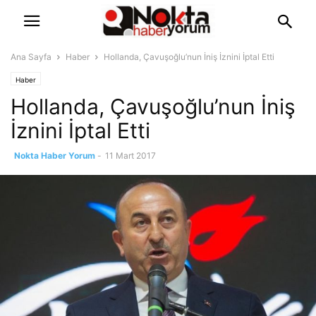
Ana Sayfa
Haber
Hollanda, Çavuşoğlu’nun İniş İznini İptal Etti
Haber
Hollanda, Çavuşoğlu’nun İniş
İznini İptal Etti
Nokta Haber Yorum
-
11 Mart 2017