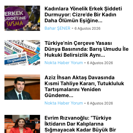
Kadınlara Yönelik Erkek Şiddeti
Durmuyor: Cizre’de Bir Kadın
Daha Ölümün Eşiğine...
Bahar ŞENER
-
6 Ağustos 2026
Türkiye’nin Çerçeve Yasası
Dünya Basınında: Barış Umudu İle
Hukuki Belirsizlik Aynı...
Nokta Haber Yorum
-
6 Ağustos 2026
Aziz İhsan Aktaş Davasında
Kısmi Tahliye Kararı, Tutukluluk
Tartışmalarını Yeniden
Gündeme...
Nokta Haber Yorum
-
6 Ağustos 2026
Evrim Rızvanoğlu: “Türkiye
İktidarın Dar Kalıplarına
Sığmayacak Kadar Büyük Bir