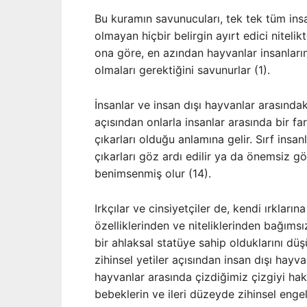
Bu kuramın savunucuları, tek tek tüm ins
olmayan hiçbir belirgin ayırt edici niteli
ona göre, en azından hayvanlar insanların
olmaları gerektiğini savunurlar (1).
İnsanlar ve insan dışı hayvanlar arasındaki
açısından onlarla insanlar arasında bir fa
çıkarları olduğu anlamına gelir. Sırf insa
çıkarları göz ardı edilir ya da önemsiz gör
benimsenmiş olur (14).
Irkçılar ve cinsiyetçiler de, kendi ırkları
özelliklerinden ve niteliklerinden bağımsı
bir ahlaksal statüye sahip olduklarını düş
zihinsel yetiler açısından insan dışı hayv
hayvanlar arasında çizdiğimiz çizgiyi 
bebeklerin ve ileri düzeyde zihinsel engell