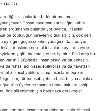
. (14, 17).
lara diğer insanlardan farklı bir muamele
anaşmıyor. “İnsan hayatının kutsallığını kabul
erek argümanını bulandırıyor. Ayrıca, insanlar
 bir topluluğun bireyleri oldukları için, çok ileri
n üyeliğini geçersiz kılmayacağını iddia ediyor.
li insanlar aslında normal insanlarla aynı düzeyde
öylelermiş gibi muamele etsek iyi olur. Peki ama bu
an var mı? Şüphesiz, insan olsun ya da olmasın,
l ya da ruhsal acı hissedebiliyorsa ya da hayattan
ormal zihinsel yetilere sahip insanların benzer
Gelgelelim, tür mensubiyetinin başlı başına ahlaksal
uğun tüm üyelerine tanınan temel haklara sahip
unu öne sürebilmek için bazı haklı gerekçeler
anların bazı insanlardan daha gelişmiş zihinsel