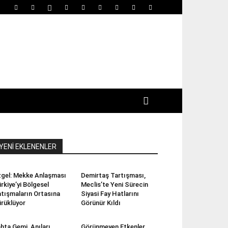
YENİ EKLENENLER
gel: Mekke Anlaşması
Demirtaş Tartışması,
rkiye’yi Bölgesel
Meclis’te Yeni Sürecin
tışmaların Ortasına
Siyasi Fay Hatlarını
rüklüyor
Görünür Kıldı
hta Gemi, Anıları
Görünmeyen Etkenler,