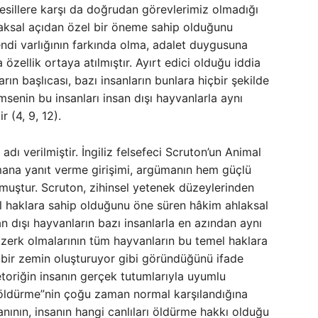
illere karşı da doğrudan görevlerimiz olmadığı
hlaksal açıdan özel bir öneme sahip olduğunu
endi varlığının farkında olma, adalet duygusuna
 özellik ortaya atılmıştır. Ayırt edici olduğu iddia
arın başlıcası, bazı insanların bunlara hiçbir şekilde
enin bu insanları insan dışı hayvanlarla aynı
 (4, 9, 12).
ı verilmiştir. İngiliz felsefeci Scruton’un Animal
mana yanıt verme girişimi, argümanın hem güçlü
muştur. Scruton, zihinsel yetenek düzeylerinden
l haklara sahip olduğunu öne süren hâkim ahlaksal
an dışı hayvanların bazı insanlarla en azından aynı
zerk olmalarının tüm hayvanların bu temel haklara
 bir zemin oluşturuyor gibi göründüğünü ifade
etoriğin insanın gerçek tutumlarıyla uyumlu
nı öldürme”nin çoğu zaman normal karşılandığına
nının, insanın hangi canlıları öldürme hakkı olduğu