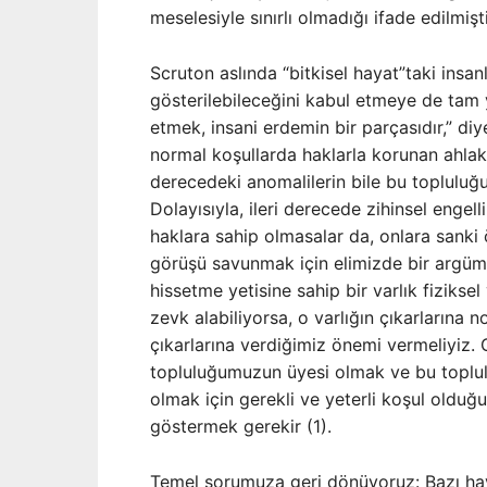
meselesiyle sınırlı olmadığı ifade edilmiştir
Scruton aslında “bitkisel hayat”taki insan
gösterilebileceğini kabul etmeye de tam y
etmek, insani erdemin bir parçasıdır,” diy
normal koşullarda haklarla korunan ahlaksal
derecedeki anomalilerin bile bu topluluğu
Dolayısıyla, ileri derecede zihinsel engel
haklara sahip olmasalar da, onlara sanki 
görüşü savunmak için elimizde bir argüm
hissetme yetisine sahip bir varlık fizikse
zevk alabiliyorsa, o varlığın çıkarlarına n
çıkarlarına verdiğimiz önemi vermeliyiz. 
topluluğumuzun üyesi olmak ve bu toplul
olmak için gerekli ve yeterli koşul olduğ
göstermek gerekir (1).
Temel sorumuza geri dönüyoruz: Bazı hayv