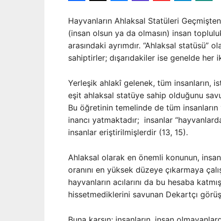
Hayvanların Ahlaksal Statüleri Geçmişte
(insan olsun ya da olmasın) insan topluluk
arasındaki ayrımdır. “Ahlaksal statüsü” o
sahiptirler; dışarıdakiler ise genelde her
Yerleşik ahlakî gelenek, tüm insanların, ist
eşit ahlaksal statüye sahip olduğunu savu
Bu öğretinin temelinde de tüm insanların 
inancı yatmaktadır; insanlar “hayvanlarda
insanlar eriştirilmişlerdir (13, 15).
Ahlaksal olarak en önemli konunun, insanın
oranını en yüksek düzeye çıkarmaya çalı
hayvanların acılarını da bu hesaba katmış
hissetmediklerini savunan Dekartçı görüşe
Buna karşın; insanların, insan olmayanlard