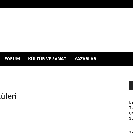
FORUM
KÜLTÜR VE SANAT
YAZARLAR
üleri
Uz
Tü
Ça
Sü
Ta