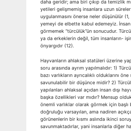
daha geridir; ama biri çıkıp da temizlik m
yetileri gelişmemiş insanlara uzun sürele
uygulanmasını önerse neler düşünülür (1, 
yemeyi de elbette kabul edemeyiz. İnsan
görmemek “türcülük”ün sonucudur. Türcü
ya da erkeklerin değil, tüm insanların- iş
önyargıdır (12).
Hayvanların ahlaksal statüleri üzerine yap
soru arasında ayrım yapılmalıdır: 1) Türc
bazı varlıkların ayrıcalıklı olduklarını ö
savunulabilir bir düşünce midir? 2) Türcül
yapılanları ahlaksal açıdan insan dışı ha
başka özellikleri var mıdır? Mensup oldukl
önemli varlıklar olarak görmek için başl
doğruluğu varsayılan, ama nadiren açıkça
görünenlerin bir kısmı aslında ikinci sor
savunmaktadırlar, yani insanlarla diğer ha