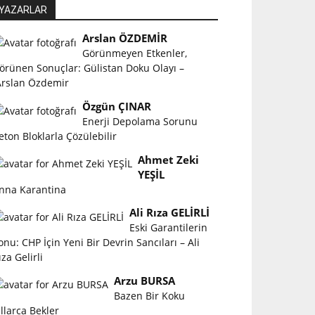
YAZARLAR
Arslan ÖZDEMİR
Görünmeyen Etkenler,
örünen Sonuçlar: Gülistan Doku Olayı –
rslan Özdemir
Özgün ÇINAR
Enerji Depolama Sorunu
eton Bloklarla Çözülebilir
Ahmet Zeki
YEŞİL
nna Karantina
Ali Rıza GELİRLİ
Eski Garantilerin
onu: CHP İçin Yeni Bir Devrin Sancıları – Ali
ıza Gelirli
Arzu BURSA
Bazen Bir Koku
ıllarca Bekler