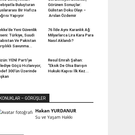
ebiyatla Buluşturan
Görünen Sonuçlar:
uslararası Bir Hafıza
Gülistan Doku Olayı –
ğrısı Yapıyor
Arslan Özdemir
kke’de Yeni Güvenlik
76 İlde Aynı Karanlık Ağ:
seni: Türkiye, Suudi
Milyarlarca Lira Kara Para
abistan Ve Pakistan
Nasıl Aklandı?
rşılıklı Savunma...
zün: YENİ Parti’ye
Resul Emrah Şahan:
lediye Göçü Hızlanıyor,
“Eksik De Olsa Barışın
def 300’ün Üzerinde
Hukuki Kapısı İlk Kez...
aşkan
KONUKLAR – GÖRÜŞLER
Hakan YURDANUR
Su ve Yaşam Hakkı