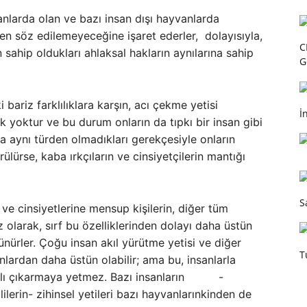
anlarda olan ve bazı insan dışı hayvanlarda
kten söz edilemeyeceğine işaret ederler, dolayısıyla,
C
 sahip oldukları ahlaksal hakların aynılarına sahip
G
 bariz farklılıklara karşın, acı çekme yetisi
İ
rk yoktur ve bu durum onların da tıpkı bir insan gibi
nla aynı türden olmadıkları gerekçesiyle onların
ülürse, kaba ırkçıların ve cinsiyetçilerin mantığı
S
na ve cinsiyetlerine mensup kişilerin, diğer tüm
z olarak, sırf bu özelliklerinden dolayı daha üstün
ünürler. Çoğu insan akıl yürütme yetisi ve diğer
T
anlardan daha üstün olabilir; ama bu, insanlarla
haklı çıkarmaya yetmez. Bazı insanların -
ilerin- zihinsel yetileri bazı hayvanlarınkinden de