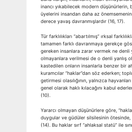
inancı yıkabilecek modern düşünürlerin, 
üyelerini insandan daha az önemsemeni
derece yavaş davranmışlardır (16, 17).
Tür farklılıkları “abartılmış” ırksal farklıl
tamamen farklı davranmaya gerekçe göst
gereken insanlara zarar vermek ne denli y
olmayanlara verilmesi de o denli yanlış ol
kastedilen onların insanlarla benzer bir a
kuramcılar “haklar”dan söz ederken; top
getirmesi olasılığının, yalnızca hayvanlar
genel olarak haklı kılacağını kabul eder
(10).
Yararcı olmayan düşünürlere göre, “haklar
duygular ve güdüler silsilesinin ötesinde, 
(14). Bu haklar sırf “ahlaksal statü” ile s