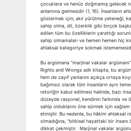
çocuklara ve henüz doğmamış gelecek nes
anlamına gelmesidir (1, 16). İnsanların a
göstermek için; akıl yürütme yeteneği, k
sahip olma, dil, özerklik gibi birçok başka
edilen tüm bu özelliklerin yarattığı sorunl
sahip olmamaları ve hemen hemen hiç kims
ahlaksal kategoriye sokmak istememesidir
Bu argümana “marjinal vakalar argümanı” ad
Rights and Wrongs adlı kitapta, bu argü
hem de zayıf yanlarını açıkça ortaya koy
bağımsız olarak tüm insanların aynı teme
retoriğin kabul edilmesi halinde, bazı ins
düzeyde rasyonel, kendinin farkında ve ö
sahip olduklarını öne sürmek için sağlam
etmiştir. Bu nedenle, bu hâkim ahlaksal r
olmadığına, “bitkisel hayattaki bir insa
dikkat çekmiştir. Marjinal vakalar argüma