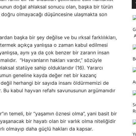
bunun doğal ahlaksal sonucu olan, başka bir türün
n doğru olmayacağı düşüncesine ulaşmakta son
G
A
ıklardan başka bir şey değilse ve bu ırksal farklılıkları,
ermek açıkça yanlışsa o zaman kabul edilmesi
anlışsa, aynı ya da çok benzer bir zararın insan
B
malıdır. “Hayvanların hakları vardır,” sözüyle
hlaksal statüye sahip olduklarıdır (16). Yararcı
lumun geneline kayda değer net bir kazanç
A
ı değil herhangi bir sayıda insanı öldürmemizi de
ler. Bu kabul hayvan refahı savunusunun argümanıdır
S
R
”ın temeli, bir “yaşamın öznesi olma”, yani basit bir
yaşanacak bir hayatı olan bir varlık olma niteliğidir
ınırlı olmayıp daha güçlü hakları da kapsar.
Y