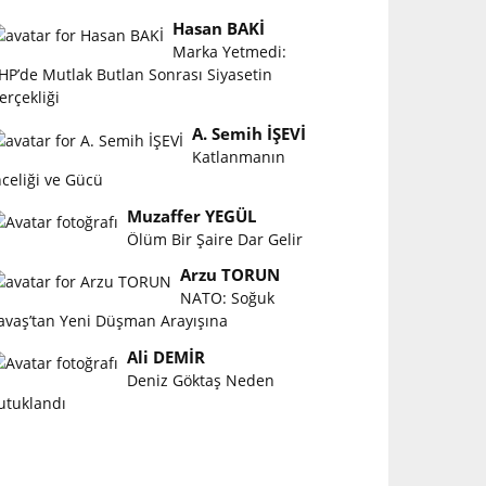
Hasan BAKİ
Marka Yetmedi:
HP’de Mutlak Butlan Sonrası Siyasetin
erçekliği
A. Semih İŞEVİ
Katlanmanın
nceliği ve Gücü
Muzaffer YEGÜL
Ölüm Bir Şaire Dar Gelir
Arzu TORUN
NATO: Soğuk
avaş’tan Yeni Düşman Arayışına
Ali DEMİR
Deniz Göktaş Neden
utuklandı