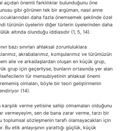
sal açıdan önemli farklılıklar bulunduğunu öne
unusu gibi görünen tek bir argüman, nasıl anne
n çocuklarından daha fazla önemsemek şeklinde özel
ndi türünün üyelerini diğer türlerin üyelerinden daha
ük altında olunduğu iddiasıdır (1, 5, 14).
nın bazı sınırları ahlaksal zorunluluklara
klarımız, akrabalarımız, komşularımız ve türümüzün
 hem aile ve arkadaşlardan oluşan en küçük grup,
k grup için geçerliyse, bunların ortasında yer alan
Felsefecilerin tür mensubiyetinin ahlaksal önemi
irememiş olmaları, böyle bir teori geliştirmenin
ndiriyor (14).
n karşılık verme yetisine sahip olmamaları olduğunu
rar vermeyeyim, sen de bana zarar verme, tarzı bir
 toplumsal sözleşmenin tarafı olamayacakları için
. Bu etik anlayışının yarattığı güçlük, küçük