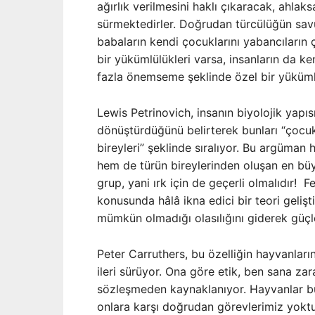
ağırlık verilmesini haklı çıkaracak, ahlak
sürmektedirler. Doğrudan türcülüğün sav
babaların kendi çocuklarını yabancıları
bir yükümlülükleri varsa, insanların da ke
fazla önemseme şeklinde özel bir yükümlül
Lewis Petrinovich, insanın biyolojik yapısı
dönüştürdüğünü belirterek bunları “çocu
bireyleri” şeklinde sıralıyor. Bu argüman
hem de türün bireylerinden oluşan en büyü
grup, yani ırk için de geçerli olmalıdır! 
konusunda hâlâ ikna edici bir teori gelişt
mümkün olmadığı olasılığını giderek güçle
Peter Carruthers, bu özelliğin hayvanları
ileri sürüyor. Ona göre etik, ben sana za
sözleşmeden kaynaklanıyor. Hayvanlar bu
onlara karşı doğrudan görevlerimiz yoktur