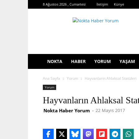
8 Ağustos 2026 , Cumartesi
İletişim
Künye
Nokta
Haber
Yorum
NOKTA
HABER
YORUM
YAŞAM
Ana Sayfa
Yorum
Hayvanların Ahlaksal Statüleri
Yorum
Hayvanların Ahlaksal Stat
Nokta Haber Yorum
-
22 Mayıs 2017