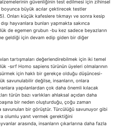
alzemelerinin güvenliğinin test edilmesi için zihinsel
r boyunca büyük acılar çektirecek testler
5). Onları küçük kafeslere tıkmayı ve sonra kesip
 dışı hayvanlara bunları yapmakta sakınca
lük de egemen grubun -bu kez sadece beyazların
ine geldiği için devam edip giden bir diğer
ılan tartışmaları değerlendirebilmek için iki temel
ülük -sırf Homo sapiens türünün üyeleri olmalarının
ne sürmek için haklı bir gerekçe olduğu düşüncesi-
ük savunulabilir değilse, insanların, onlara
yvanlara yapılanlardan çok daha önemli kılacak
arı türün bazı varlıkları ahlaksal açıdan daha
ı başına bir neden oluşturduğu, çoğu zaman
 savunulan bir görüştür. Türcülüğü savunuyor gibi
uya olumlu yanıt vermek gerektiğini
yvanlar arasında, insanların çıkarlarına daha fazla