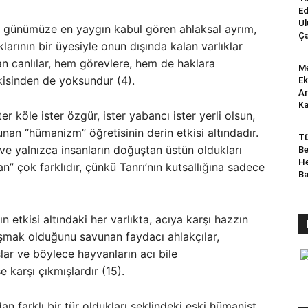
Ed
Ul
n günümüze en yaygın kabul gören ahlaksal ayrım,
Ça
larının bir üyesiyle onun dışında kalan varlıklar
lan canlılar, hem görevlere, hem de haklara
Me
 ikisinden de yoksundur (4).
Ek
Ar
Ka
er köle ister özgür, ister yabancı ister yerli olsun,
nan “hümanizm” öğretisinin derin etkisi altındadır.
Tü
ve yalnızca insanların doğuştan üstün oldukları
Be
He
n” çok farklıdır, çünkü Tanrı’nın kutsallığına sadece
B
 etkisi altındaki her varlıkta, acıya karşı hazzın
şmak olduğunu savunan faydacı ahlakçılar,
lar ve böylece hayvanların acı bile
 karşı çıkmışlardır (15).
an farklı bir tür oldukları şeklindeki eski hümanist