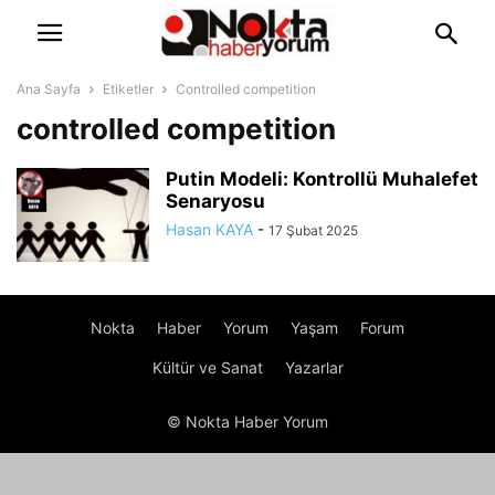
Ana Sayfa
Etiketler
Controlled competition
controlled competition
Putin Modeli: Kontrollü Muhalefet
Senaryosu
Hasan KAYA
-
17 Şubat 2025
Nokta
Haber
Yorum
Yaşam
Forum
Kültür ve Sanat
Yazarlar
© Nokta Haber Yorum