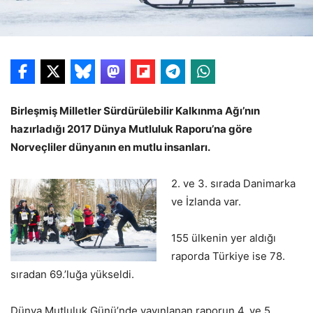
Birleşmiş Milletler Sürdürülebilir Kalkınma Ağı’nın
hazırladığı 2017 Dünya Mutluluk Raporu’na göre
Norveçliler dünyanın en mutlu insanları.
2. ve 3. sırada Danimarka
ve İzlanda var.
155 ülkenin yer aldığı
raporda Türkiye ise 78.
sıradan 69.’luğa yükseldi.
Dünya Mutluluk Günü’nde yayınlanan raporun 4. ve 5.