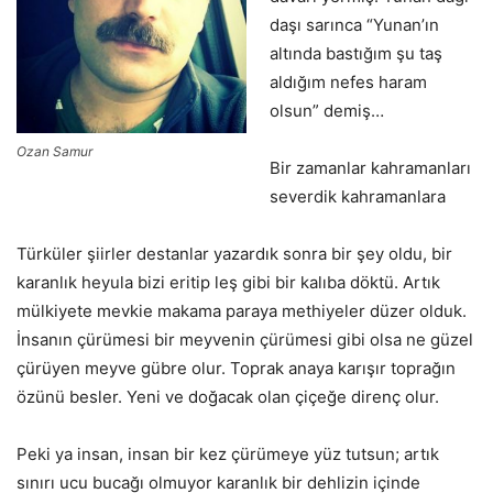
daşı sarınca “Yunan’ın
altında bastığım şu taş
aldığım nefes haram
olsun” demiş…
Ozan Samur
Bir zamanlar kahramanları
severdik kahramanlara
Türküler şiirler destanlar yazardık sonra bir şey oldu, bir
karanlık heyula bizi eritip leş gibi bir kalıba döktü. Artık
mülkiyete mevkie makama paraya methiyeler düzer olduk.
İnsanın çürümesi bir meyvenin çürümesi gibi olsa ne güzel
çürüyen meyve gübre olur. Toprak anaya karışır toprağın
özünü besler. Yeni ve doğacak olan çiçeğe direnç olur.
Peki ya insan, insan bir kez çürümeye yüz tutsun; artık
sınırı ucu bucağı olmuyor karanlık bir dehlizin içinde