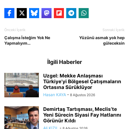
Önceki İçerik
Sonraki İçerik
Çalışma İsteğim Yok Ne
Yüzünü asmak yok hep
Yapmalıyım…
güleceksin
İlgili Haberler
Uzgel: Mekke Anlaşması
Türkiye’yi Bölgesel Çatışmaların
Ortasına Sürüklüyor
Hasan KAYA
-
8 Ağustos 2026
Demirtaş Tartışması, Meclis’te
Yeni Sürecin Siyasi Fay Hatlarını
Görünür Kıldı
Ali KIZIL
-
8 Ağustos 2026