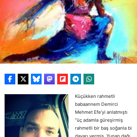
Küçükken rahmetli
babaannem Demirci
Mehmet Efe’yi anlatmıştı
“üç adamla güreşirmiş
rahmetli bir baş soğanla bi
davarı yermiş. Yunan dağı