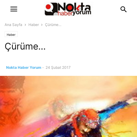
Ana Sayfa
Haber
Çürüme…
Haber
Çürüme…
Nokta Haber Yorum
-
24 Şubat 2017