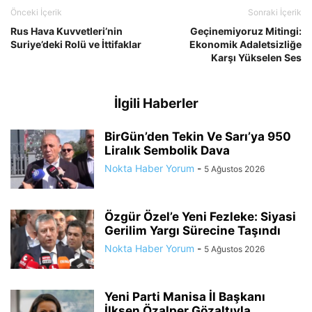
Önceki İçerik
Sonraki İçerik
Rus Hava Kuvvetleri’nin
Geçinemiyoruz Mitingi:
Suriye’deki Rolü ve İttifaklar
Ekonomik Adaletsizliğe
Karşı Yükselen Ses
İlgili Haberler
BirGün’den Tekin Ve Sarı’ya 950
Liralık Sembolik Dava
Nokta Haber Yorum
-
5 Ağustos 2026
Özgür Özel’e Yeni Fezleke: Siyasi
Gerilim Yargı Sürecine Taşındı
Nokta Haber Yorum
-
5 Ağustos 2026
Yeni Parti Manisa İl Başkanı
İlksen Özalper Gözaltıyla