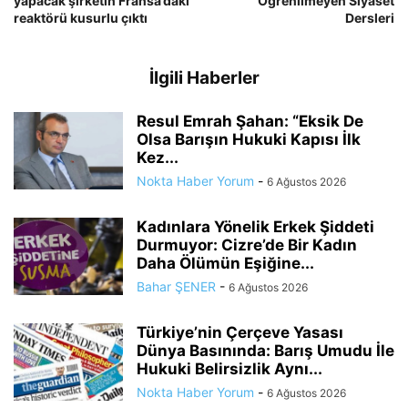
yapacak şirketin Fransa’daki
Öğrenilmeyen Siyaset
reaktörü kusurlu çıktı
Dersleri
İlgili Haberler
Resul Emrah Şahan: “Eksik De
Olsa Barışın Hukuki Kapısı İlk
Kez...
Nokta Haber Yorum
-
6 Ağustos 2026
Kadınlara Yönelik Erkek Şiddeti
Durmuyor: Cizre’de Bir Kadın
Daha Ölümün Eşiğine...
Bahar ŞENER
-
6 Ağustos 2026
Türkiye’nin Çerçeve Yasası
Dünya Basınında: Barış Umudu İle
Hukuki Belirsizlik Aynı...
Nokta Haber Yorum
-
6 Ağustos 2026