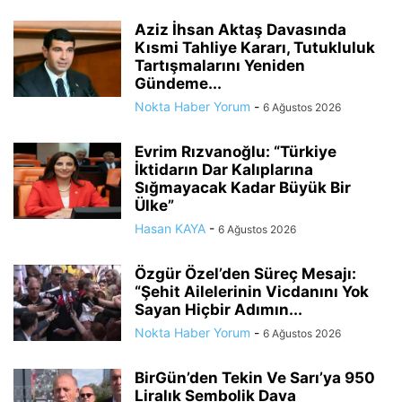
Aziz İhsan Aktaş Davasında
Kısmi Tahliye Kararı, Tutukluluk
Tartışmalarını Yeniden
Gündeme...
Nokta Haber Yorum
-
6 Ağustos 2026
Evrim Rızvanoğlu: “Türkiye
İktidarın Dar Kalıplarına
Sığmayacak Kadar Büyük Bir
Ülke”
Hasan KAYA
-
6 Ağustos 2026
Özgür Özel’den Süreç Mesajı:
“Şehit Ailelerinin Vicdanını Yok
Sayan Hiçbir Adımın...
Nokta Haber Yorum
-
6 Ağustos 2026
BirGün’den Tekin Ve Sarı’ya 950
Liralık Sembolik Dava