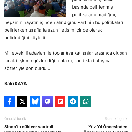
başında belirlenmiş
politikalar olmadığını,
hepsinin hayatın içinden alındığını. Partinin bu politikaları
belirlerken taraflarla uzun iletişim içinde olarak
belirlediğini söyledi.
Milletvekilli adayları ile toplantıya katılanlar arasında oluşan
sıcak ilişkinin gözlendiği toplantı, sandıkta buluşma
sözleriyle son buldu…
Baki KAYA
Önceki İçerik
Sonraki İçerik
Sinop’ta nükleer santrali
Yüz Yıl Öncesinden