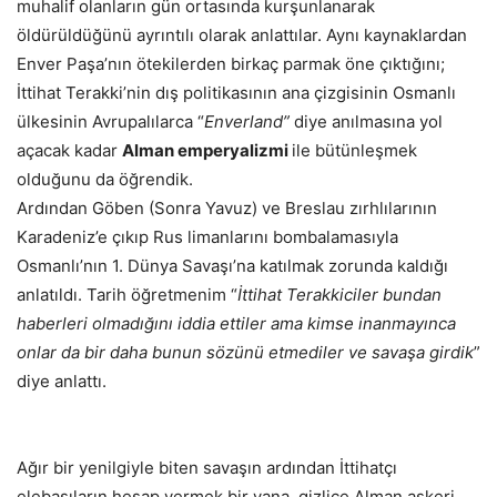
muhalif olanların gün ortasında kurşunlanarak
öldürüldüğünü ayrıntılı olarak anlattılar. Aynı kaynaklardan
Enver Paşa’nın ötekilerden birkaç parmak öne çıktığını;
İttihat Terakki’nin dış politikasının ana çizgisinin Osmanlı
ülkesinin Avrupalılarca “
Enverland”
diye anılmasına yol
açacak kadar
Alman emperyalizmi
ile bütünleşmek
olduğunu da öğrendik.
Ardından Göben (Sonra Yavuz) ve Breslau zırhlılarının
Karadeniz’e çıkıp Rus limanlarını bombalamasıyla
Osmanlı’nın 1. Dünya Savaşı’na katılmak zorunda kaldığı
anlatıldı. Tarih öğretmenim “
İttihat Terakkiciler bundan
haberleri olmadığını iddia ettiler
ama kimse inanmayınca
onlar da bir
daha bunun sözünü etmediler ve savaşa
girdik
”
diye anlattı.
Ağır bir yenilgiyle biten savaşın ardından İttihatçı
elebaşıların hesap vermek bir yana, gizlice Alman askeri