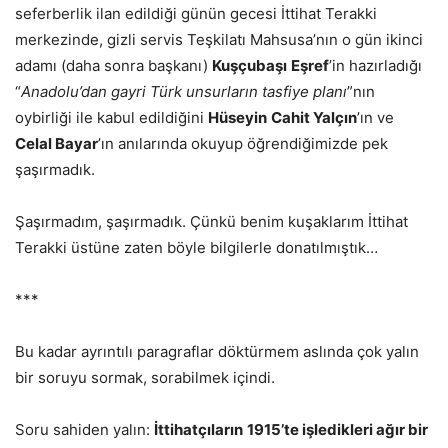
seferberlik ilan edildiği günün gecesi İttihat Terakki
merkezinde, gizli servis Teşkilatı Mahsusa’nın o gün ikinci
adamı (daha sonra başkanı)
Kuşçubaşı
Eşref
’in hazırladığı
“
Anadolu’dan
gayri Türk unsurların tasfiye planı
”nın
oybirliği ile kabul edildiğini
Hüseyin
Cahit Yalçın
’ın ve
Celal Bayar
’ın anılarında okuyup öğrendiğimizde pek
şaşırmadık.
Şaşırmadım, şaşırmadık. Çünkü benim kuşaklarım İttihat
Terakki üstüne zaten böyle bilgilerle donatılmıştık…
***
Bu kadar ayrıntılı paragraflar döktürmem aslında çok yalın
bir soruyu sormak, sorabilmek içindi.
Soru sahiden yalın:
İttihatçıların
1915’te işledikleri ağır bir