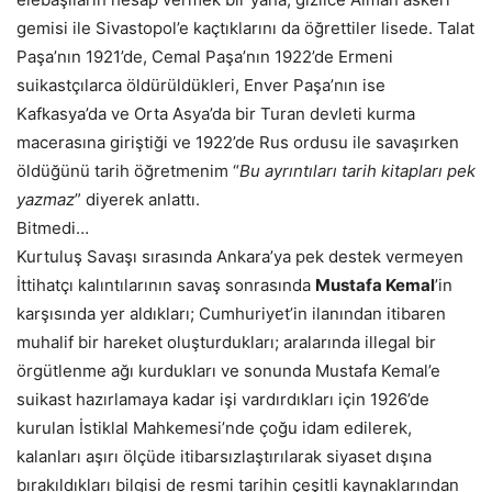
gemisi ile Sivastopol’e kaçtıklarını da öğrettiler lisede. Talat
Paşa’nın 1921’de, Cemal Paşa’nın 1922’de Ermeni
suikastçılarca öldürüldükleri, Enver Paşa’nın ise
Kafkasya’da ve Orta Asya’da bir Turan devleti kurma
macerasına giriştiği ve 1922’de Rus ordusu ile savaşırken
öldüğünü tarih öğretmenim “
Bu ayrıntıları tarih kitapları
pek
yazmaz
” diyerek anlattı.
Bitmedi…
Kurtuluş Savaşı sırasında Ankara’ya pek destek vermeyen
İttihatçı kalıntılarının savaş sonrasında
Mustafa Kemal
’in
karşısında yer aldıkları; Cumhuriyet’in ilanından itibaren
muhalif bir hareket oluşturdukları; aralarında illegal bir
örgütlenme ağı kurdukları ve sonunda Mustafa Kemal’e
suikast hazırlamaya kadar işi vardırdıkları için 1926’de
kurulan İstiklal Mahkemesi’nde çoğu idam edilerek,
kalanları aşırı ölçüde itibarsızlaştırılarak siyaset dışına
bırakıldıkları bilgisi de resmi tarihin çeşitli kaynaklarından