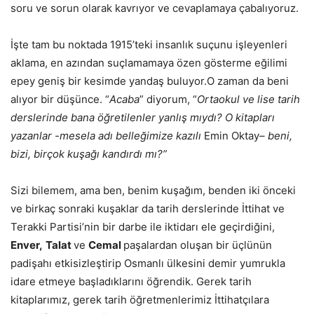
soru ve sorun olarak kavrıyor ve cevaplamaya çabalıyoruz.
İşte tam bu noktada 1915’teki insanlık suçunu işleyenleri
aklama, en azından suçlamamaya özen gösterme eğilimi
epey geniş bir kesimde yandaş buluyor.O zaman da beni
alıyor bir düşünce. “
Acaba
” diyorum, “
Ortaokul ve lise
tarih
derslerinde bana öğretilenler
yanlış mıydı? O kitapları
yazanlar
-mesela adı belleğimize kazılı
Emin Oktay
– beni,
bizi, birçok kuşağı kandırdı
mı?”
Sizi bilemem, ama ben, benim kuşağım, benden iki önceki
ve birkaç sonraki kuşaklar da tarih derslerinde İttihat ve
Terakki Partisi’nin bir darbe ile iktidarı ele geçirdiğini,
Enver,
Talat
ve
Cemal
paşalardan oluşan bir üçlünün
padişahı etkisizleştirip Osmanlı ülkesini demir yumrukla
idare etmeye başladıklarını öğrendik. Gerek tarih
kitaplarımız, gerek tarih öğretmenlerimiz İttihatçılara