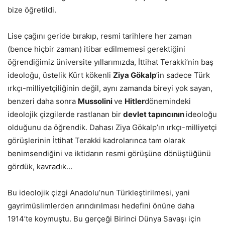
bize öğretildi.
Lise çağını geride bırakıp, resmi tarihlere her zaman
(bence hiçbir zaman) itibar edilmemesi gerektiğini
öğrendiğimiz üniversite yıllarımızda, İttihat Terakki’nin baş
ideoloğu, üstelik Kürt kökenli
Ziya Gökalp
’in sadece Türk
ırkçı-milliyetçiliğinin değil, aynı zamanda bireyi yok sayan,
benzeri daha sonra
Mussolini
ve
Hitler
dönemindeki
ideolojik çizgilerde rastlanan bir
devlet tapıncının
ideoloğu
olduğunu da öğrendik. Dahası Ziya Gökalp’ın ırkçı-milliyetçi
görüşlerinin İttihat Terakki kadrolarınca tam olarak
benimsendiğini ve iktidarın resmi görüşüne dönüştüğünü
gördük, kavradık…
Bu ideolojik çizgi Anadolu’nun Türkleştirilmesi, yani
gayrimüslimlerden arındırılması hedefini önüne daha
1914’te koymuştu. Bu gerçeği Birinci Dünya Savaşı için