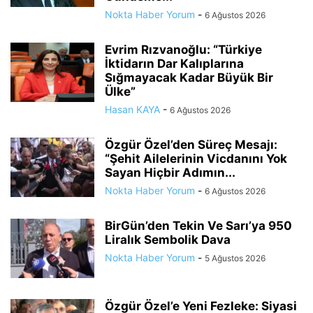
Nokta Haber Yorum
-
6 Ağustos 2026
Evrim Rızvanoğlu: “Türkiye
İktidarın Dar Kalıplarına
Sığmayacak Kadar Büyük Bir
Ülke”
Hasan KAYA
-
6 Ağustos 2026
Özgür Özel’den Süreç Mesajı:
“Şehit Ailelerinin Vicdanını Yok
Sayan Hiçbir Adımın...
Nokta Haber Yorum
-
6 Ağustos 2026
BirGün’den Tekin Ve Sarı’ya 950
Liralık Sembolik Dava
Nokta Haber Yorum
-
5 Ağustos 2026
Özgür Özel’e Yeni Fezleke: Siyasi