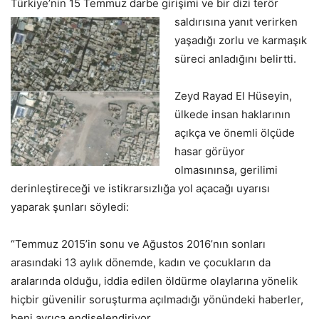
Türkiye’nin 15 Temmuz darbe girişimi ve bir dizi terör
saldırısına yanıt
verirken
yaşadığı zorlu ve karmaşık
süreci anladığını belirtti.
Zeyd Rayad El Hüseyin,
ülkede insan haklarının
açıkça ve önemli ölçüde
hasar görüyor
olmasınınsa, gerilimi
derinleştireceği ve istikrarsızlığa yol açacağı uyarısı
yaparak şunları söyledi:
“Temmuz 2015’in sonu ve Ağustos 2016’nın sonları
arasındaki 13 aylık dönemde, kadın ve çocukların da
aralarında olduğu, iddia edilen öldürme olaylarına yönelik
hiçbir güvenilir soruşturma açılmadığı yönündeki haberler,
beni ayrıca endişelendiriyor.