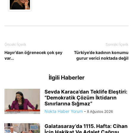
Önceki İçerik
Sonraki İçerik
Hayır’dan öğrenecek çok şey
Türkiye’de kadının konumu
var…
gurur verici noktada değil
İlgili Haberler
Sevda Karaca’dan Teklife Eleştiri:
“Demokratik Çözüm İktidarın
Sınırlarına Sığmaz”
Nokta Haber Yorum
-
8 Ağustos 2026
Galatasaray’da 1115. Hafta: Cihan
İçin Hakikat Ve Adalet Çağrısı