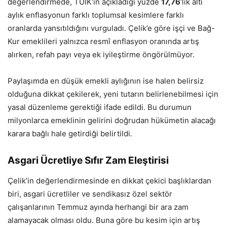
değerlendirmede, TÜİK’in açıkladığı yüzde
17,76
‘lık altı
aylık enflasyonun farklı toplumsal kesimlere farklı
oranlarda yansıtıldığını vurguladı. Çelik’e göre işçi ve Bağ-
Kur emeklileri yalnızca resmî enflasyon oranında artış
alırken, refah payı veya ek iyileştirme öngörülmüyor.
Paylaşımda en düşük emekli aylığının ise halen belirsiz
olduğuna dikkat çekilerek, yeni tutarın belirlenebilmesi için
yasal düzenleme gerektiği ifade edildi. Bu durumun
milyonlarca emeklinin gelirini doğrudan hükümetin alacağı
karara bağlı hale getirdiği belirtildi.
Asgari Ücretliye Sıfır Zam Eleştirisi
Çelik’in değerlendirmesinde en dikkat çekici başlıklardan
biri, asgari ücretliler ve sendikasız özel sektör
çalışanlarının Temmuz ayında herhangi bir ara zam
alamayacak olması oldu. Buna göre bu kesim için artış