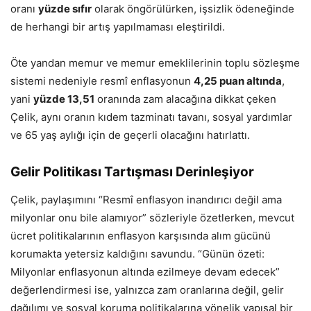
oranı
yüzde sıfır
olarak öngörülürken, işsizlik ödeneğinde
de herhangi bir artış yapılmaması eleştirildi.
Öte yandan memur ve memur emeklilerinin toplu sözleşme
sistemi nedeniyle resmî enflasyonun
4,25 puan altında
,
yani
yüzde 13,51
oranında zam alacağına dikkat çeken
Çelik, aynı oranın kıdem tazminatı tavanı, sosyal yardımlar
ve 65 yaş aylığı için de geçerli olacağını hatırlattı.
Gelir Politikası Tartışması Derinleşiyor
Çelik, paylaşımını “Resmî enflasyon inandırıcı değil ama
milyonlar onu bile alamıyor” sözleriyle özetlerken, mevcut
ücret politikalarının enflasyon karşısında alım gücünü
korumakta yetersiz kaldığını savundu. “Günün özeti:
Milyonlar enflasyonun altında ezilmeye devam edecek”
değerlendirmesi ise, yalnızca zam oranlarına değil, gelir
dağılımı ve sosyal koruma politikalarına yönelik yapısal bir