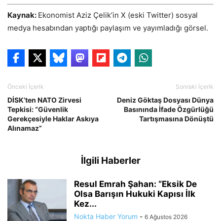
Kaynak:
Ekonomist Aziz Çelik’in X (eski Twitter) sosyal
medya hesabından yaptığı paylaşım ve yayımladığı görsel.
Önceki İçerik
Sonraki İçerik
DİSK’ten NATO Zirvesi
Deniz Göktaş Dosyası Dünya
Tepkisi: “Güvenlik
Basınında İfade Özgürlüğü
Gerekçesiyle Haklar Askıya
Tartışmasına Dönüştü
Alınamaz”
İlgili Haberler
Resul Emrah Şahan: “Eksik De
Olsa Barışın Hukuki Kapısı İlk
Kez...
Nokta Haber Yorum
-
6 Ağustos 2026