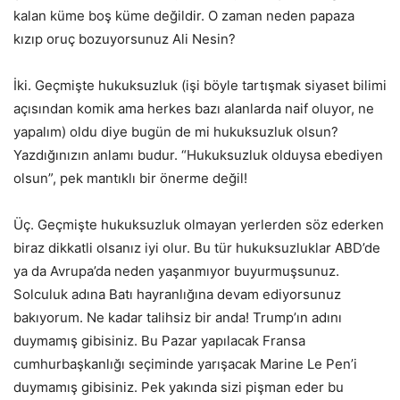
kalan küme boş küme değildir. O zaman neden papaza
kızıp oruç bozuyorsunuz Ali Nesin?
İki. Geçmişte hukuksuzluk (işi böyle tartışmak siyaset bilimi
açısından komik ama herkes bazı alanlarda naif oluyor, ne
yapalım) oldu diye bugün de mi hukuksuzluk olsun?
Yazdığınızın anlamı budur. “Hukuksuzluk olduysa ebediyen
olsun”, pek mantıklı bir önerme değil!
Üç. Geçmişte hukuksuzluk olmayan yerlerden söz ederken
biraz dikkatli olsanız iyi olur. Bu tür hukuksuzluklar ABD’de
ya da Avrupa’da neden yaşanmıyor buyurmuşsunuz.
Solculuk adına Batı hayranlığına devam ediyorsunuz
bakıyorum. Ne kadar talihsiz bir anda! Trump’ın adını
duymamış gibisiniz. Bu Pazar yapılacak Fransa
cumhurbaşkanlığı seçiminde yarışacak Marine Le Pen’i
duymamış gibisiniz. Pek yakında sizi pişman eder bu