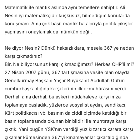
Matematik ile mantık aslında aynı temellere sahiptir. Ali
Nesin iyi matematikçidir kuşkusuz, bilmediğim konularda
konuşmam. Ama çok basit mantık hatalarıyla politik çıkışlar
yapmasını onaylamak da mümkün değil.
Ne diyor Nesin? Dünkü haksızlıklara, mesela 367’ye neden
karşı çıkmadınız?
Bir. Ne biliyorsunuz karşı çıkmadığımızı? Herkes CHP’li mi?
27 Nisan 2007 günü, 367 tartışmasına vesile olan olayda,
Genelkurmay Başkanı Yaşar Büyükanıt Abdullah Gül’ün
cumhurbaşkanlığına karşı tarihin ilk e-muhtırasını verdi.
Derhal, ama derhal, bu askeri müdahaleye karşı imza
toplamaya başladık, yüzlerce sosyalist aydın, sendikacı,
Kürt politikacısı vb. basının da ciddi biçimde katıldığı bir
basın toplantısında okunan bir bildiri ile muhtıraya karşı
çıktık. Yani bugün YSK’nın verdiği yüz kızartıcı karara karşı
çıkanlar kümesinden 367’yi kınamayanlar çıkartıldığında