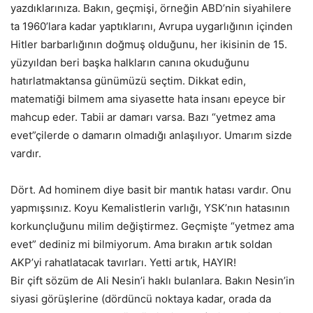
yazdıklarınıza. Bakın, geçmişi, örneğin ABD’nin siyahilere
ta 1960’lara kadar yaptıklarını, Avrupa uygarlığının içinden
Hitler barbarlığının doğmuş olduğunu, her ikisinin de 15.
yüzyıldan beri başka halkların canına okuduğunu
hatırlatmaktansa günümüzü seçtim. Dikkat edin,
matematiği bilmem ama siyasette hata insanı epeyce bir
mahcup eder. Tabii ar damarı varsa. Bazı “yetmez ama
evet”çilerde o damarın olmadığı anlaşılıyor. Umarım sizde
vardır.
Dört. Ad hominem diye basit bir mantık hatası vardır. Onu
yapmışsınız. Koyu Kemalistlerin varlığı, YSK’nın hatasının
korkunçluğunu milim değiştirmez. Geçmişte “yetmez ama
evet” dediniz mi bilmiyorum. Ama bırakın artık soldan
AKP’yi rahatlatacak tavırları. Yetti artık, HAYIR!
Bir çift sözüm de Ali Nesin’i haklı bulanlara. Bakın Nesin’in
siyasi görüşlerine (dördüncü noktaya kadar, orada da