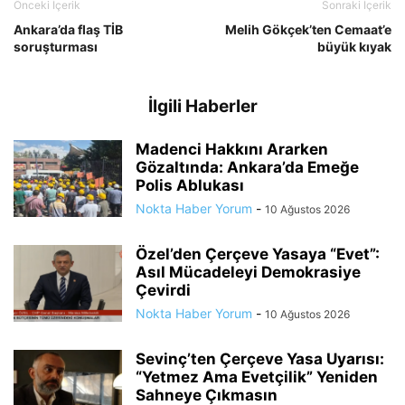
Önceki İçerik
Sonraki İçerik
Ankara’da flaş TİB
Melih Gökçek’ten Cemaat’e
soruşturması
büyük kıyak
İlgili Haberler
Madenci Hakkını Ararken
Gözaltında: Ankara’da Emeğe
Polis Ablukası
Nokta Haber Yorum
-
10 Ağustos 2026
Özel’den Çerçeve Yasaya “Evet”:
Asıl Mücadeleyi Demokrasiye
Çevirdi
Nokta Haber Yorum
-
10 Ağustos 2026
Sevinç’ten Çerçeve Yasa Uyarısı:
“Yetmez Ama Evetçilik” Yeniden
Sahneye Çıkmasın