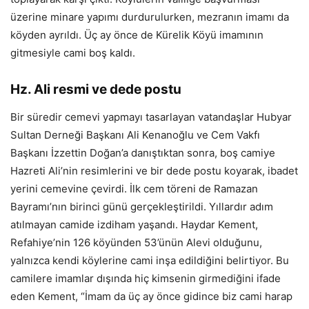
üzerine minare yapımı durdurulurken, mezranın imamı da
köyden ayrıldı. Üç ay önce de Kürelik Köyü imamının
gitmesiyle cami boş kaldı.
Hz. Ali resmi ve dede postu
Bir süredir cemevi yapmayı tasarlayan vatandaşlar Hubyar
Sultan Derneği Başkanı Ali Kenanoğlu ve Cem Vakfı
Başkanı İzzettin Doğan’a danıştıktan sonra, boş camiye
Hazreti Ali’nin resimlerini ve bir dede postu koyarak, ibadet
yerini cemevine çevirdi. İlk cem töreni de Ramazan
Bayramı’nın birinci günü gerçekleştirildi. Yıllardır adım
atılmayan camide izdiham yaşandı. Haydar Kement,
Refahiye’nin 126 köyünden 53’ünün Alevi olduğunu,
yalnızca kendi köylerine cami inşa edildiğini belirtiyor. Bu
camilere imamlar dışında hiç kimsenin girmediğini ifade
eden Kement, “İmam da üç ay önce gidince biz cami harap