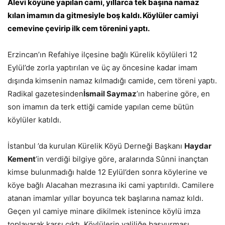
Alevi köyüne yapılan cami, yıllarca tek başına namaz
kılan imamın da gitmesiyle boş kaldı. Köylüler camiyi
cemevine çevirip ilk cem törenini yaptı.
Erzincan’ın Refahiye ilçesine bağlı Kürelik köylüleri 12
Eylül’de zorla yaptırılan ve üç ay öncesine kadar imam
dışında kimsenin namaz kılmadığı camide, cem töreni yaptı.
Radikal gazetesinden
İsmail Saymaz
’ın haberine göre, en
son imamın da terk ettiği camide yapılan ceme bütün
köylüler katıldı.
İstanbul ’da kurulan Kürelik Köyü Derneği Başkanı
Haydar
Kement
’in verdiği bilgiye göre, aralarında Sûnni inançtan
kimse bulunmadığı halde 12 Eylül’den sonra köylerine ve
köye bağlı Alacahan mezrasına iki cami yaptırıldı. Camilere
atanan imamlar yıllar boyunca tek başlarına namaz kıldı.
Geçen yıl camiye minare dikilmek istenince köylü imza
toplayarak karşı çıktı. Köylülerin valiliğe başvurması