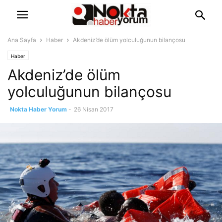
Ana Sayfa
Haber
Akdeniz’de ölüm yolculuğunun bilançosu
Haber
Akdeniz’de ölüm
yolculuğunun bilançosu
Nokta Haber Yorum
-
26 Nisan 2017