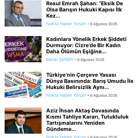
Resul Emrah Şahan: “Eksik De
Olsa Barışın Hukuki Kapısı İlk
Kez...
Nokta Haber Yorum
-
6 Ağustos 2026
Kadınlara Yönelik Erkek Şiddeti
Durmuyor: Cizre’de Bir Kadın
Daha Ölümün Eşiğine...
Bahar ŞENER
-
6 Ağustos 2026
Türkiye’nin Çerçeve Yasası
Dünya Basınında: Barış Umudu İle
Hukuki Belirsizlik Aynı...
Nokta Haber Yorum
-
6 Ağustos 2026
Aziz İhsan Aktaş Davasında
Kısmi Tahliye Kararı, Tutukluluk
Tartışmalarını Yeniden
Gündeme...
Nokta Haber Yorum
-
6 Ağustos 2026