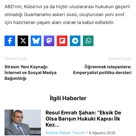
ABD’nin, Küba’nın ya da hiçbir uluslararası hukukun geçerli
olmadığı Guantanamo askeri üssü, oluşturulan yeni sınıf
için hazırlanan yaşam alanı olarak ta kabul edilebilir.
Önceki İçerik
Sonraki İçerik
Stresin Yeni Kaynağı:
Öğrenmek isteyenlere:
İnternet ve Sosyal Medya
Emperyalist politika dersleri
Bağımlılığı
İlgili Haberler
Resul Emrah Şahan: “Eksik De
Olsa Barışın Hukuki Kapısı İlk
Kez...
Nokta Haber Yorum
-
6 Ağustos 2026