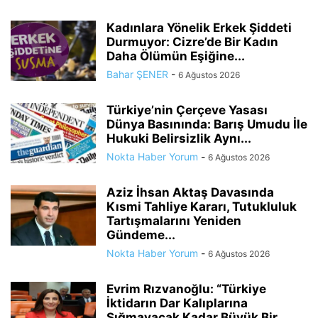
Kadınlara Yönelik Erkek Şiddeti
Durmuyor: Cizre’de Bir Kadın
Daha Ölümün Eşiğine...
Bahar ŞENER
-
6 Ağustos 2026
Türkiye’nin Çerçeve Yasası
Dünya Basınında: Barış Umudu İle
Hukuki Belirsizlik Aynı...
Nokta Haber Yorum
-
6 Ağustos 2026
Aziz İhsan Aktaş Davasında
Kısmi Tahliye Kararı, Tutukluluk
Tartışmalarını Yeniden
Gündeme...
Nokta Haber Yorum
-
6 Ağustos 2026
Evrim Rızvanoğlu: “Türkiye
İktidarın Dar Kalıplarına
Sığmayacak Kadar Büyük Bir