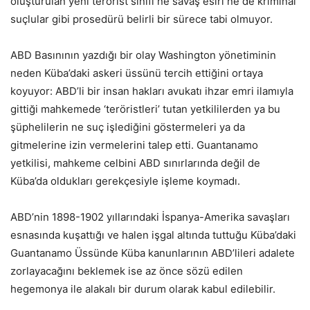
oluşturulan yeni terörist sınıfı ne savaş esiri ne de kriminal
suçlular gibi prosedürü belirli bir sürece tabi olmuyor.
ABD Basınının yazdığı bir olay Washington yönetiminin
neden Küba’daki askeri üssünü tercih ettiğini ortaya
koyuyor: ABD’li bir insan hakları avukatı ihzar emri ilamıyla
gittiği mahkemede ‘teröristleri’ tutan yetkililerden ya bu
şüphelilerin ne suç işlediğini göstermeleri ya da
gitmelerine izin vermelerini talep etti. Guantanamo
yetkilisi, mahkeme celbini ABD sınırlarında değil de
Küba’da oldukları gerekçesiyle işleme koymadı.
ABD’nin 1898-1902 yıllarındaki İspanya-Amerika savaşları
esnasında kuşattığı ve halen işgal altında tuttuğu Küba’daki
Guantanamo Üssünde Küba kanunlarının ABD’lileri adalete
zorlayacağını beklemek ise az önce sözü edilen
hegemonya ile alakalı bir durum olarak kabul edilebilir.