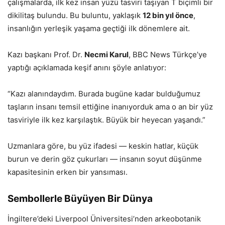
çalışmalarda, ilk kez insan yüzü tasviri taşıyan T biçimli bir
dikilitaş bulundu. Bu buluntu, yaklaşık
12 bin yıl önce
,
insanlığın yerleşik yaşama geçtiği ilk dönemlere ait.
Kazı başkanı Prof. Dr.
Necmi Karul
, BBC News Türkçe’ye
yaptığı açıklamada keşif anını şöyle anlatıyor:
“Kazı alanındaydım. Burada bugüne kadar bulduğumuz
taşların insanı temsil ettiğine inanıyorduk ama o an bir yüz
tasviriyle ilk kez karşılaştık. Büyük bir heyecan yaşandı.”
Uzmanlara göre, bu yüz ifadesi — keskin hatlar, küçük
burun ve derin göz çukurları — insanın soyut düşünme
kapasitesinin erken bir yansıması.
Sembollerle Büyüyen Bir Dünya
İngiltere’deki Liverpool Üniversitesi’nden arkeobotanik