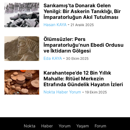
Sarıkamış’ta Donarak Gelen
Yenilgi: Bir Askerin Tanıklığı, Bir
İmparatorluğun Akıl Tutulması
Hasan KAYA
-
21 Aralık 2025
Ölümsüzler: Pers
İmparatorluğu’nun Ebedi Ordusu
ve İktidarın Gölgesi
Eda KAYA
-
30 Ekim 2025
Karahantepe’de 12 Bin Yıllık
Mahalle: Ritüel Merkezin
Etrafında Gündelik Hayatın İzleri
Nokta Haber Yorum
-
19 Ekim 2025
Nokta
Haber
Yorum
Yaşam
Forum