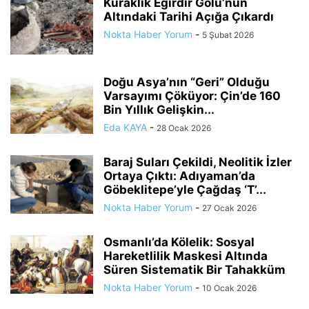
Kuraklık Eğirdir Gölü’nün
Altındaki Tarihi Açığa Çıkardı
Nokta Haber Yorum
-
5 Şubat 2026
Doğu Asya’nın “Geri” Olduğu
Varsayımı Çöküyor: Çin’de 160
Bin Yıllık Gelişkin...
Eda KAYA
-
28 Ocak 2026
Baraj Suları Çekildi, Neolitik İzler
Ortaya Çıktı: Adıyaman’da
Göbeklitepe’yle Çağdaş ‘T’...
Nokta Haber Yorum
-
27 Ocak 2026
Osmanlı’da Kölelik: Sosyal
Hareketlilik Maskesi Altında
Süren Sistematik Bir Tahakküm
Nokta Haber Yorum
-
10 Ocak 2026