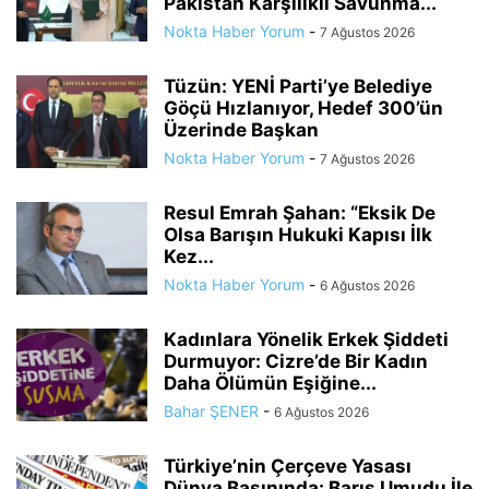
Pakistan Karşılıklı Savunma...
Nokta Haber Yorum
-
7 Ağustos 2026
Tüzün: YENİ Parti’ye Belediye
Göçü Hızlanıyor, Hedef 300’ün
Üzerinde Başkan
Nokta Haber Yorum
-
7 Ağustos 2026
Resul Emrah Şahan: “Eksik De
Olsa Barışın Hukuki Kapısı İlk
Kez...
Nokta Haber Yorum
-
6 Ağustos 2026
Kadınlara Yönelik Erkek Şiddeti
Durmuyor: Cizre’de Bir Kadın
Daha Ölümün Eşiğine...
Bahar ŞENER
-
6 Ağustos 2026
Türkiye’nin Çerçeve Yasası
Dünya Basınında: Barış Umudu İle