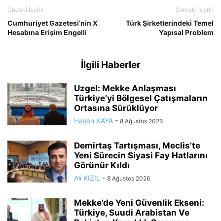
Önceki İçerik
Sonraki İçerik
Cumhuriyet Gazetesi’nin X
Türk Şirketlerindeki Temel
Hesabına Erişim Engelli
Yapısal Problem
İlgili Haberler
Uzgel: Mekke Anlaşması
Türkiye’yi Bölgesel Çatışmaların
Ortasına Sürüklüyor
Hasan KAYA
-
8 Ağustos 2026
Demirtaş Tartışması, Meclis’te
Yeni Sürecin Siyasi Fay Hatlarını
Görünür Kıldı
Ali KIZIL
-
8 Ağustos 2026
Mekke’de Yeni Güvenlik Ekseni:
Türkiye, Suudi Arabistan Ve