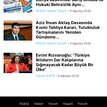
Hukuki Belirsizlik Aynı...
Nokta Haber Yorum
-
6 Ağustos 2026
Aziz İhsan Aktaş Davasında
Kısmi Tahliye Kararı, Tutukluluk
Tartışmalarını Yeniden
Gündeme...
Nokta Haber Yorum
-
6 Ağustos 2026
Evrim Rızvanoğlu: “Türkiye
İktidarın Dar Kalıplarına
Sığmayacak Kadar Büyük Bir
Ülke”
Hasan KAYA
-
6 Ağustos 2026
Nokta
Haber
Yorum
Yaşam
Forum