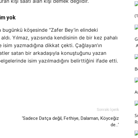
ran kişi saati alan kişi demek değildir.
(1
im yok
 bugünkü köşesinde “Zafer Bey’in elindeki
 aldı. Yılmaz, yazısında kendisinin de bir kez pahalı
G
de isim yazmadığına dikkat çekti. Çağlayan’ın
A
atler satan bir arkadaşıyla konuştuğunu yazan
lgelerinde isim yazılmadığını belirttiğini ifade etti.
B
A
Sonraki İçerik
S
‘Sadece Datça değil, Fethiye, Dalaman, Köyceğiz
R
de…’