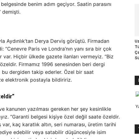
i belgesinde benim adım geçiyor. Saatin parasını
 demişti.
a Aydınlık’tan Derya Derviş görüştü. Firmadan
Uz
Tü
i: “Cenevre Paris ve Londra’nın yanı sıra bir çok
Ça
r var. Hiçbir ülkede gazete ilanları vermeyiz. “Biz
Sü
 özeldir. Firmamız 1996 senesinden beri dergi
ri bu dergiden takip ederler. Özel bir saat
 elektronik postayla bildiririz.
eldir”
Y
 ve kanunen yazılması gereken her şey kesinlikle
ız. “Garanti belgesi kişiye özel değil saate özeldir.
ar, kaç karatlık altın, seri numarası, üretim tarihi
 hediye edebilir veya satabilir düşüncesiyle isim