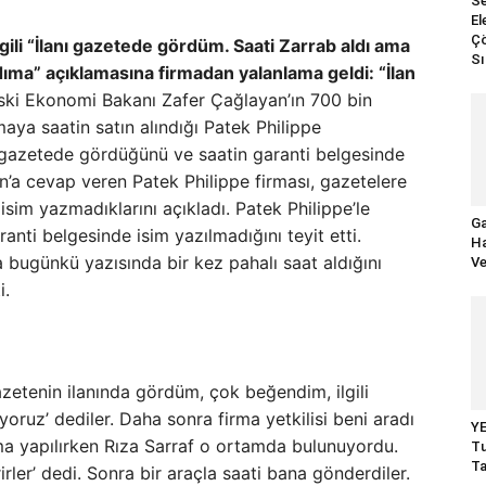
Se
El
Çö
ilgili “İlanı gazetede gördüm. Saati Zarrab aldı ama
Sı
ıma” açıklamasına firmadan yalanlama geldi: “İlan
ki Ekonomi Bakanı Zafer Çağlayan’ın 700 bin
unmaya saatin satın alındığı Patek Philippe
ı gazetede gördüğünü ve saatin garanti belgesinde
an’a cevap veren Patek Philippe firması, gazetelere
 isim yazmadıklarını açıkladı. Patek Philippe’le
Ga
anti belgesinde isim yazılmadığını teyit etti.
Ha
bugünkü yazısında bir kez pahalı saat aldığını
Ve
i.
zetenin ilanında gördüm, çok beğendim, ilgili
yoruz’ dediler. Daha sonra firma yetkilisi beni aradı
YE
şma yapılırken Rıza Sarraf o ortamda bulunuyordu.
Tu
Ta
irler’ dedi. Sonra bir araçla saati bana gönderdiler.