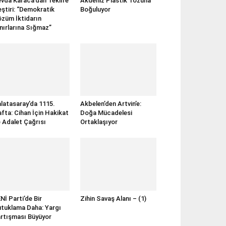
vda Karaca’dan Teklife
Akdeniz Plastik Tozuna
eştiri: “Demokratik
Boğuluyor
züm İktidarın
nırlarına Sığmaz”
latasaray’da 1115.
Akbelen’den Artvin’e:
fta: Cihan İçin Hakikat
Doğa Mücadelesi
 Adalet Çağrısı
Ortaklaşıyor
Nİ Parti’de Bir
Zihin Savaş Alanı – (1)
tuklama Daha: Yargı
rtışması Büyüyor