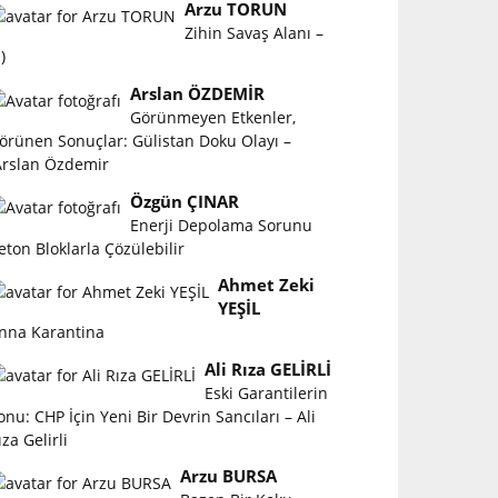
Arzu TORUN
Zihin Savaş Alanı –
)
Arslan ÖZDEMİR
Görünmeyen Etkenler,
örünen Sonuçlar: Gülistan Doku Olayı –
rslan Özdemir
Özgün ÇINAR
Enerji Depolama Sorunu
eton Bloklarla Çözülebilir
Ahmet Zeki
YEŞİL
nna Karantina
Ali Rıza GELİRLİ
Eski Garantilerin
onu: CHP İçin Yeni Bir Devrin Sancıları – Ali
ıza Gelirli
Arzu BURSA