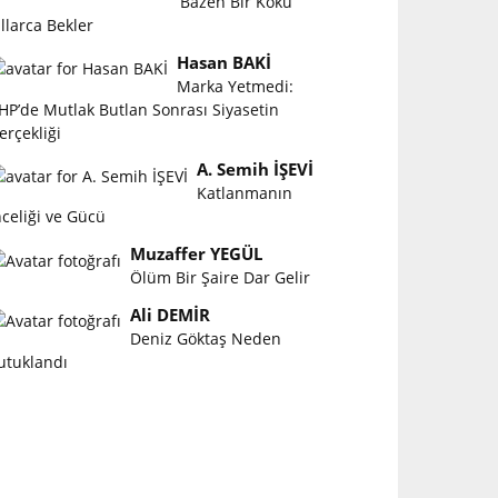
Bazen Bir Koku
ıllarca Bekler
Hasan BAKİ
Marka Yetmedi:
HP’de Mutlak Butlan Sonrası Siyasetin
erçekliği
A. Semih İŞEVİ
Katlanmanın
nceliği ve Gücü
Muzaffer YEGÜL
Ölüm Bir Şaire Dar Gelir
Ali DEMİR
Deniz Göktaş Neden
utuklandı