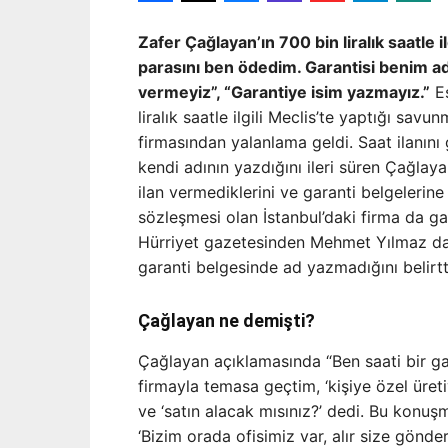
Zafer Çağlayan’ın 700 bin liralık saatle 
parasını ben ödedim. Garantisi benim ad
vermeyiz”, “Garantiye isim yazmayız.”
Es
liralık saatle ilgili Meclis’te yaptığı sav
firmasından yalanlama geldi. Saat ilanın
kendi adının yazdığını ileri süren Çağlay
ilan vermediklerini ve garanti belgelerine
sözleşmesi olan İstanbul’daki firma da gar
Hürriyet gazetesinden Mehmet Yılmaz da 
garanti belgesinde ad yazmadığını belirtt
Çağlayan ne demişti?
Çağlayan açıklamasında “Ben saati bir ga
firmayla temasa geçtim, ‘kişiye özel üreti
ve ‘satın alacak mısınız?’ dedi. Bu konu
‘Bizim orada ofisimiz var, alır size gönder