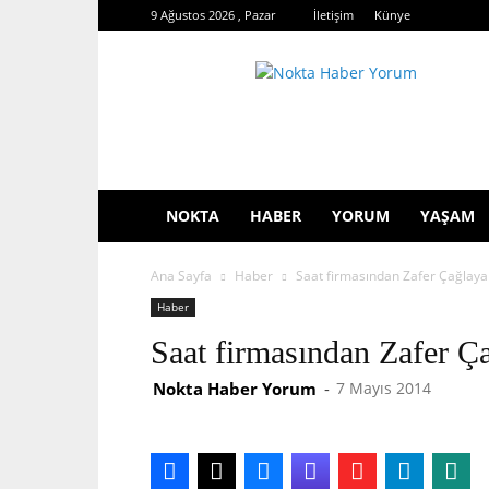
9 Ağustos 2026 , Pazar
İletişim
Künye
Nokta
Haber
Yorum
NOKTA
HABER
YORUM
YAŞAM
Ana Sayfa
Haber
Saat firmasından Zafer Çağlaya
Haber
Saat firmasından Zafer Ç
Nokta Haber Yorum
-
7 Mayıs 2014