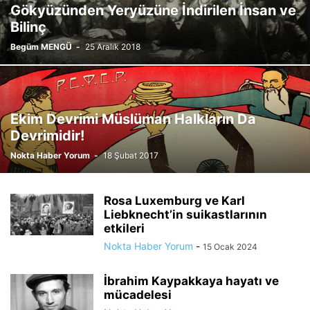
Gökyüzünden Yeryüzüne İndirilen İnsan ve
Bilinç
Begüm MENGÜ
-
25 Aralık 2018
Ekim Devrimi Müslüman Halkların Da
Devrimidir!
Nokta Haber Yorum
-
18 Şubat 2017
Rosa Luxemburg ve Karl
Liebknecht’in suikastlarının
etkileri
Nokta Haber Yorum
-
15 Ocak 2024
İbrahim Kaypakkaya hayatı ve
mücadelesi