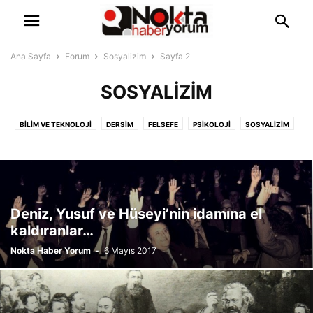
Ana Sayfa
Forum
Sosyalizim
Sayfa 2
SOSYALIZIM
BILIM VE TEKNOLOJI
DERSIM
FELSEFE
PSIKOLOJI
SOSYALIZIM
SOSYOLOJI
TARIH
YOLSUZLUK
Deniz, Yusuf ve Hüseyi’nin idamına el
kaldıranlar…
Nokta Haber Yorum
-
6 Mayıs 2017