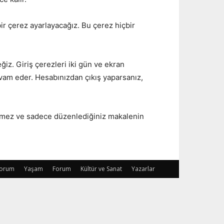
bir çerez ayarlayacağız. Bu çerez hiçbir
ğiz. Giriş çerezleri iki gün ve ekran
devam eder. Hesabınızdan çıkış yaparsanız,
içermez ve sadece düzenlediğiniz makalenin
orum
Yaşam
Forum
Kültür ve Sanat
Yazarlar