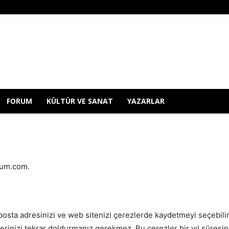
FORUM
KÜLTÜR VE SANAT
YAZARLAR
rum.com.
posta adresinizi ve web sitenizi çerezlerde kaydetmeyi seçebilirs
erinizi tekrar doldurmanız gerekmez. Bu çerezler bir yıl süresinc