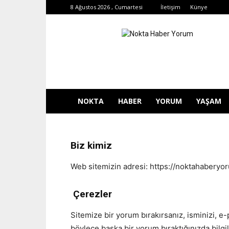
8 Ağustos 2026 , Cumartesi
İletişim
Künye
Nokta
Haber
Yorum
NOKTA
HABER
YORUM
YAŞAM
Biz kimiz
Web sitemizin adresi: https://noktahaberyo
Çerezler
Sitemize bir yorum bırakırsanız, isminizi, e-
böylece başka bir yorum bıraktığınızda bilgil